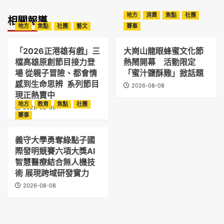
地方
消費
焦點
社團
相關報導
地方
焦點
社團
藝文
賽事
「2026正港雄有戲」三
大崗山龍眼蜂蜜文化節
檔高雄原創節目接力登
熱鬧開幕 活動限定
場 從親子冒險、都會情
「蜜汁鹽酥雞」掀話題
感到生命思辨 系列節目
2026-08-08
現正熱賣中
地方
教育
焦點
社團
2026-08-09
賽事
義守大學勇奪綠點子國
際發明競賽六項大獎AI
智慧醫療結合無人機技
術 展現跨域研發實力
2026-08-08