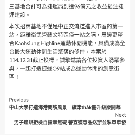
三基地合計可為捷運局創造96億元之收益挹注捷
運建設。
本次招商基地不僅是中正交流道進入市區的第一
站，距離衛武營藝文特區僅一站之隔，周邊更整
合Kaohsiung Highline運動休閒機能，具備成為全
台最大運動休閒生活聚落的條件，本案於
114.12.31截止投標，誠摯邀請各位投資人踴躍參
與，一起打造捷運O9站成為運動休閒的創意街
區！
Post
Previous
中山大學打造海港閱讀風景 旗津tha̍k冊升級版開幕
Navigation
Next
男子違規拒檢自撞幸無礙 警查獲毒品送辦並掣單舉發