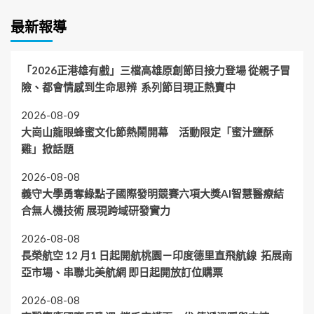
最新報導
「2026正港雄有戲」三檔高雄原創節目接力登場 從親子冒
險、都會情感到生命思辨 系列節目現正熱賣中
2026-08-09
大崗山龍眼蜂蜜文化節熱鬧開幕 活動限定「蜜汁鹽酥
雞」掀話題
2026-08-08
義守大學勇奪綠點子國際發明競賽六項大獎AI智慧醫療結
合無人機技術 展現跨域研發實力
2026-08-08
長榮航空 12 月1 日起開航桃園－印度德里直飛航線 拓展南
亞市場、串聯北美航網 即日起開放訂位購票
2026-08-08