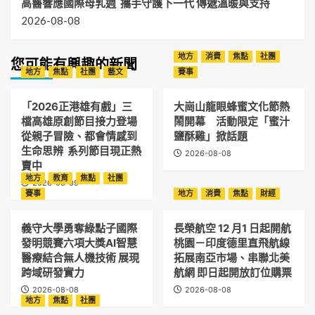
高醫響應國際母乳週 攜手守護下一代 傳遞溫暖與支持
2026-08-08
地方
消費
焦點
社團
您可能有興趣的新聞
地方
焦點
社團
藝文
賽事
「2026正港雄有戲」三
大崗山龍眼蜂蜜文化節熱
檔高雄原創節目接力登場
鬧開幕 活動限定「蜜汁
從親子冒險、都會情感到
鹽酥雞」掀話題
生命思辨 系列節目現正熱
2026-08-08
賣中
地方
教育
焦點
社團
2026-08-09
賽事
地方
消費
焦點
財經
義守大學勇奪綠點子國際
長榮航空 12 月1 日起開航
發明競賽六項大獎AI智慧
桃園－印度德里直飛航線
醫療結合無人機技術 展現
拓展南亞市場、串聯北美
跨域研發實力
航網 即日起開放訂位購票
2026-08-08
2026-08-08
地方
焦點
社團