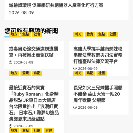
域驗證環境 促產學研共創機器人產業化可行方案
2026-08-09
您可能有興趣的新聞
地方
焦點
社會
地方
教育
焦點
社團
戒毒男沿途交通違規遭攔
高雄大學攜手越南姊妹校
查，再被揪出毒駕送辦
串聯法學教育與司法實務
打造臺越法律交流平台
2026-08-09
2026-08-09
地方
消費
焦點
地方
焦點
社團
最接近寶石的果實
長兄如父三兄妹攜手照顧
「Ruby Roman」化身精
不離棄 華山大寮一站20
品甜點 JR東日本大飯店
周年歡慶 父親節
台北限量推出「浪漫紅寶
2026-08-09
石」 日本石川縣夢幻逸品
演繹夏末頂級甜點
2026-08-09
地方
焦點
社團
財經