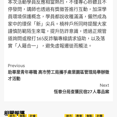
本次活動學員反應相當熱烈，不僅專心聆聽且不
停發問，講師也透過有獎徵答進行互動，加深學
員環境保護概念，學員都說收穫滿滿，儼然成為
家中的環保「新」尖兵。楠梓戶所同時提醒大家
謹慎防範陌生來電，提升防詐意識，透過正規管
道詢問或撥打165反詐騙專線請求協助，以及落
實「人籍合一」，避免虛報遷徙而觸法。
Post
Previous
助畢業青年尋職 高市勞工局攜手產業園區管理局舉辦徵
Navigation
才活動
Next
恆春分局查獲民宿27人毒品案
相關報導
地方
焦點
社會
地方
教育
焦點
社團