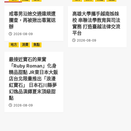
戒毒男沿途交通違規遭
高雄大學攜手越南姊妹
攔查，再被揪出毒駕送
校 串聯法學教育與司法
辦
實務 打造臺越法律交流
平台
2026-08-09
2026-08-09
地方
消費
焦點
最接近寶石的果實
「Ruby Roman」化身
精品甜點 JR東日本大飯
店台北限量推出「浪漫
紅寶石」 日本石川縣夢
幻逸品演繹夏末頂級甜
點
2026-08-09