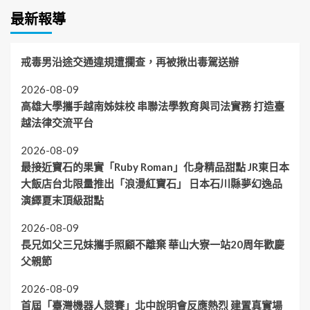
最新報導
戒毒男沿途交通違規遭攔查，再被揪出毒駕送辦
2026-08-09
高雄大學攜手越南姊妹校 串聯法學教育與司法實務 打造臺
越法律交流平台
2026-08-09
最接近寶石的果實「Ruby Roman」化身精品甜點 JR東日本
大飯店台北限量推出「浪漫紅寶石」 日本石川縣夢幻逸品
演繹夏末頂級甜點
2026-08-09
長兄如父三兄妹攜手照顧不離棄 華山大寮一站20周年歡慶
父親節
2026-08-09
首屆「臺灣機器人競賽」北中說明會反應熱烈 建置真實場