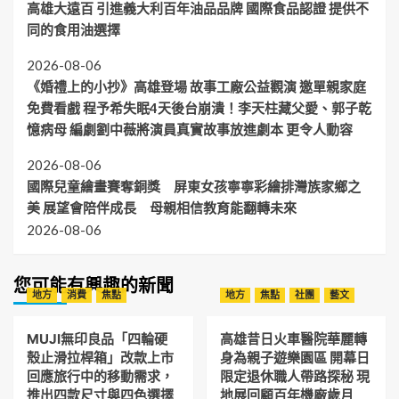
高雄大遠百 引進義大利百年油品品牌 國際食品認證 提供不
武
飲
營
同的食用油選擇
五
推
大
聯
2026-08-06
優
名
惠
《婚禮上的小抄》高雄登場 故事工廠公益觀演 邀單親家庭
親
齊
免費看戲 程予希失眠4天後台崩潰！李天柱藏父愛、郭子乾
子
發
房
憶病母 編劇劉中薇將演員真實故事放進劇本 更令人動容
親
子、
2026-08-06
團
體、
國際兒童繪畫賽奪銅獎 屏東女孩寧寧彩繪排灣族家鄉之
平
美 展望會陪伴成長 母親相信教育能翻轉未來
日、
2026-08-06
夜
貓
與
您可能有興趣的新聞
銀
地方
消費
焦點
地方
焦點
社團
藝文
髮
族
專
MUJI無印良品「四輪硬
高雄昔日火車醫院華麗轉
屬
殼止滑拉桿箱」改款上市
身為親子遊樂園區 開幕日
方
回應旅行中的移動需求，
限定退休職人帶路探秘 現
案
推出四款尺寸與四色選擇
地展回顧百年機廠歲月