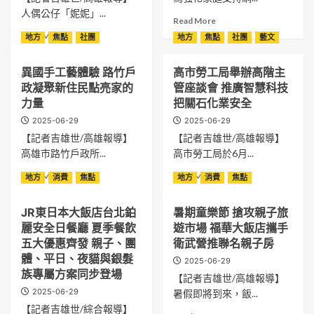
熱
況
園
邀
人偶公仔「妮妮」...
潮
漂
深
Read
Read More
請
流
耕
more
Read
Read More
重
地方
焦點
社團
地方
焦點
社團
藝文
離
巡
about
more
量
岸
迴」
大
about
級
臺
馬
異國手工藝體驗 路竹戶
高市勞工局舉辦高階主
岡
人
六
南
祖
山
政凝聚新住民點亮家的
管座談會 推廣智慧科技
偶
位
海
站
早
公
力量
把關石化業安全
藝
巡
登
療
仔
術
雙
2025-06-29
2025-06-29
場
中
IP「巨」
大
艇
【記者吉雄世/高雄報導】
【記者吉雄世/高雄報導】
心
星
咖
即
辦
高雄市路竹戶政所...
高市勞工局於6月...
登
隆
刻
支
場
重
救
Read
Read
Read More
Read More
地方
消費
焦點
地方
消費
焦點
持
大
登
援
more
more
團
東
場
海
about
about
體
公
貴
JR東日本大飯店台北鉑
暑期童樂節 搶攻親子旅
巡
異
高
強
園
賓
麗安全日餐廳 夏季餐飲
遊市場 福華大飯店攜手
人
國
市
化
2025
雲
員
手
勞
五大優惠齊發 親子、團
衛武營推聯名親子房
伴
客
集
緊
工
工
體、平日、夜貓與銀髮
侶
家
2025-06-29
急
藝
局
正
族專屬方案同步登場
很
【記者吉雄世/高雄報導】
救
體
舉
向
有
2025-06-29
暑假即將到來，飯...
援，
驗
辦
溝
市
協
路
高
【記者吉雄世/綜合報導】
通
越