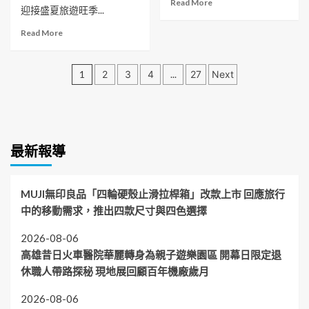
Read
Read More
助
竹
階
迎接盛夏旅遊旺季...
夜
more
將
戶
主
越
about
Read
落
Read More
政
管
閃
暑
more
海
凝
座
亮
期
about
民
聚
談
童
文
JR
眾
新
會
1
2
3
4
...
27
Next
樂
東
接
住
推
章
節
日
駁
民
廣
搶
本
至
點
智
分
攻
大
艇
亮
慧
親
飯
頁
上
家
科
子
最新報導
店
的
技
旅
台
力
把
遊
北
量
關
市
鉑
石
MUJI無印良品「四輪硬殼止滑拉桿箱」改款上市 回應旅行
場
麗
化
中的移動需求，推出四款尺寸與四色選擇
福
安
業
華
全
安
大
2026-08-06
日
全
飯
高雄昔日火車醫院華麗轉身為親子遊樂園區 開幕日限定退
餐
店
廳
休職人帶路探秘 現地展回顧百年機廠歲月
攜
夏
手
季
2026-08-06
衛
餐