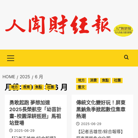
Skip
to
content
Primary
Menu
HOME
2025
6 月
地方
消費
焦點
社團
月份:
2025 年 6 月
地方
教育
焦點
社團
藝文
勇敢起跑 夢想加速
傳統文化變好玩！屏東
2025長榮航空「幼苗計
黑鮪魚季掀起數位集章
畫-校園深耕巡迴」馬祖
熱潮
站登場
2025-06-29
2025-06-29
【記者吉雄世/綜合報導】