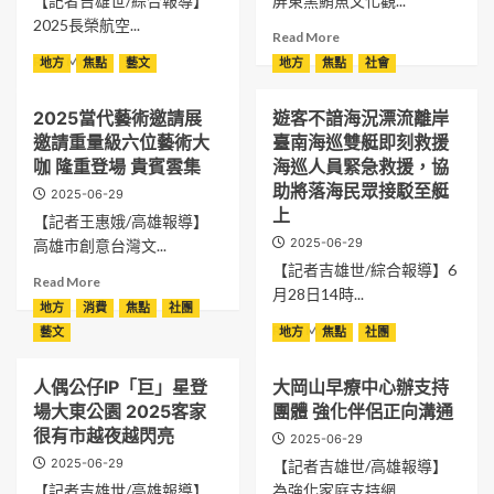
【記者吉雄世/綜合報導】
屏東黑鮪魚文化觀...
2025長榮航空...
Read
Read More
more
Read
Read More
地方
焦點
藝文
地方
焦點
社會
about
more
傳
about
2025當代藝術邀請展
遊客不諳海況漂流離岸
統
勇
文
邀請重量級六位藝術大
臺南海巡雙艇即刻救援
敢
化
起
咖 隆重登場 貴賓雲集
海巡人員緊急救援，協
變
跑
助將落海民眾接駁至艇
2025-06-29
好
夢
上
【記者王惠娥/高雄報導】
玩！
想
2025-06-29
屏
高雄市創意台灣文...
加
東
速
【記者吉雄世/綜合報導】6
Read
Read More
黑
2025
月28日14時...
more
鮪
地方
消費
焦點
社團
長
about
魚
Read
榮
Read More
藝文
地方
焦點
社團
2025
季
more
航
當
掀
about
空
代
人偶公仔IP「巨」星登
大岡山早療中心辦支持
起
遊
「幼
藝
場大東公園 2025客家
團體 強化伴侶正向溝通
數
客
苗
術
位
不
很有市越夜越閃亮
計
2025-06-29
邀
集
諳
畫-
2025-06-29
【記者吉雄世/高雄報導】
請
章
海
校
展
【記者吉雄世/高雄報導】
為強化家庭支持網...