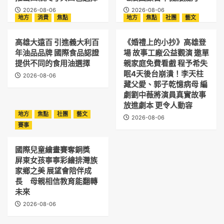
同
2026-08-06
2026-08-06
步
地方
消費
焦點
地方
焦點
社團
藝文
登
場
高雄大遠百 引進義大利百
《婚禮上的小抄》高雄登
年油品品牌 國際食品認證
場 故事工廠公益觀演 邀單
提供不同的食用油選擇
親家庭免費看戲 程予希失
眠4天後台崩潰！李天柱
2026-08-06
藏父愛、郭子乾憶病母 編
劇劉中薇將演員真實故事
放進劇本 更令人動容
地方
焦點
社團
藝文
2026-08-06
賽事
國際兒童繪畫賽奪銅獎
屏東女孩寧寧彩繪排灣族
家鄉之美 展望會陪伴成
長 母親相信教育能翻轉
未來
2026-08-06