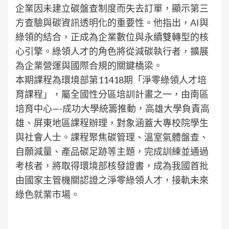
企業因未建立碳盤查制度而失去訂單，顯示第三
方查驗與碳資訊透明化的重要性。他指出，AI與
綠領的結合，正成為企業數位與永續雙轉型的核
心引擎。綠領人才的角色將從減碳執行者，擴展
為企業營運與國際合規的關鍵橋梁。
本期課程為環境部第11418期「淨零綠領人才培
育課程」，屬全國性分區培訓計畫之一，由南區
培育中心—-成功大學統籌推動，高雄大學負責高
雄、屏東地區課程辦理，對象涵蓋大專校院學生
與社會人士。課程聚焦碳管理、溫室氣體盤查、
自願減量、產品碳足跡等主題，完成訓練並通過
考核者，將取得環境部核發證書，成為我國首批
由國家主管機關認證之淨零綠領人才，接軌未來
綠色就業市場。