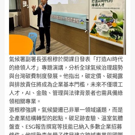
氣候署副署長張根穆於開課日發表「打造AI時代
的綠領人才」專題演講，分析全球氣候治理趨勢
與台灣碳費制度發展。他指出，碳定價、碳揭露
與排放責任將成為企業基本門檻，未來不僅環工
人才，AI、金融、管理與法律背景者也需具備綠
領相關專業。
張根穆強調，氣候變遷已非單一領域議題，而是
全產業結構轉型的起點。碳足跡查驗、溫室氣體
盤查、ESG報告撰寫等技能已納入多數企業招募
條件。他呼籲青年學子儘早建立跨域專業與國際