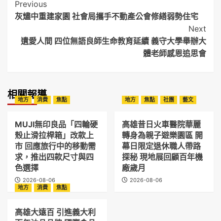
Post
Previous
灰燼中重建家園 社會局攜手不動產公會修繕弱勢住宅
Navigation
Next
遺愛人間 四位無語良師生命教育延續 義守大學舉辦大
體老師感恩追思會
相關報導
地方
消費
焦點
地方
焦點
社團
藝文
MUJI無印良品「四輪硬
高雄昔日火車醫院華麗
殼止滑拉桿箱」改款上
轉身為親子遊樂園區 開
市 回應旅行中的移動需
幕日限定退休職人帶路
求，推出四款尺寸與四
探秘 現地展回顧百年機
色選擇
廠歲月
2026-08-06
2026-08-06
地方
消費
焦點
高雄大遠百 引進義大利