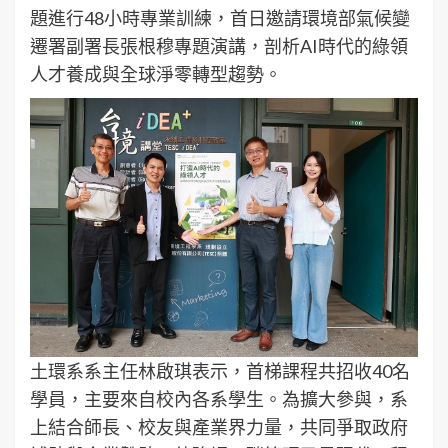
題進行48小時專業訓練，首日邀請環境部氣候變
遷署副署長張根穆專題演講，剖析AI時代的綠領
人才養成與全球淨零轉型趨勢。
土環系系主任林啟琪表示，首梯課程共招收40名
學員，主要來自校內各系學生。為擴大參與，系
上結合師長、校友與產業界力量，共同爭取政府