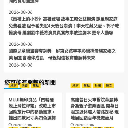
同的食用油選擇
2026-08-06
《婚禮上的小抄》高雄登場 故事工廠公益觀演 邀單親家庭
免費看戲 程予希失眠4天後台崩潰！李天柱藏父愛、郭子乾
憶病母 編劇劉中薇將演員真實故事放進劇本 更令人動容
2026-08-06
國際兒童繪畫賽奪銅獎 屏東女孩寧寧彩繪排灣族家鄉之
美 展望會陪伴成長 母親相信教育能翻轉未來
2026-08-06
您可能有興趣的新聞
地方
消費
焦點
地方
焦點
社團
藝文
MUJI無印良品「四輪硬
高雄昔日火車醫院華麗轉
殼止滑拉桿箱」改款上市
身為親子遊樂園區 開幕日
回應旅行中的移動需求，
限定退休職人帶路探秘 現
推出四款尺寸與四色選擇
地展回顧百年機廠歲月
2026-08-06
2026-08-06