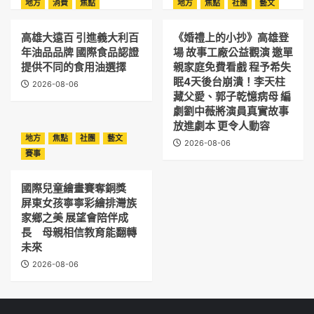
地方
消費
焦點
地方
焦點
社團
藝文
高雄大遠百 引進義大利百
《婚禮上的小抄》高雄登
年油品品牌 國際食品認證
場 故事工廠公益觀演 邀單
提供不同的食用油選擇
親家庭免費看戲 程予希失
眠4天後台崩潰！李天柱
2026-08-06
藏父愛、郭子乾憶病母 編
劇劉中薇將演員真實故事
放進劇本 更令人動容
地方
焦點
社團
藝文
2026-08-06
賽事
國際兒童繪畫賽奪銅獎
屏東女孩寧寧彩繪排灣族
家鄉之美 展望會陪伴成
長 母親相信教育能翻轉
未來
2026-08-06