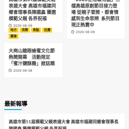
表揚大會 高雄市福建同
檔高雄原創節目接力登
鄉會理事長陳國鑫 獲選
場 從親子冒險、都會情
模範父親 各界祝福
感到生命思辨 系列節目
現正熱賣中
2026-08-09
地方
消費
焦點
社團
2026-08-09
賽事
大崗山龍眼蜂蜜文化節
熱鬧開幕 活動限定
「蜜汁鹽酥雞」掀話題
2026-08-08
最新報導
高雄市第51屆模範父親表揚大會 高雄市福建同鄉會理事長
陳國鑫 獲選模範父親 各界祝福