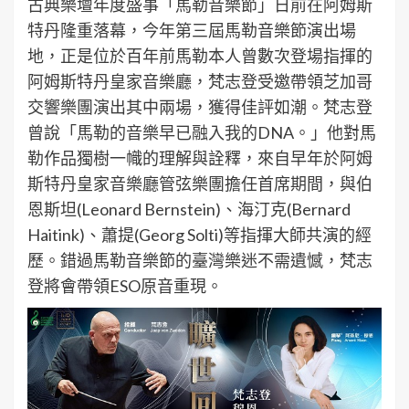
古典樂壇年度盛事「馬勒音樂節」日前在阿姆斯
特丹隆重落幕，今年第三屆馬勒音樂節演出場
地，正是位於百年前馬勒本人曾數次登場指揮的
阿姆斯特丹皇家音樂廳，梵志登受邀帶領芝加哥
交響樂團演出其中兩場，獲得佳評如潮。梵志登
曾說「馬勒的音樂早已融入我的DNA。」他對馬
勒作品獨樹一幟的理解與詮釋，來自早年於阿姆
斯特丹皇家音樂廳管弦樂團擔任首席期間，與伯
恩斯坦(Leonard Bernstein)、海汀克(Bernard
Haitink)、蕭提(Georg Solti)等指揮大師共演的經
歷。錯過馬勒音樂節的臺灣樂迷不需遺憾，梵志
登將會帶領ESO原音重現。