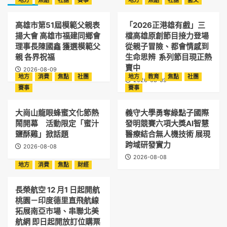
高雄市第51屆模範父親表
「2026正港雄有戲」三
揚大會 高雄市福建同鄉會
檔高雄原創節目接力登場
理事長陳國鑫 獲選模範父
從親子冒險、都會情感到
親 各界祝福
生命思辨 系列節目現正熱
賣中
2026-08-09
地方
消費
焦點
社團
地方
教育
焦點
社團
2026-08-09
賽事
賽事
大崗山龍眼蜂蜜文化節熱
義守大學勇奪綠點子國際
鬧開幕 活動限定「蜜汁
發明競賽六項大獎AI智慧
鹽酥雞」掀話題
醫療結合無人機技術 展現
跨域研發實力
2026-08-08
2026-08-08
地方
消費
焦點
財經
長榮航空 12 月1 日起開航
桃園－印度德里直飛航線
拓展南亞市場、串聯北美
航網 即日起開放訂位購票