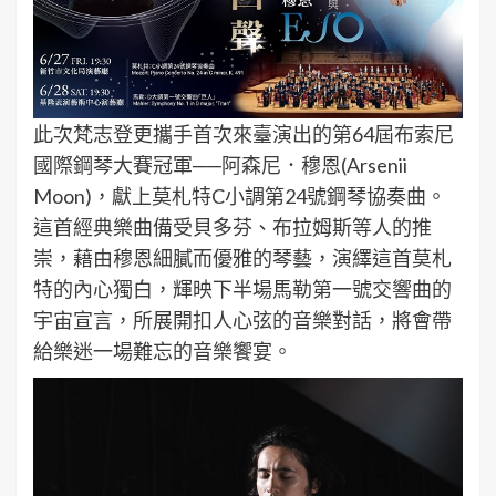
此次梵志登更攜手首次來臺演出的第64屆布索尼
國際鋼琴大賽冠軍──阿森尼．穆恩(Arsenii
Moon)，獻上莫札特C小調第24號鋼琴協奏曲。
這首經典樂曲備受貝多芬、布拉姆斯等人的推
崇，藉由穆恩細膩而優雅的琴藝，演繹這首莫札
特的內心獨白，輝映下半場馬勒第一號交響曲的
宇宙宣言，所展開扣人心弦的音樂對話，將會帶
給樂迷一場難忘的音樂饗宴。