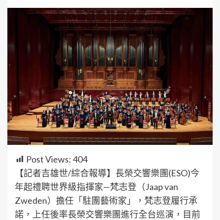
Post Views:
404
【記者吉雄世/綜合報導】長榮交響樂團(ESO)今
年起禮聘世界級指揮家—梵志登（Jaap van
Zweden）擔任「駐團藝術家」，梵志登履行承
諾，上任後率長榮交響樂團進行全台巡演，目前