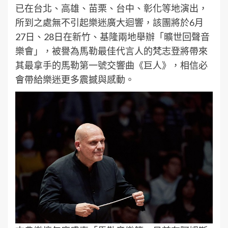
已在台北、高雄、苗栗、台中、彰化等地演出，
所到之處無不引起樂迷廣大迴響，該團將於6月
27日、28日在新竹、基隆兩地舉辦「曠世回聲音
樂會」，被譽為馬勒最佳代言人的梵志登將帶來
其最拿手的馬勒第一號交響曲《巨人》，相信必
會帶給樂迷更多震撼與感動。