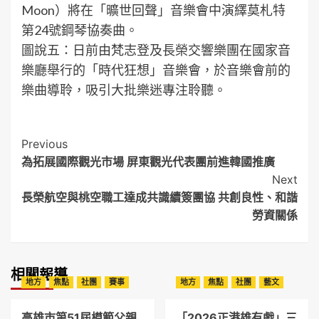
Moon）將在「曠世回聲」音樂會中演繹莫札特
第24號鋼琴協奏曲。
圖說五：日前由梵志登及長榮交響樂團在國家音
樂廳舉行的「時代狂想」音樂會，於音樂會前的
樂曲導聆，吸引大批樂迷專注聆聽。
Post
Previous
為拓展國際觀光市場 屏東觀光代表團前進韓國推廣
Navigation
Next
長榮航空與桃空職工達成共識續簽團協 共創良性、和諧
勞資關係
相關報導
地方
焦點
社團
賽事
地方
焦點
社團
藝文
高雄市第51屆模範父親
「2026正港雄有戲」三