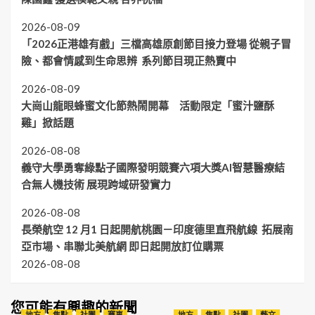
2026-08-09
「2026正港雄有戲」三檔高雄原創節目接力登場 從親子冒
險、都會情感到生命思辨 系列節目現正熱賣中
2026-08-09
大崗山龍眼蜂蜜文化節熱鬧開幕 活動限定「蜜汁鹽酥
雞」掀話題
2026-08-08
義守大學勇奪綠點子國際發明競賽六項大獎AI智慧醫療結
合無人機技術 展現跨域研發實力
2026-08-08
長榮航空 12 月1 日起開航桃園－印度德里直飛航線 拓展南
亞市場、串聯北美航網 即日起開放訂位購票
2026-08-08
您可能有興趣的新聞
地方
焦點
社團
賽事
地方
焦點
社團
藝文