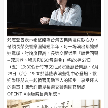
梵志登曾表示希望能為台灣古典樂壇貢獻心力，
帶領長榮交響樂團短短半年，每一場演出都讓樂
迷驚嘆，討論度極高。長榮交響樂團「曠世回聲
—梵志登、穆恩與ESO音樂會」將於6月27日
（五）19:30假新竹市文化局演藝廳音樂廳、6月
28日（六）19:30於基隆表演藝術中心登場，歡
迎樂迷朋友一起循著馬勒巨人的腳步，享受迷人
的樂章！購票詳情見長榮交響樂團官網或
OPENTIX兩廳院售票系統。