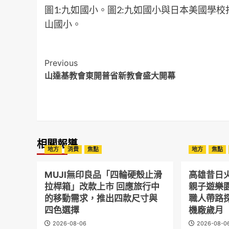
圖1:九如國小。圖2:九如國小與日本美國學校
山國小。
Post
Previous
山達基教會東開普省新教會盛大開幕
Navigation
相關報導
地方
消費
焦點
地方
焦點
MUJI無印良品「四輪硬殼止滑
高雄昔日
拉桿箱」改款上市 回應旅行中
親子遊樂
的移動需求，推出四款尺寸與
職人帶路
四色選擇
機廠歲月
2026-08-06
2026-08-0