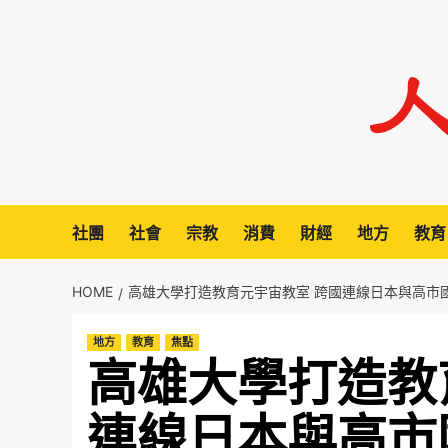
Skip
to
content
社團
社會
宗教
消費
財經
地方
教育
HOME
高雄大學打造教育元宇宙教室 跨國連線日本與高市
地方
教育
焦點
高雄大學打造教
連線日本與高市