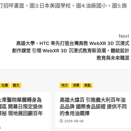
打招呼畫面。圖3:日本美國學校。圖4:油廠國小。圖5:旗
Next
高雄大學、HTC 率先打造台灣高教 WebXR 3D 沉浸式
創作課堂 引領 WebXR 3D 沉浸式教育新浪潮，鏈結設計
教育與未來職涯
社團
藝文
地方
消費
焦點
火車醫院華麗轉身為
高雄大遠百 引進義大利百年油
園區 開幕日限定退休
品品牌 國際食品認證 提供不同
探秘 現地展回顧百年
的食用油選擇
2026-08-06
6