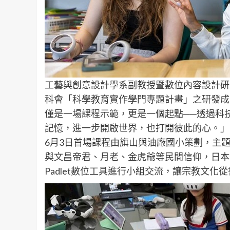
工藝與創意設計學系副教授暨數位內容設計研
科會「科學教育實作學門專題計畫」之研發成
僅是一場課程示範，更是一個起點──透過科
記憶，進一步開啟世界，也打開彼此的心。」
6月3日首場課程由旗山與油廠國小策劃，主
與文昌帝君、月老、金虎爺等民間信仰，日本
Padlet數位工具進行小組交流，讓宗教文化