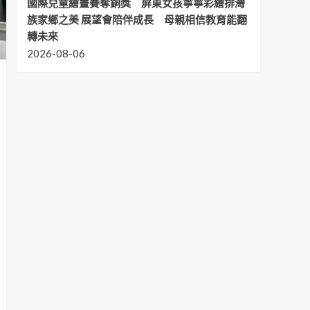
國際兒童繪畫賽奪銅獎 屏東女孩寧寧彩繪排灣
族家鄉之美 展望會陪伴成長 母親相信教育能翻
轉未來
2026-08-06