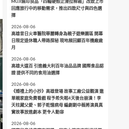
MUJI無印良品「四輪硬殼止滑拉桿箱」改款上市
回應旅行中的移動需求，推出四款尺寸與四色選
擇
2026-08-06
高雄昔日火車醫院華麗轉身為親子遊樂園區 開幕
日限定退休職人帶路探秘 現地展回顧百年機廠歲
月
2026-08-06
高雄大遠百 引進義大利百年油品品牌 國際食品認
證 提供不同的食用油選擇
2026-08-06
《婚禮上的小抄》高雄登場 故事工廠公益觀演 邀
單親家庭免費看戲 程予希失眠4天後台崩潰！李
天柱藏父愛、郭子乾憶病母 編劇劉中薇將演員真
實故事放進劇本 更令人動容
2026-08-06