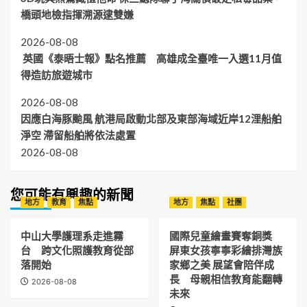
橋頭地檢指揮溯源逮雙嫌
2026-08-08
英國《泰晤士報》點名推薦 高雄成全臺唯一入選11月值
得造訪旅遊城市
2026-08-08
因應白海豚颱風 航港局啟動北部及東部海域近岸12浬船舶
淨空 滯留船舶將依法處置
2026-08-08
您可能有興趣的新聞
地方
教育
焦點
地方
焦點
社團
中山大學護理系走進霧
國際兒童繪畫賽奪銅獎
台 跨文化照護教育從部
屏東女孩寧寧彩繪排灣族
落開始
家鄉之美 展望會陪伴成
長 母親相信教育能翻轉
2026-08-08
未來