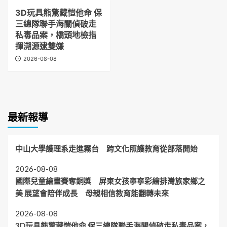
3D玩具熊驚藏愷他命 保
三總隊聯手海關偵破走
私毒品案，橋頭地檢指
揮溯源逮雙嫌
2026-08-08
最新報導
中山大學護理系走進霧台 跨文化照護教育從部落開始
2026-08-08
國際兒童繪畫賽奪銅獎 屏東女孩寧寧彩繪排灣族家鄉之
美 展望會陪伴成長 母親相信教育能翻轉未來
2026-08-08
3D玩具熊驚藏愷他命 保三總隊聯手海關偵破走私毒品案，