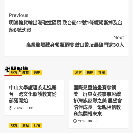
Post
Previous
明鴻輪貨輪出港碰撞碼頭 致台船12號1條纜繩斷掉及台
Navigation
船8號沈沒
Next
高級賭場藏身餐廳頂樓 鼓山警凌晨破門逮30人
相關報導
地方
教育
焦點
地方
焦點
社團
中山大學護理系走進霧
國際兒童繪畫賽奪銅
台 跨文化照護教育從
獎 屏東女孩寧寧彩繪
部落開始
排灣族家鄉之美 展望會
陪伴成長 母親相信教
2026-08-08
育能翻轉未來
2026-08-08
地方
焦點
社會