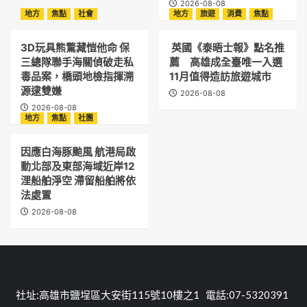
2026-08-08
地方
焦點
社會
地方
旅遊
消費
焦點
3D玩具熊驚藏愷他命 保
英國《泰晤士報》點名推
三總隊聯手海關偵破走私
薦 高雄成全臺唯一入選
毒品案，橋頭地檢指揮溯
11月值得造訪旅遊城市
源逮雙嫌
2026-08-08
2026-08-08
地方
焦點
社團
因應白海豚颱風 航港局啟
動北部及東部海域近岸12
浬船舶淨空 滯留船舶將依
法處置
2026-08-08
社址:高雄市鹽埕區大安街115號10樓之1 電話:07-5320391