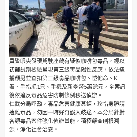
員警眼尖發現駕駛座藏有疑似咖啡包毒品，經以
初篩試劑檢驗呈現第三級毒品陽性反應，依法逮
捕顏男並查扣第三級毒品咖啡包、愷他命、K
盤、手指虎1只、手機及新臺幣5萬餘元，全案訊
後依違反毒品危害防制條例移送偵辦。
仁武分局呼籲，毒品危害健康甚鉅，珍惜身體請
遠離毒品，勿因一時好奇誤入歧途。本分局針對
各類毒品案件強化偵辦量能，積極嚴查刨根溯
源，淨化社會治安。