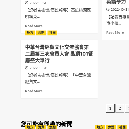
也
長
英語學力
2022-10-31
點
拉
可
者
【記者吉雄世/高雄報導】高雄桃源區
2022-10-31
用
哈
以
PK
愛
明霸克...
【記者吉雄
利
很
8
溫
寺
V
市小校...
歲
Read
Read More
暖
第
秒
娃
more
Re
長
Read More
四
地方
焦點
社團
懂
兒
about
mo
輩
世
金
鬼
陳
ab
的
舍
屬
滅
中華台灣經貿文化交流協會第
其
企
心
論
特
之
邁
二屆第三次會員大會 晶頂101餐
業
「愛
南
性
刃、
原
家
九
廳盛大舉行
卡
藝
眼
鄉
廖
久
多
創
球
2022-10-31
建
天
學
傑
系
老
設
【記者吉雄世/高雄報導】「中華台灣
宇
堂」
仁
副
爹
緊
捐
經貿文...
社
波
教
搞
緊
助
區
切
授
怪
Read
緊
Read More
經
照
的
王
走
more
桃
費
顧
願
政
秀
about
源
嘉
關
望
弘
HIGH
文
中
區
1
2
惠
據
攜
翻
華
千
學
點
章
手
大
台
萬
子
慶
國
同
灣
您可能有興趣的新聞
緊
分
國
揭
教
建
地方
消費
焦點
地方
焦點
社團
經
急