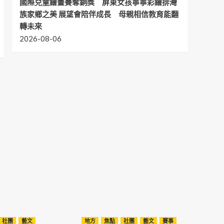
國際兒童繪畫賽奪銅獎 屏東女孩寧寧彩繪排灣
族家鄉之美 展望會陪伴成長 母親相信教育能翻
轉未來
2026-08-06
社團
藝文
地方
焦點
社團
藝文
賽事