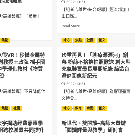
波切的願望
2022-10-31
【記者吉雄世/綜合報導】經濟部加工
出口區...
世/高雄報導】「證嚴上
Read
Read More
more
ad
about
re
焦點
地方
焦點
社團
藝文
屏
out
東
科
以很VR！秒懂金屬特
珍重再見！「聊療漂漂河」謝
技
副教授王政弘 攜手國
幕 粉絲不捨搶拍照歡送 創大型
產
中學理化教材《物質
充氣裝置最長展期紀錄 締造台
業
記》
灣IP圖像新紀元
園
區
2022-10-31
11
世/高雄報導】不只降低化
【記者吉雄世/高雄報導】為響應臺灣
月
文博會...
3
日
ad
Read
Read More
焦點
社團
地方
教育
焦點
藝文
辦
re
more
無
out
about
紙
天宇捐助經費嘉惠學
新世代、雙閱讀–高師大舉辦
珍
化
小組跨校聯盟共同提升
「閱讀評量與教學」研討會
重
現