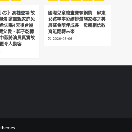
小抄》高雄登場 故
國際兒童繪畫賽奪銅獎 屏東
觀演 邀單親家庭免
女孩寧寧彩繪排灣族家鄉之美
予希失眠4天後台崩
展望會陪伴成長 母親相信教
藏父愛、郭子乾憶
育能翻轉未來
劉中薇將演員真實故
2026-08-06
 更令人動容
6
themes.