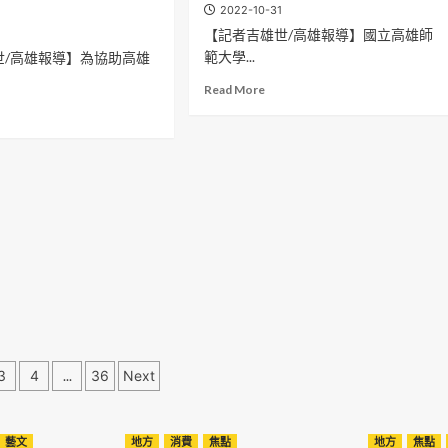
再
2022-10-31
場
見！
【記者吉雄世/高雄報導】國立高雄師
徵
「聊
才
範大學...
世/高雄報導】為協助高雄
療
活
R！
漂
Read
Read More
動
漂
more
ad
河」
about
re
謝
新
out
幕
世
粉
代、
絲
雙
不
閱
捨
讀
搶
–
拍
高
照
師
歡
大
送
舉
創
辦
大
「閱
3
4
...
36
Next
型
讀
充
評
氣
量
裝
藝文
地方
消費
焦點
地方
焦點
與