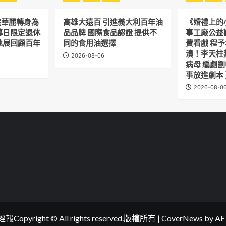
置
教
最
學」
院華麗轉身為
高雄大遠百 引進義大利百年油
《婚禮上的
長
研
幕日限定退休
品品牌 國際食品認證 提供不
事工廠公益
展
討
地展回顧百年
同的食用油選擇
費看戲 程
期
會
紀
潰！李天柱
2026-08-06
錄
病母 編劇
締
事放進劇本
造
2026-08-0
物
台
灣
IP
圖
像
新
》
紀
元
opyright © All rights reserved.版權所有
|
CoverNews
by AF 