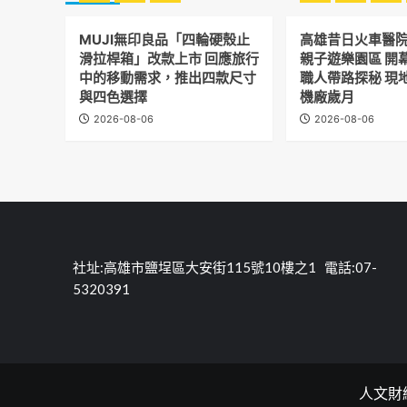
中
牌
端
國
貿
頁
流
小
開
日
文
籠
MUJI無印良品「四輪硬殼止
高雄昔日火車醫
組
發
照
化
工
跨
滑拉桿箱」改款上市 回應旅行
親子遊樂園區 開
中
機
交
程
校
中的移動需求，推出四款尺寸
職人帶路探秘 現
學
構
流
完
聯
與四色選擇
機廠歲月
理
協
工
盟
化
會
2026-08-06
2026-08-06
共
教
第
同
材
二
提
《
屆
升
質
第
英
密
三
語
室
次
學
逃
會
力
生
員
社址:高雄市鹽埕區大安街115號10樓之1 電話:07-
記
大
5320391
會
晶
頂
101
餐
廳
人文財經報C
盛