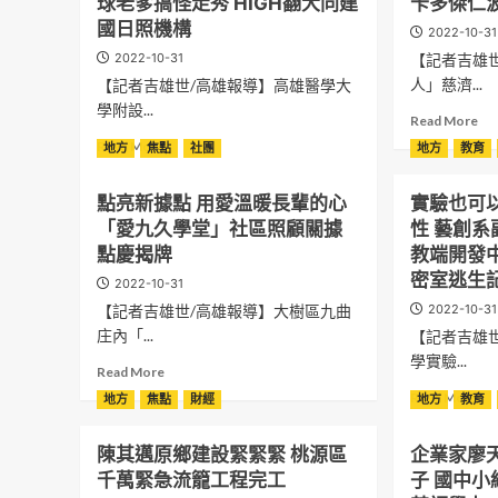
球老爹搞怪走秀 HIGH翻大同建
卡多傑仁
國日照機構
2022-10-31
2022-10-31
【記者吉雄
人」慈濟...
【記者吉雄世/高雄報導】高雄醫學大
學附設...
Re
Read More
mo
Read
Read More
地方
焦點
社團
地方
教育
ab
more
無
about
點亮新據點 用愛溫暖長輩的心
實驗也可
畏
相
大
「愛九久學堂」社區照顧關據
性 藝創系
隔
愛
四
點慶揭牌
教端開發
奉
世
密室逃生
2022-10-31
獻
代
無
【記者吉雄世/高雄報導】大樹區九曲
2022-10-31
的
所
萬
庄內「...
【記者吉雄
求
聖
學實驗...
Read
付
Read More
節
more
出
Re
創
Read More
地方
焦點
財經
地方
教育
about
圓
mo
意
點
尼
ab
賽
陳其邁原鄉建設緊緊緊 桃源區
企業家廖
亮
泊
實
8
新
爾
千萬緊急流籠工程完工
子 國中
驗
旬
據
普