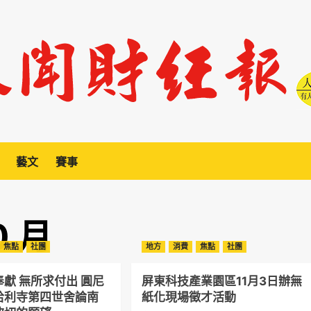
藝文
賽事
0 月
焦點
社團
地方
消費
焦點
社團
獻 無所求付出 圓尼
屏東科技產業園區11月3日辦無
哈利寺第四世舍論南
紙化現場徵才活動