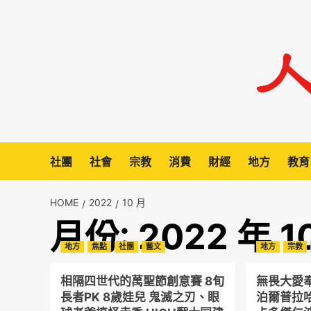
Skip
to
content
社團
社會
宗教
消費
財經
地方
教育
HOME
2022
10 月
月份:
2022 年 1
地方
焦點
社團
藝文
地方
宗教
相隔四世代的萬聖節創意賽 8旬
無畏大愛奉
長者PK 8歲娃兒 鬼滅之刃、眼
泊爾普拉