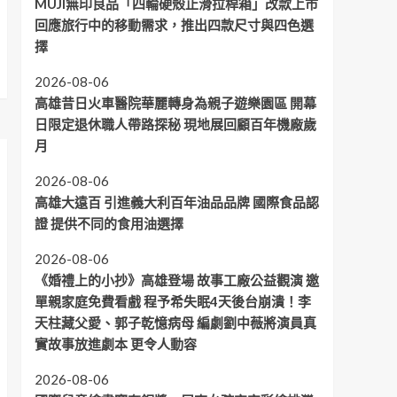
MUJI無印良品「四輪硬殼止滑拉桿箱」改款上市
回應旅行中的移動需求，推出四款尺寸與四色選
擇
2026-08-06
高雄昔日火車醫院華麗轉身為親子遊樂園區 開幕
日限定退休職人帶路探秘 現地展回顧百年機廠歲
月
2026-08-06
高雄大遠百 引進義大利百年油品品牌 國際食品認
證 提供不同的食用油選擇
2026-08-06
《婚禮上的小抄》高雄登場 故事工廠公益觀演 邀
單親家庭免費看戲 程予希失眠4天後台崩潰！李
天柱藏父愛、郭子乾憶病母 編劇劉中薇將演員真
實故事放進劇本 更令人動容
2026-08-06