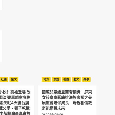
社團
藝文
地方
焦點
社團
藝文
賽事
小抄》高雄登場 故
國際兒童繪畫賽奪銅獎 屏東
觀演 邀單親家庭免
女孩寧寧彩繪排灣族家鄉之美
予希失眠4天後台崩
展望會陪伴成長 母親相信教
藏父愛、郭子乾憶
育能翻轉未來
劉中薇將演員真實故
2026-08-06