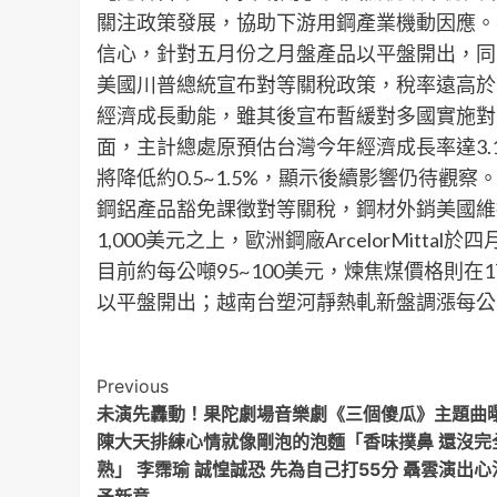
關注政策發展，協助下游用鋼產業機動因應。
信心，針對五月份之月盤產品以平盤開出，同
美國川普總統宣布對等關稅政策，稅率遠高於
經濟成長動能，雖其後宣布暫緩對多國實施對
面，主計總處原預估台灣今年經濟成長率達3.
將降低約0.5~1.5%，顯示後續影響仍待觀察
鋼鋁產品豁免課徵對等關稅，鋼材外銷美國維
1,000美元之上，歐洲鋼廠ArcelorMitt
目前約每公噸95~100美元，煉焦煤價格則在
以平盤開出；越南台塑河靜熱軋新盤調漲每公
Post
Previous
未演先轟動！果陀劇場音樂劇《三個傻瓜》主題曲
Navigation
陳大天排練心情就像剛泡的泡麵「香味撲鼻 還沒完
熟」 李霈瑜 誠惶誠恐 先為自己打55分 聶雲演出心