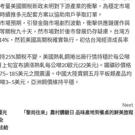
考量美國關稅新政未明對下游產業的衝擊，為穩定市場
時續推多元配套方案以協助用戶爭取訂單。
市場預期，引發金融市場劇烈波動，衝擊供應鏈運作與
等關稅九十天，然市場對於後市發展仍存疑慮。台灣方
14%，然若美國高關稅確實執行，初估台灣經濟成長率
。
持25%關稅不變，美國熱軋鋼捲出廠行情持穩於每公噸
al於四月上旬宣布調漲熱軋每公噸20歐元(22美元)。鐵礦砂價格
175~185美元之間震盪。中國大陸寶鋼五月平板類產品均
噸3~5美元，亞洲鋼價維持平穩。
Next
曝光
「黎尚往來」農村體驗日 品味產地到餐桌的鮮美旅程
全
法給