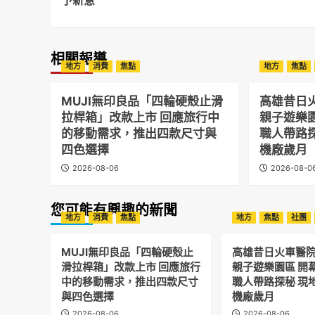
予新意
相關報導
地方
消費
焦點
地方
焦點
MUJI無印良品「四輪硬殼止滑
高雄昔日
拉桿箱」改款上市 回應旅行中
親子遊樂
的移動需求，推出四款尺寸與
職人帶路
四色選擇
機廠歲月
2026-08-06
2026-08-0
您可能有興趣的新聞
地方
消費
焦點
地方
焦點
社團
MUJI無印良品「四輪硬殼止
高雄昔日火車醫
滑拉桿箱」改款上市 回應旅行
親子遊樂園區 開
中的移動需求，推出四款尺寸
職人帶路探秘 現
與四色選擇
機廠歲月
2026-08-06
2026-08-06