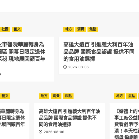
社團
藝文
地方
消費
焦點
火車醫院華麗轉身為
高雄大遠百 引進義大利百年油
園區 開幕日限定退休
品品牌 國際食品認證 提供不同
探秘 現地展回顧百年
的食用油選擇
2026-08-06
6
藝文
地方
消費
焦點
地方
焦點
院華麗轉身為
高雄大遠百 引進義大利百年油
《婚禮上的
幕日限定退休
品品牌 國際食品認證 提供不
事工廠公益
地展回顧百年
同的食用油選擇
費看戲 程
潰！李天柱
2026-08-06
病母 編劇