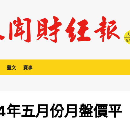
藝文
賽事
14年五月份月盤價平