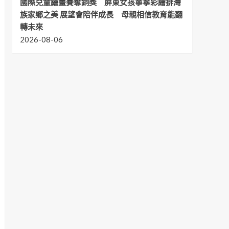
國際兒童繪畫賽奪銅獎 屏東女孩寧寧彩繪排灣
族家鄉之美 展望會陪伴成長 母親相信教育能翻
轉未來
2026-08-06