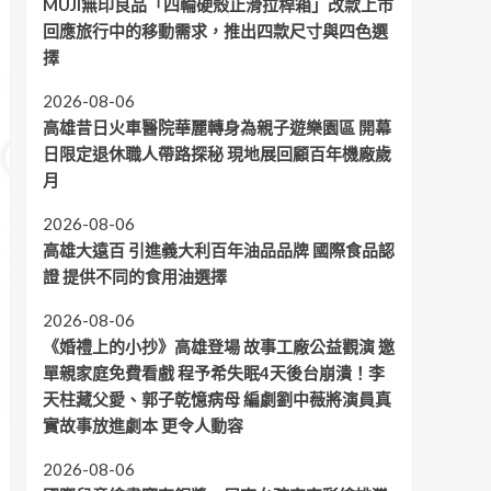
MUJI無印良品「四輪硬殼止滑拉桿箱」改款上市
回應旅行中的移動需求，推出四款尺寸與四色選
擇
2026-08-06
高雄昔日火車醫院華麗轉身為親子遊樂園區 開幕
日限定退休職人帶路探秘 現地展回顧百年機廠歲
月
2026-08-06
高雄大遠百 引進義大利百年油品品牌 國際食品認
證 提供不同的食用油選擇
2026-08-06
《婚禮上的小抄》高雄登場 故事工廠公益觀演 邀
單親家庭免費看戲 程予希失眠4天後台崩潰！李
天柱藏父愛、郭子乾憶病母 編劇劉中薇將演員真
實故事放進劇本 更令人動容
2026-08-06