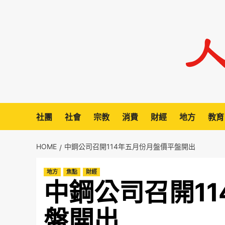
Skip
to
content
社團
社會
宗教
消費
財經
地方
教育
HOME
中鋼公司召開114年五月份月盤價平盤開出
地方
焦點
財經
中鋼公司召開1
盤開出