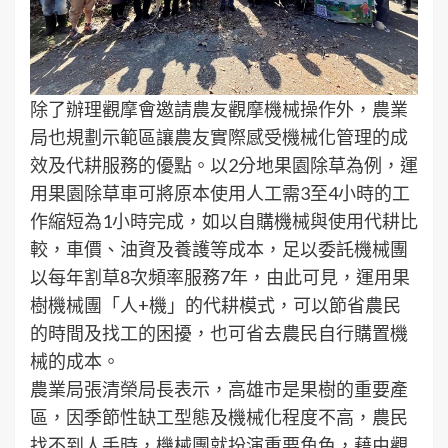
除了辦理觀摩會邀請農友觀摩機械操作外，農業
局也規劃示範區讓農友實際感受機械化管理的成
效及代耕服務的優點。以2分地果園除草為例，運
用果園除草車可將原本使用人工需3至4小時的工
作縮短為1小時完成，如以自購機械與使用代耕比
較，車價、油資及養護等成本，足以委託機械團
以每年割草8次頻率服務7年，由此可見，運用果
樹機械團「人+機」的代耕模式，可以節省農民
的時間及找工的困擾，也可省去農民自行購置機
械的成本。
農業局張清榮局長表示，高雄市是果樹的重要產
區，因季節性缺工型態及機械化程度不高，農民
找不到人手時，機械團就扮演重要角色，藉由觀