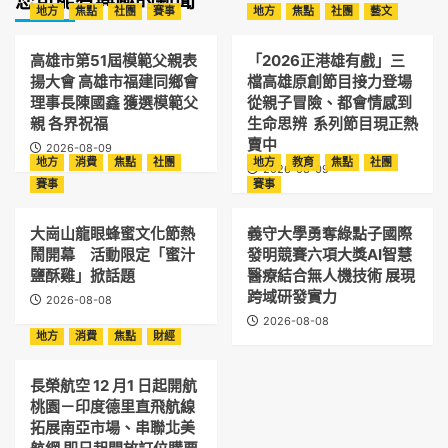
您可能有興趣的新聞
地方
焦點
社團
賽事
地方
焦點
社團
藝文
高雄市第51屆模範父親表
「2026正港雄有戲」三
揚大會 高雄市福建同鄉會
檔高雄原創節目接力登場
理事長陳國鑫 獲選模範父
從親子冒險、都會情感到
親 各界祝福
生命思辨 系列節目現正熱
賣中
2026-08-09
地方
消費
焦點
社團
地方
教育
焦點
社團
2026-08-09
賽事
賽事
大崗山龍眼蜂蜜文化節熱
義守大學勇奪綠點子國際
鬧開幕 活動限定「蜜汁
發明競賽六項大獎AI智慧
鹽酥雞」掀話題
醫療結合無人機技術 展現
跨域研發實力
2026-08-08
2026-08-08
地方
消費
焦點
財經
長榮航空 12 月1 日起開航
桃園－印度德里直飛航線
拓展南亞市場、串聯北美