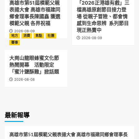
高雄市第51屆模範父親
「2026正港雄有戲」三
表揚大會 高雄市福建同
檔高雄原創節目接力登
鄉會理事長陳國鑫 獲選
場 從親子冒險、都會情
模範父親 各界祝福
感到生命思辨 系列節目
現正熱賣中
2026-08-09
地方
消費
焦點
社團
2026-08-09
賽事
大崗山龍眼蜂蜜文化節
熱鬧開幕 活動限定
「蜜汁鹽酥雞」掀話題
2026-08-08
最新報導
高雄市第51屆模範父親表揚大會 高雄市福建同鄉會理事長