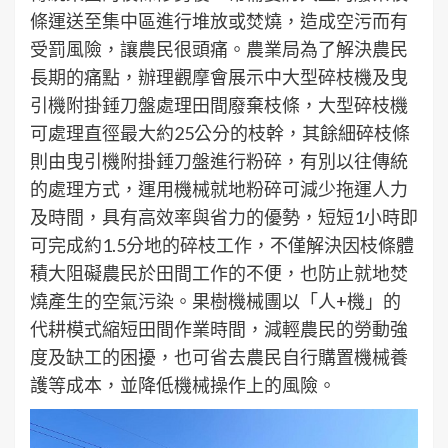
條運送至集中區進行堆放或焚燒，造成空污而有
受罰風險，讓農民很頭痛。農業局為了解決農民
長期的痛點，辦理觀摩會展示中大型碎枝機及曳
引機附掛錘刀盤處理田間廢棄枝條，大型碎枝機
可處理直徑最大約25公分的枝幹，其餘細碎枝條
則由曳引機附掛錘刀盤進行粉碎，有別以往傳統
的處理方式，運用機械就地粉碎可減少拖運人力
及時間，具有高效率與省力的優勢，短短1小時即
可完成約1.5分地的碎枝工作，不僅解決因枝條體
積大阻礙農民於田間工作的不便，也防止就地焚
燒產生的空氣污染。果樹機械團以「人+機」的
代耕模式縮短田間作業時間，減輕農民的勞動強
度及缺工的困擾，也可省去農民自行購置機械養
護等成本，並降低機械操作上的風險。