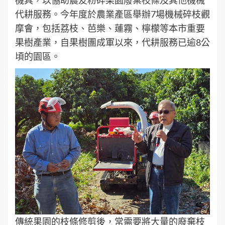
代耕服務。今年度於農業產區舉辦7場機械碎枝觀
摩會，包括荔枝、芭樂、蓮霧、檸檬等本市重要
果樹產業，自果樹團成軍以來，代耕服務已逾8公
頃的園區。
傳統果園的枝條修剪後，常需要將大量的廢棄枝