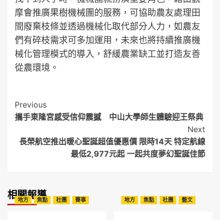
摩會推廣果樹機械團的服務，可協助農友處理田
間廢棄枝條並透過機械化取代部分人力，如農友
們有碎枝需求可多加運用，未來也將持續推廣機
械化管理模式的導入，舒緩農業缺工並打造友善
從農環境。
Post
Previous
攜手東隆宮感受信仰震撼 中山大學師生體驗迎王祭典
Navigation
Next
長榮航空推出暖心聖誕超值優惠價 限時14天 特定航線
最低2,977元起 一起共度夢幻聖誕佳節
相關報導
地方
焦點
社團
賽事
地方
焦點
社團
藝文