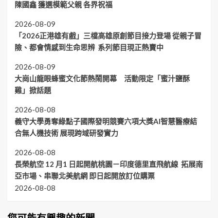
陳國鑫 獲選模範父親 各界祝福
2026-08-09
「2026正港雄有戲」三檔高雄原創節目接力登場 從親子冒
險、都會情感到生命思辨 系列節目現正熱賣中
2026-08-09
大崗山龍眼蜂蜜文化節熱鬧開幕 活動限定「蜜汁鹽酥
雞」掀話題
2026-08-08
義守大學勇奪綠點子國際發明競賽六項大獎AI智慧醫療結
合無人機技術 展現跨域研發實力
2026-08-08
長榮航空 12 月1 日起開航桃園－印度德里直飛航線 拓展南
亞市場、串聯北美航網 即日起開放訂位購票
2026-08-08