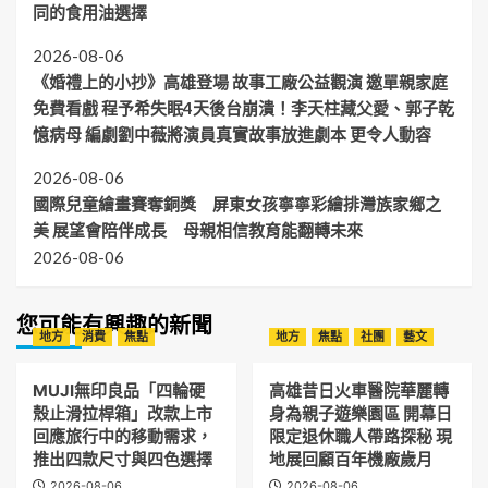
同的食用油選擇
2026-08-06
《婚禮上的小抄》高雄登場 故事工廠公益觀演 邀單親家庭
免費看戲 程予希失眠4天後台崩潰！李天柱藏父愛、郭子乾
憶病母 編劇劉中薇將演員真實故事放進劇本 更令人動容
2026-08-06
國際兒童繪畫賽奪銅獎 屏東女孩寧寧彩繪排灣族家鄉之
美 展望會陪伴成長 母親相信教育能翻轉未來
2026-08-06
您可能有興趣的新聞
地方
消費
焦點
地方
焦點
社團
藝文
MUJI無印良品「四輪硬
高雄昔日火車醫院華麗轉
殼止滑拉桿箱」改款上市
身為親子遊樂園區 開幕日
回應旅行中的移動需求，
限定退休職人帶路探秘 現
推出四款尺寸與四色選擇
地展回顧百年機廠歲月
2026-08-06
2026-08-06