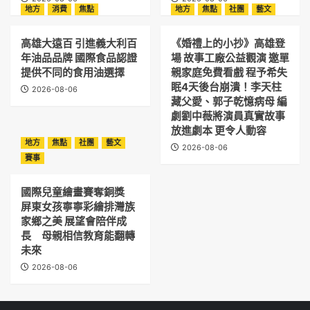
地方
消費
焦點
地方
焦點
社團
藝文
高雄大遠百 引進義大利百
《婚禮上的小抄》高雄登
年油品品牌 國際食品認證
場 故事工廠公益觀演 邀單
提供不同的食用油選擇
親家庭免費看戲 程予希失
眠4天後台崩潰！李天柱
2026-08-06
藏父愛、郭子乾憶病母 編
劇劉中薇將演員真實故事
放進劇本 更令人動容
地方
焦點
社團
藝文
2026-08-06
賽事
國際兒童繪畫賽奪銅獎
屏東女孩寧寧彩繪排灣族
家鄉之美 展望會陪伴成
長 母親相信教育能翻轉
未來
2026-08-06