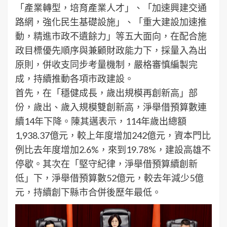
「產業轉型，培育產業人才」、「加速興建交通
路網，強化民生基礎設施」、「重大建設加速推
動，精進市政不遺餘力」等五大面向，在配合施
政目標優先順序與兼顧財政能力下，採量入為出
原則，併收支同步考量機制，嚴格審慎編製完
成，持續推動各項市政建設。
首先，在「穩健成長，歲出規模再創新高」部
份，歲出、歲入規模雙創新高，淨舉借預算數連
續14年下降。陳其邁表示，114年歲出總額
1,938.37億元，較上年度增加242億元，資本門比
例比去年度增加2.6%，來到19.78%，建設高雄不
停歇。其次在「堅守紀律，淨舉借預算續創新
低」下，淨舉借預算數52億元，較去年減少5億
元，持續創下縣市合併後歷年最低。