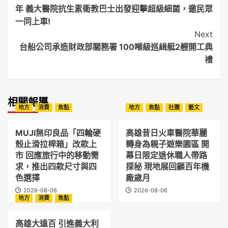
Navigation
年 義大醫院抗生素衛教巴士出發迎擊超級細菌，邀民眾
一同上車!
Next
台船公司承造財政部關務署 100噸級巡緝艇2艘開工典
禮
相關報導
地方
消費
焦點
地方
焦點
社團
藝文
MUJI無印良品「四輪硬
高雄昔日火車醫院華麗
殼止滑拉桿箱」改款上
轉身為親子遊樂園區 開
市 回應旅行中的移動需
幕日限定退休職人帶路
求，推出四款尺寸與四
探秘 現地展回顧百年機
色選擇
廠歲月
2026-08-06
2026-08-06
地方
消費
焦點
高雄大遠百 引進義大利