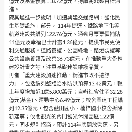
億元及基金預算118.72億元，持續朝減碳目標邁
進。
陳其邁進一步說明「加速興建交通路網，強化民
生基礎設施」部分， 114年捷運、鐵路地下化等
軌道建設共編列122.76億元、通勤月票票價補貼
11億元及幸福巴士計畫1.36億元，提供市民更便
利交通服務。道路養護、公園綠地、路燈裝護等
公共設施養護及改善36.73億元，在推動重大骨幹
建設計畫之餘，注重基礎建設維護品質。
再者「重大建設加速推動，精進市政不遺餘
力」，包括編列整體治水防洪預算13.42億元，較
上年度增加近1億5,800萬元；自辦社會住宅32.28
億元(基金)、運動中心6.49億元；校舍興建工程編
列12.35億元，包含藍田國小、楠梓國小校舍拆除
新建等；攸關觀光的內門觀光休閒園區1.22億
元，同步規劃招商，預計114年底開放營運。另