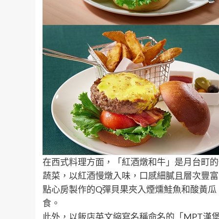
在西式料理方面，「紅酒燉和牛」是月台町的
蔬菜，以紅酒慢燉入味，口感細膩且層次豐富
點心房製作的Q彈貝果夾入煙燻鮭魚和酸黃瓜
食。
此外，以飯店英文縮寫名稱命名的「MPT漢