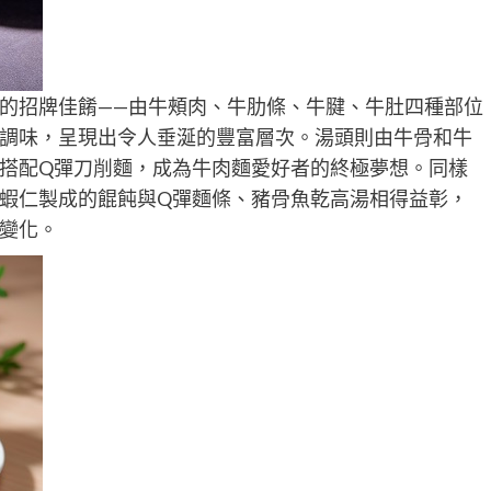
的招牌佳餚——由牛頰肉、牛肋條、牛腱、牛肚四種部位
調味，呈現出令人垂涎的豐富層次。湯頭則由牛骨和牛
搭配Q彈刀削麵，成為牛肉麵愛好者的終極夢想。同樣
蝦仁製成的餛飩與Q彈麵條、豬骨魚乾高湯相得益彰，
變化。