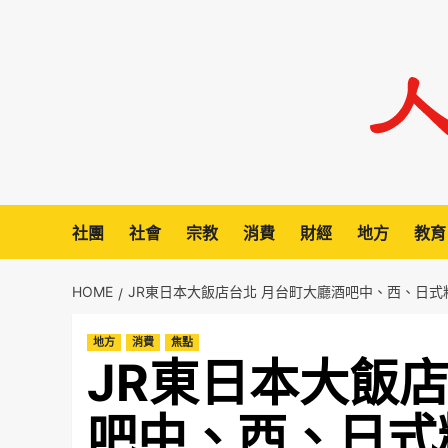
Skip
to
content
社團
社會
宗教
消費
財經
地方
教育
HOME
JR東日本大飯店台北 月台町大廳酒吧中、西、日
地方
消費
焦點
JR東日本大飯
吧中、西、日式