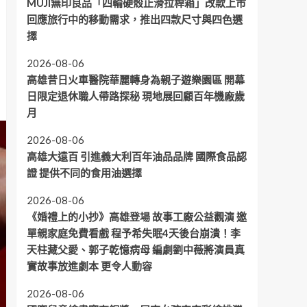
MUJI無印良品「四輪硬殼止滑拉桿箱」改款上市
回應旅行中的移動需求，推出四款尺寸與四色選
擇
2026-08-06
高雄昔日火車醫院華麗轉身為親子遊樂園區 開幕
日限定退休職人帶路探秘 現地展回顧百年機廠歲
月
2026-08-06
高雄大遠百 引進義大利百年油品品牌 國際食品認
證 提供不同的食用油選擇
2026-08-06
《婚禮上的小抄》高雄登場 故事工廠公益觀演 邀
單親家庭免費看戲 程予希失眠4天後台崩潰！李
天柱藏父愛、郭子乾憶病母 編劇劉中薇將演員真
實故事放進劇本 更令人動容
2026-08-06