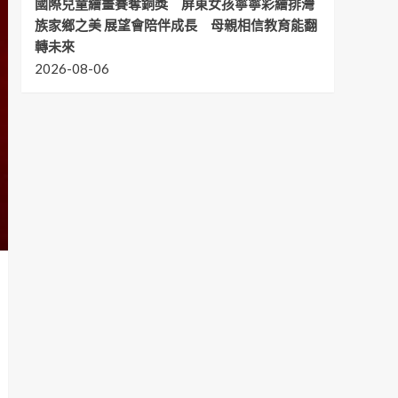
國際兒童繪畫賽奪銅獎 屏東女孩寧寧彩繪排灣
族家鄉之美 展望會陪伴成長 母親相信教育能翻
轉未來
2026-08-06