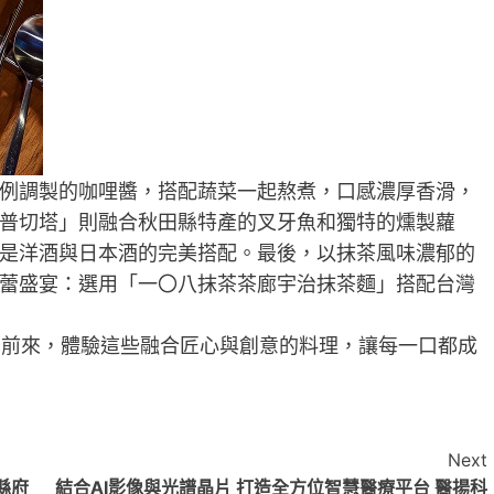
例調製的咖哩醬，搭配蔬菜一起熬煮，口感濃厚香滑，
普切塔」則融合秋田縣特產的叉牙魚和獨特的燻製蘿
是洋酒與日本酒的完美搭配。最後，以抹茶風味濃郁的
蕾盛宴：選用「一〇八抹茶茶廊宇治抹茶麵」搭配台灣
者前來，體驗這些融合匠心與創意的料理，讓每一口都成
Next
縣府
結合AI影像與光譜晶片 打造全方位智慧醫療平台 醫揚科