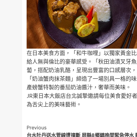
在日本美食方面，「和牛咖哩」以獨家黃金比
給人無與倫比的豪華感受。「秋田油漬叉牙魚
蔔，搭配奶油乳酪，呈現出豐富的口感層次，
「奶油蟹肉抹茶麵」締造了一場別具一格的味
產螃蟹特製的番茄奶油醬汁，奢華而美味。
JR東日本大飯店台北誠摯邀請每位美食愛好
為舌尖上的美味藝術。
Post
Previous
台水牡丹送水管線遭撞斷 屏縣8鄉鎮晚間緊急停水 