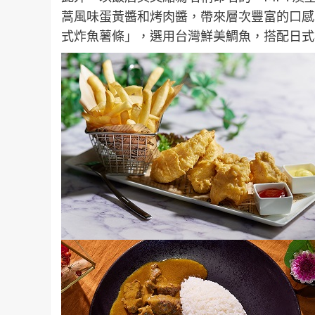
蒿風味蛋黃醬和烤肉醬，帶來層次豐富的口感
式炸魚薯條」，選用台灣鮮美鯛魚，搭配日式