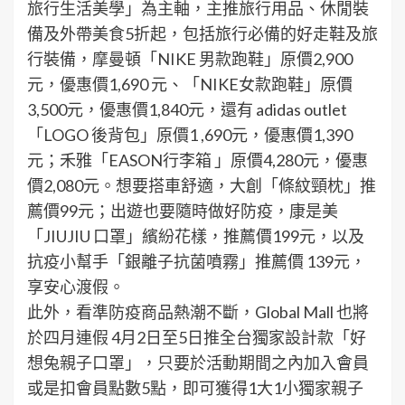
旅行生活美學」為主軸，主推旅行用品、休閒裝
備及外帶美食5折起，包括旅行必備的好走鞋及旅
行裝備，摩曼頓「NIKE 男款跑鞋」原價2,900
元，優惠價1,690 元、「NIKE女款跑鞋」原價
3,500元，優惠價1,840元，還有 adidas outlet
「LOGO 後背包」原價1 ,690元，優惠價1,390
元；禾雅「EASON行李箱 」原價4,280元，優惠
價2,080元。想要搭車舒適，大創「條紋頸枕」推
薦價99元；出遊也要隨時做好防疫，康是美
「JIUJIU 口罩」繽紛花樣，推薦價199元，以及
抗疫小幫手「銀離子抗菌噴霧」推薦價 139元，
享安心渡假。
此外，看準防疫商品熱潮不斷，Global Mall 也將
於四月連假 4月2日至5日推全台獨家設計款「好
想兔親子口罩」，只要於活動期間之內加入會員
或是扣會員點數5點，即可獲得1大1小獨家親子