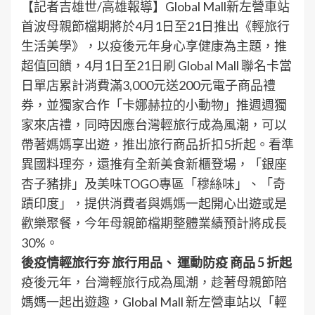
【記者吉雄世/高雄報導】Global Mall新左營車站
首波母親節檔期將於4月1日至21日推出《輕旅行
生活美學》，以疫後元年身心享健康為主題，推
超值回饋，4月1日至21日刷 Global Mall 聯名卡當
日單店累計消費滿3,000元送200元電子商品禮
券，並獨家合作「卡娜赫拉的小動物」推週週獨
家來店禮，同時因應台灣輕旅行成為風潮，可以
帶著媽媽享出遊，推出旅行商品折扣5折起。看準
異國料理夯，還推有全新美食新櫃登場，「銀座
杏子豬排」及美味TOGO專區「穆絲味」、「奇
蹟印度」，提供消費者與媽媽一起開心出遊或是
歡樂聚餐，今年母親節檔期整體業績預計將成長
30%。
後疫情輕旅行夯 旅行用品、 運動防疫 商品 5 折起
疫後元年，台灣輕旅行成為風潮，趁著母親節陪
媽媽一起出遊趣，Global Mall 新左營車站以「輕