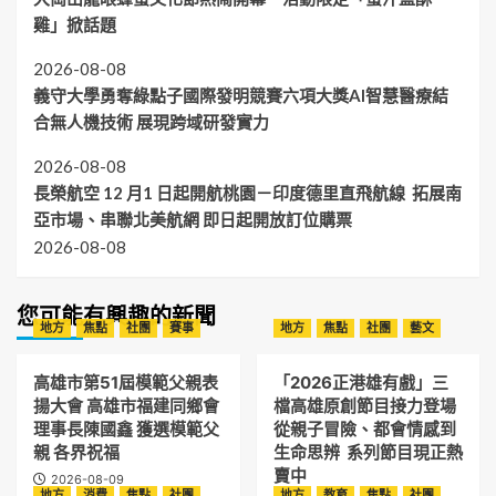
雞」掀話題
2026-08-08
義守大學勇奪綠點子國際發明競賽六項大獎AI智慧醫療結
合無人機技術 展現跨域研發實力
2026-08-08
長榮航空 12 月1 日起開航桃園－印度德里直飛航線 拓展南
亞市場、串聯北美航網 即日起開放訂位購票
2026-08-08
您可能有興趣的新聞
地方
焦點
社團
賽事
地方
焦點
社團
藝文
高雄市第51屆模範父親表
「2026正港雄有戲」三
揚大會 高雄市福建同鄉會
檔高雄原創節目接力登場
理事長陳國鑫 獲選模範父
從親子冒險、都會情感到
親 各界祝福
生命思辨 系列節目現正熱
賣中
2026-08-09
地方
消費
焦點
社團
地方
教育
焦點
社團