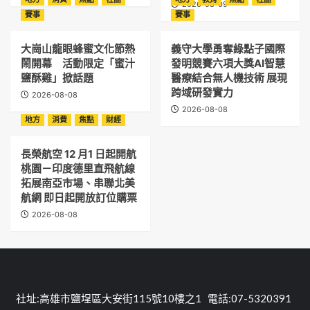
2026-08-09
賽事
賽事
大崗山龍眼蜂蜜文化節熱
義守大學勇奪綠點子國際
鬧開幕 活動限定「蜜汁
發明競賽六項大獎AI智慧
鹽酥雞」掀話題
醫療結合無人機技術 展現
跨域研發實力
2026-08-08
2026-08-08
地方
消費
焦點
財經
長榮航空 12 月1 日起開航
桃園－印度德里直飛航線
拓展南亞市場、串聯北美
航網 即日起開放訂位購票
2026-08-08
社址:高雄市鹽埕區大安街115號10樓之1 電話:07-5320391