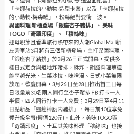
禮，還有「卡娜赫拉的小動物-造型面紙套」、
「卡娜赫拉的小動物-造型卡套」以及「卡娜赫拉
的小動物-梅森罐」，粉絲絕對要衝一波。
異國料理 新櫃登場「銀座杏子豬排」、 美味
TOGO「奇蹟印度」、「穆絲味」
迎母親節且看準旅行熱帶來的人潮Global Mall新
左營車站3月將有三個新櫃登場，主打異國料理，
「銀座杏子豬排」於3月26日正式開幕，提供多
樣日式定食與道地炸豬排，酥炸、鍋膳料理等還
能享越光米、生菜沙拉、味噌湯、日式小菜無限
放題。歡慶開幕，3月26 日至28日推出首三日每
日限量前30名兩人同行至杏子豬排 FB 打卡一人
半價、四人同行打卡一人免費；3月29日至4月11
日點新品「鹽麴棒腰内豬排」，每日前10位享免
費升級全餐(價值120元)。此外，美味TOGO區
「奇蹟印度」、土耳其美味料理「穆絲味」也接