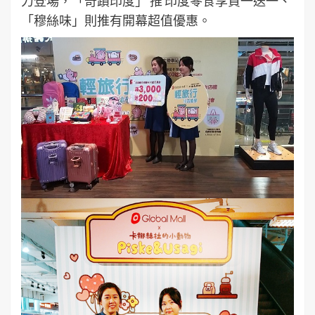
力登場，「奇蹟印度」 推 印度零食享買一送一、
「穆絲味」則推有開幕超值優惠。