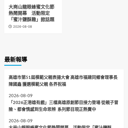
大崗山龍眼蜂蜜文化節
熱鬧開幕 活動限定
「蜜汁鹽酥雞」掀話題
2026-08-08
最新報導
高雄市第51屆模範父親表揚大會 高雄市福建同鄉會理事長
陳國鑫 獲選模範父親 各界祝福
2026-08-09
「2026正港雄有戲」三檔高雄原創節目接力登場 從親子冒
險、都會情感到生命思辨 系列節目現正熱賣中
2026-08-09
大崗山龍眼蜂蜜文化節熱鬧開幕 活動限定「蜜汁鹽酥