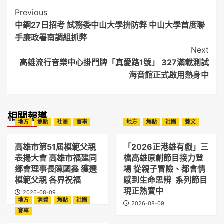
Post
Previous
中鋼27日招考 試務委中山大學拚防弊 中山大學首度聯
Navigation
手廉政署南調組抓弊
Next
高雄流行音樂中心掛門牌「真愛路1號」 327滿載測試
海音館正式啟用熱身中
相關報導
地方
焦點
社團
賽事
地方
焦點
社團
藝文
高雄市第51屆模範父親
「2026正港雄有戲」三
表揚大會 高雄市福建同
檔高雄原創節目接力登
鄉會理事長陳國鑫 獲選
場 從親子冒險、都會情
模範父親 各界祝福
感到生命思辨 系列節目
現正熱賣中
2026-08-09
地方
消費
焦點
社團
2026-08-09
賽事