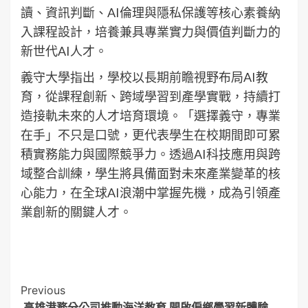
讀、資訊判斷、AI倫理與隱私保護等核心素養納
入課程設計，培養兼具專業實力與價值判斷力的
新世代AI人才。
義守大學指出，學校以長期前瞻視野布局AI教
育，從課程創新、跨域學習到產學實戰，持續打
造接軌未來的人才培育環境。「選擇義守，專業
在手」不只是口號，更代表學生在校期間即可累
積實務能力與國際競爭力。透過AI科技應用與跨
域整合訓練，學生將具備面對未來產業變革的核
心能力，在全球AI浪潮中掌握先機，成為引領產
業創新的關鍵人才。
Post
Previous
高雄港務分公司推動海洋教育 開啟偏鄉學習新體驗