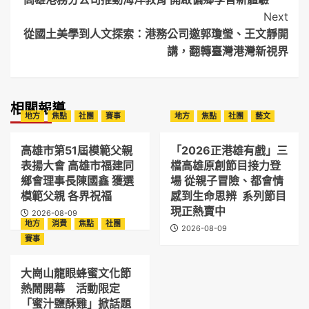
Navigation
Next
從國土美學到人文探索：港務公司邀郭瓊瑩、王文靜開
講，翻轉臺灣港灣新視界
相關報導
地方
焦點
社團
賽事
地方
焦點
社團
藝文
高雄市第51屆模範父親
「2026正港雄有戲」三
表揚大會 高雄市福建同
檔高雄原創節目接力登
鄉會理事長陳國鑫 獲選
場 從親子冒險、都會情
模範父親 各界祝福
感到生命思辨 系列節目
現正熱賣中
2026-08-09
地方
消費
焦點
社團
2026-08-09
賽事
大崗山龍眼蜂蜜文化節
熱鬧開幕 活動限定
「蜜汁鹽酥雞」掀話題