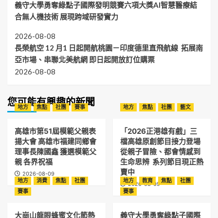
義守大學勇奪綠點子國際發明競賽六項大獎AI智慧醫療結
合無人機技術 展現跨域研發實力
2026-08-08
長榮航空 12 月1 日起開航桃園－印度德里直飛航線 拓展南
亞市場、串聯北美航網 即日起開放訂位購票
2026-08-08
您可能有興趣的新聞
地方
焦點
社團
賽事
地方
焦點
社團
藝文
高雄市第51屆模範父親表
「2026正港雄有戲」三
揚大會 高雄市福建同鄉會
檔高雄原創節目接力登場
理事長陳國鑫 獲選模範父
從親子冒險、都會情感到
親 各界祝福
生命思辨 系列節目現正熱
賣中
2026-08-09
地方
消費
焦點
社團
地方
教育
焦點
社團
2026-08-09
賽事
賽事
大崗山龍眼蜂蜜文化節熱
義守大學勇奪綠點子國際