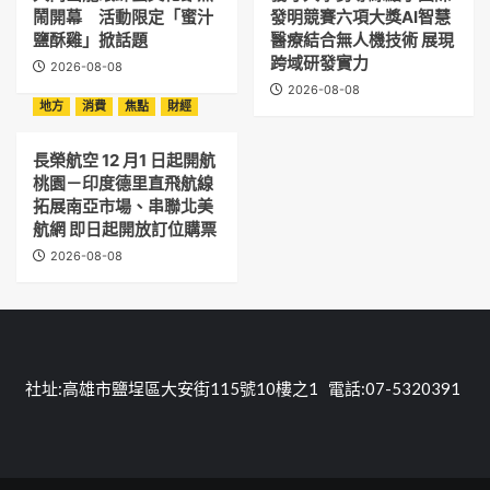
鬧開幕 活動限定「蜜汁
發明競賽六項大獎AI智慧
鹽酥雞」掀話題
醫療結合無人機技術 展現
跨域研發實力
2026-08-08
2026-08-08
地方
消費
焦點
財經
長榮航空 12 月1 日起開航
桃園－印度德里直飛航線
拓展南亞市場、串聯北美
航網 即日起開放訂位購票
2026-08-08
社址:高雄市鹽埕區大安街115號10樓之1 電話:07-5320391