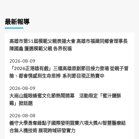
最新報導
高雄市第51屆模範父親表揚大會 高雄市福建同鄉會理事長
陳國鑫 獲選模範父親 各界祝福
2026-08-09
「2026正港雄有戲」三檔高雄原創節目接力登場 從親子冒
險、都會情感到生命思辨 系列節目現正熱賣中
2026-08-09
大崗山龍眼蜂蜜文化節熱鬧開幕 活動限定「蜜汁鹽酥
雞」掀話題
2026-08-08
義守大學勇奪綠點子國際發明競賽六項大獎AI智慧醫療結
合無人機技術 展現跨域研發實力