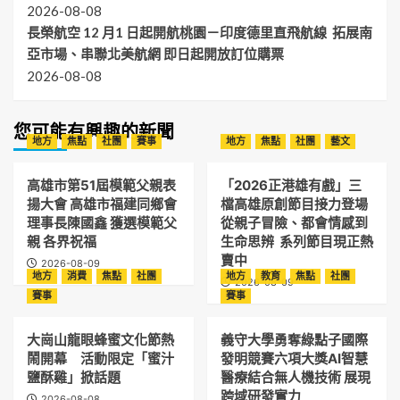
2026-08-08
長榮航空 12 月1 日起開航桃園－印度德里直飛航線 拓展南
亞市場、串聯北美航網 即日起開放訂位購票
2026-08-08
您可能有興趣的新聞
地方
焦點
社團
賽事
地方
焦點
社團
藝文
高雄市第51屆模範父親表
「2026正港雄有戲」三
揚大會 高雄市福建同鄉會
檔高雄原創節目接力登場
理事長陳國鑫 獲選模範父
從親子冒險、都會情感到
親 各界祝福
生命思辨 系列節目現正熱
賣中
2026-08-09
地方
消費
焦點
社團
地方
教育
焦點
社團
2026-08-09
賽事
賽事
大崗山龍眼蜂蜜文化節熱
義守大學勇奪綠點子國際
鬧開幕 活動限定「蜜汁
發明競賽六項大獎AI智慧
鹽酥雞」掀話題
醫療結合無人機技術 展現
跨域研發實力
2026-08-08