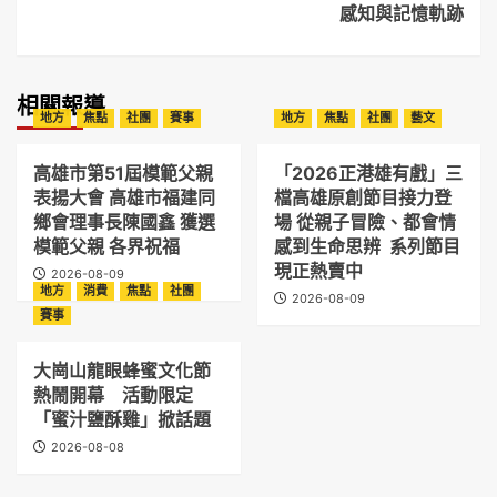
感知與記憶軌跡
相關報導
地方
焦點
社團
賽事
地方
焦點
社團
藝文
高雄市第51屆模範父親
「2026正港雄有戲」三
表揚大會 高雄市福建同
檔高雄原創節目接力登
鄉會理事長陳國鑫 獲選
場 從親子冒險、都會情
模範父親 各界祝福
感到生命思辨 系列節目
現正熱賣中
2026-08-09
地方
消費
焦點
社團
2026-08-09
賽事
大崗山龍眼蜂蜜文化節
熱鬧開幕 活動限定
「蜜汁鹽酥雞」掀話題
2026-08-08