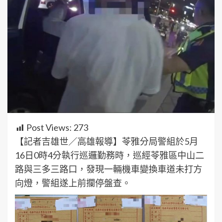
Post Views:
273
【記者吉雄世／高雄報導】苓雅分局警組於5月
16日0時4分執行巡邏勤務時，巡經苓雅區中山二
路與三多三路口，發現一輛機車變換車道未打方
向燈，警組遂上前攔停盤查。