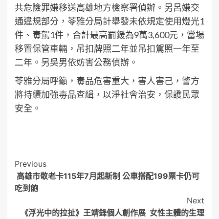
共危險罪嫌移送高雄地方檢察署偵辦。另呂嫌交
通違規部分，苓雅分局計舉發未依規定使用燈光1
件、毒駕1件，合計最高罰鍰為9萬3,600元，當場
移置保管車輛，吊扣牌照二年並吊扣駕照一年至
二年。另吳男依妨害公務偵辦。
苓雅分局呼籲，毒品危害重大，害人害己，警方
將持續加強毒品查緝，以淨社會治安，保護民眾
安全。
Post
Previous
高雄市敬老卡115年7月起新制 公車搭配199票卡仍可
Navigation
吃到飽
Next
《浮光中的拉扯》王靖鋒個人創作展 女性主體的生理