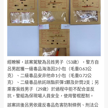
經瞭解，該案駕駛為呂姓男子（53歲），警方自
呂男起獲一級毒品海洛因2小包（毛重0.63公
克）、二級毒品安非他命1小包（毛重0.72公
克）、二級毒品依託咪酯菸彈1顆及針筒2支；另
乘客吳姓男子（29歲）於過程中拒不配合並反
抗，警組為保現場人員安全，使用警棍壓制。
該案訊後呂男依違反毒品危害防制條例、刑法公