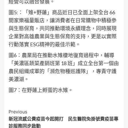
經營可以融合發展。
圖5:：「雉+野蓮」商品近日已全面上架全台 66
間家樂福量販店，讓消費者在日常購物中積極參
與生態保育，共同推動環境永續理念，同時展現
企業對高雄農業與生態保育的支持，更是以實際
行動落實 ESG精神的最佳示範。
圖6：農業局在推動水雉棲地復育過程中，輔導
「美濃區蔬菜產銷班第 18 班」成立全台第一個由
農民組織成軍的「瀕危物種巡護隊」，專責守護
美濃湖。
圖7：在野蓮上孵蛋的水雉。
Post
Previous
新冠流感公費疫苗今起開打 民生醫院免掛號費疫苗專
Navigation
診服務同步啟動