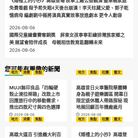
《婚禮上的小抄》高雄登場 故事工廠公益觀演 邀單親家庭
免費看戲 程予希失眠4天後台崩潰！李天柱藏父愛、郭子乾
憶病母 編劇劉中薇將演員真實故事放進劇本 更令人動容
2026-08-06
國際兒童繪畫賽奪銅獎 屏東女孩寧寧彩繪排灣族家鄉之
美 展望會陪伴成長 母親相信教育能翻轉未來
2026-08-06
您可能有興趣的新聞
地方
消費
焦點
地方
焦點
社團
藝文
MUJI無印良品「四輪硬
高雄昔日火車醫院華麗轉
殼止滑拉桿箱」改款上市
身為親子遊樂園區 開幕日
回應旅行中的移動需求，
限定退休職人帶路探秘 現
推出四款尺寸與四色選擇
地展回顧百年機廠歲月
2026-08-06
2026-08-06
地方
消費
焦點
地方
焦點
社團
藝文
高雄大遠百 引進義大利百
《婚禮上的小抄》高雄登