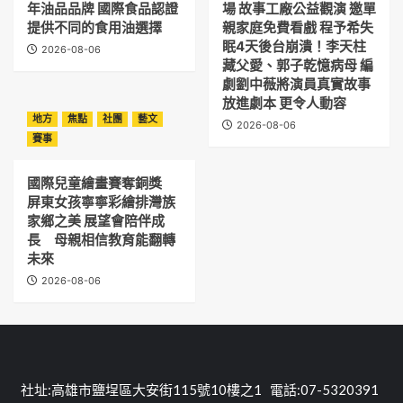
年油品品牌 國際食品認證
場 故事工廠公益觀演 邀單
提供不同的食用油選擇
親家庭免費看戲 程予希失
眠4天後台崩潰！李天柱
2026-08-06
藏父愛、郭子乾憶病母 編
劇劉中薇將演員真實故事
放進劇本 更令人動容
地方
焦點
社團
藝文
2026-08-06
賽事
國際兒童繪畫賽奪銅獎
屏東女孩寧寧彩繪排灣族
家鄉之美 展望會陪伴成
長 母親相信教育能翻轉
未來
2026-08-06
社址:高雄市鹽埕區大安街115號10樓之1 電話:07-5320391