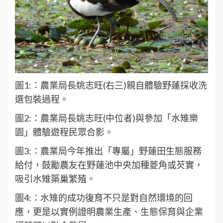
圖1:：農業局長姚志旺(右三)親自體驗野蓮採收洗
選包裝過程。
圖2:：農業局長姚志旺(中位者)與參加「水雉樂
園」體驗遊程民眾合影。
圖3:：農業局今年推出「專屬」野蓮田生態服務
給付，鼓勵農友在野蓮池中央加種菱角或芡實，
吸引水雉築巢繁殖。
圖4:：水雉的成功復育不只是對自然環境的回
應，更是以實例證明農業生產、生態保育與企業