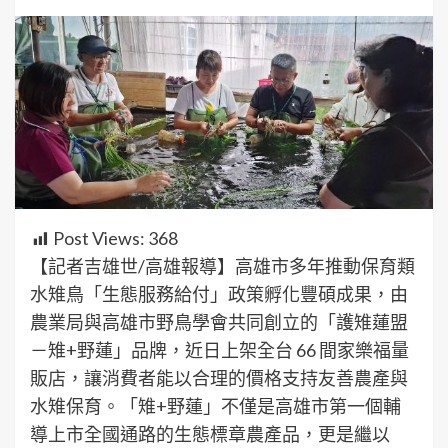
Post Views:
368
【記者吉雄世/高雄報導】高雄市多年推動保育類
水雉鳥「生態服務給付」政策孵化豐碩成果，由
農業局與高雄市野鳥學會共同創立的「護雉蓮盟
－雉+野蓮」品牌，近日上架全台 66 間家樂福量
販店，讓消費者能以合理的價格支持友善農產與
水雉保育。「雉+野蓮」不僅是高雄市第一個輔
導上市全國通路的生態標章農產品，更是繼以