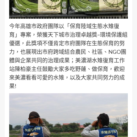
今年高雄市政府團隊以「保育陸域生態水雉復
育」專案，榮獲天下城市治理卓越獎–環境保護組
優選，此獎項不僅肯定市府團隊在生態保育的努
力，也展現出市府跨域結合農民、社區、NGO團
體與企業共同的治理成果；美濃湖水雉復育工作
站陳柏豪主任鼓勵大家多吃野蓮、做保育，歡迎
來美濃看看可愛的水雉，以及大家共同努力的成
果!