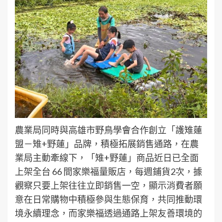
農業局同時與高雄市野鳥學會合作創立「護雉蓮
盟－雉+野蓮」品牌，積極拓展銷售通路，在農
業局主動牽線下，「雉+野蓮」商品近日已全面
上架全台 66 間家樂福量販店，每週鋪貨2次，據
觀察只要上架往往立即銷售一空，顯示消費者願
意在日常購物中積極參與生態保育，共同推動環
境永續理念，而家樂福透過通路上架友善環境的