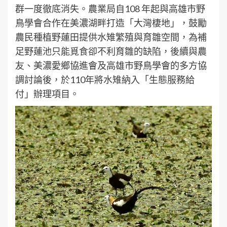
群一度徹底消失。農業局自108 年起與高雄市野
鳥學會合作在美濃湖畔打造「大灣棲地」，鼓勵
農民種植野蓮田提供水雉繁殖與育雛空間，為補
足野蓮池只能覓食卻不利育雛的缺陷，後續與農
友、美濃愛鄉協進會及高雄市野鳥學會的多方協
調討論後，於110年將水雉納入「生態服務給
付」辦理項目。