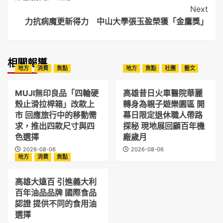
Next
力抗病魔更新得力 中山大學張玉盈榮獲「金鷹獎」
相關報導
地方
消費
焦點
地方
焦點
社團
藝文
MUJI無印良品「四輪硬
高雄昔日火車醫院華麗
殼止滑拉桿箱」改款上
轉身為親子遊樂園區 開
市 回應旅行中的移動需
幕日限定退休職人帶路
求，推出四款尺寸與四
探秘 現地展回顧百年機
色選擇
廠歲月
2026-08-06
2026-08-06
地方
消費
焦點
高雄大遠百 引進義大利
百年油品品牌 國際食品
認證 提供不同的食用油
選擇