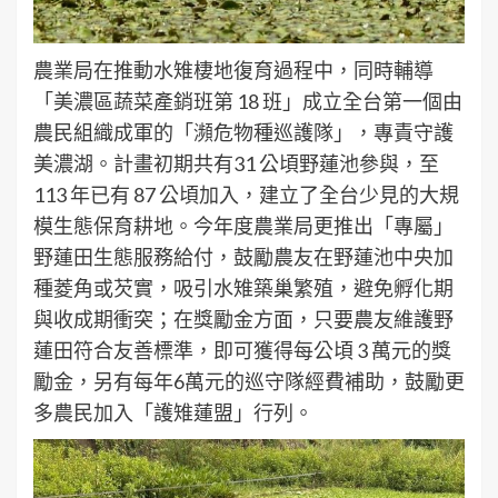
農業局在推動水雉棲地復育過程中，同時輔導
「美濃區蔬菜產銷班第 18 班」成立全台第一個由
農民組織成軍的「瀕危物種巡護隊」，專責守護
美濃湖。計畫初期共有31 公頃野蓮池參與，至
113 年已有 87 公頃加入，建立了全台少見的大規
模生態保育耕地。今年度農業局更推出「專屬」
野蓮田生態服務給付，鼓勵農友在野蓮池中央加
種菱角或芡實，吸引水雉築巢繁殖，避免孵化期
與收成期衝突；在獎勵金方面，只要農友維護野
蓮田符合友善標準，即可獲得每公頃 3 萬元的獎
勵金，另有每年6萬元的巡守隊經費補助，鼓勵更
多農民加入「護雉蓮盟」行列。