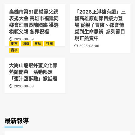
高雄市第51屆模範父親
「2026正港雄有戲」三
表揚大會 高雄市福建同
檔高雄原創節目接力登
鄉會理事長陳國鑫 獲選
場 從親子冒險、都會情
模範父親 各界祝福
感到生命思辨 系列節目
現正熱賣中
2026-08-09
地方
消費
焦點
社團
2026-08-09
賽事
大崗山龍眼蜂蜜文化節
熱鬧開幕 活動限定
「蜜汁鹽酥雞」掀話題
2026-08-08
最新報導