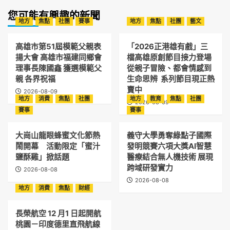
您可能有興趣的新聞
地方
焦點
社團
賽事
地方
焦點
社團
藝文
高雄市第51屆模範父親表
「2026正港雄有戲」三
揚大會 高雄市福建同鄉會
檔高雄原創節目接力登場
理事長陳國鑫 獲選模範父
從親子冒險、都會情感到
親 各界祝福
生命思辨 系列節目現正熱
賣中
2026-08-09
地方
消費
焦點
社團
地方
教育
焦點
社團
2026-08-09
賽事
賽事
大崗山龍眼蜂蜜文化節熱
義守大學勇奪綠點子國際
鬧開幕 活動限定「蜜汁
發明競賽六項大獎AI智慧
鹽酥雞」掀話題
醫療結合無人機技術 展現
跨域研發實力
2026-08-08
2026-08-08
地方
消費
焦點
財經
長榮航空 12 月1 日起開航
桃園－印度德里直飛航線