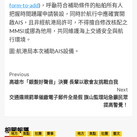
form-to-add
)，呼籲符合補助條件的船舶所有人
把握時間踴躍申請裝設，同時於航行中應確實開
啟AIS，且非經航港局許可，不得擅自修改核配之
MMSI或挪為他用，共同維護海上交通安全與航
行環境。
圖:航港局本次補助AIS設備。
Post
Previous
高雄市「銀髮好聲音」決賽 長輩以歌會友挑戰自我
Navigation
Next
交通違規罰單催繳電子郵件全是假 旗山監理站急籲民眾
提高警覺！
相關報導
地方
焦點
社團
賽事
地方
焦點
社團
藝文