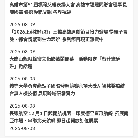
高雄市第51屆模範父親表揚大會 高雄市福建同鄉會理事長
陳國鑫 獲選模範父親 各界祝福
2026-08-09
「2026正港雄有戲」三檔高雄原創節目接力登場 從親子冒
險、都會情感到生命思辨 系列節目現正熱賣中
2026-08-09
大崗山龍眼蜂蜜文化節熱鬧開幕 活動限定「蜜汁鹽酥
雞」掀話題
2026-08-08
義守大學勇奪綠點子國際發明競賽六項大獎AI智慧醫療結
合無人機技術 展現跨域研發實力
2026-08-08
長榮航空 12 月1 日起開航桃園－印度德里直飛航線 拓展南
亞市場、串聯北美航網 即日起開放訂位購票
2026-08-08