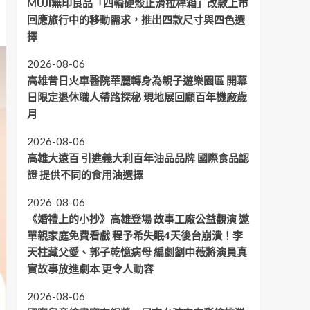
MUJI無印良品「四輪硬殼止滑拉桿箱」改款上市
回應旅行中的移動需求，推出四款尺寸與四色選
擇
2026-08-06
高雄昔日火車醫院華麗轉身為親子遊樂園區 開幕
日限定退休職人帶路探秘 現地展回顧百年機廠歲
月
2026-08-06
高雄大遠百 引進義大利百年油品品牌 國際食品認
證 提供不同的食用油選擇
2026-08-06
《婚禮上的小抄》高雄登場 故事工廠公益觀演 邀
單親家庭免費看戲 程予希失眠4天後台崩潰！李
天柱藏父愛、郭子乾憶病母 編劇劉中薇將演員真
實故事放進劇本 更令人動容
2026-08-06