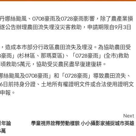
娜絲颱風、0708豪雨及0728豪雨影響，除了農產業損
遂公告辦理農田流失埋沒災害救助，申請期限自9月3日
，造成本市部分行政區農田流失及埋沒。為協助農田受
豪雨」(杉林區、那瑪夏區)、「0728豪雨」(全市)救助
公頃救助5萬元，協助受災農民盡早復建復耕。
絲颱風及0708豪雨」和「0728豪雨」導致農田流失、
月16日前持身分證、土地所有權證明文件或合法使用證明文
申報。
Next
青年論
學童視界詮釋勞動樣貌 小小攝影家捕捉城市英雄
5萬