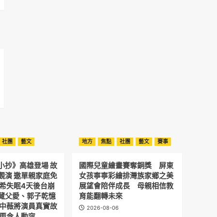
社團
藝文
地方
焦點
社團
藝文
賽事
小抄》高雄登場 故
國際兒童繪畫賽奪銅獎 屏東
觀演 邀單親家庭免
女孩寧寧彩繪排灣族家鄉之美
予希失眠4天後台崩
展望會陪伴成長 母親相信教
藏父愛、郭子乾憶
育能翻轉未來
劉中薇將演員真實故
2026-08-06
 更令人動容