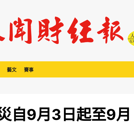
藝文
賽事
災自9月3日起至9月