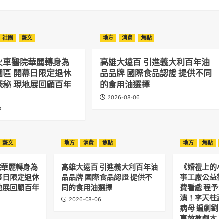
社團
藝文
地方
消費
焦點
火車醫院華麗轉身為
高雄大遠百 引進義大利百年油
園區 開幕日限定退休
品品牌 國際食品認證 提供不同
探秘 現地展回顧百年
的食用油選擇
2026-08-06
6
藝文
地方
消費
焦點
地方
焦點
院華麗轉身為
高雄大遠百 引進義大利百年油
《婚禮上的
幕日限定退休
品品牌 國際食品認證 提供不
事工廠公益
地展回顧百年
同的食用油選擇
費看戲 程
潰！李天柱
2026-08-06
病母 編劇
事放進劇本