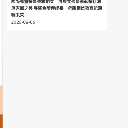
國際兒童繪畫賽奪銅獎 屏東女孩寧寧彩繪排灣
族家鄉之美 展望會陪伴成長 母親相信教育能翻
轉未來
2026-08-06