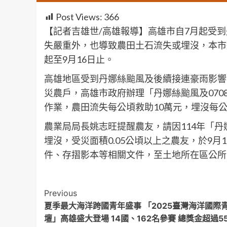
Post Views:
366
【記者吉雄世/高雄報導】高雄市自7月起受到丹
失嚴重外，也導致農田土石流失或埋沒，本市
起至9月16日止。
高雄地區受到丹娜絲颱風及後續接連豪雨影響
災農戶，高雄市政府辦理「丹娜絲颱風及0708
作業，農田流失每公頃救助10萬元，埋沒每
農業局局長姚志旺提醒農友，請因114年「丹娜
埋沒，受災面積0.05公頃以上之農友，於9
件、存摺影本等相關文件，至土地所在區公所
Post
Previous
夏季最大海洋跨國青年盛事 「2025臺灣海洋國際
Navigation
壇」高雄盛大登場 14國、162名參賽 總獎金超過5