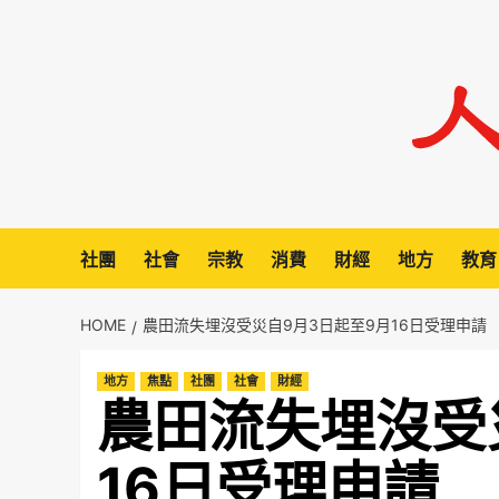
Skip
to
content
社團
社會
宗教
消費
財經
地方
教育
HOME
農田流失埋沒受災自9月3日起至9月16日受理申請
地方
焦點
社團
社會
財經
農田流失埋沒受
16日受理申請