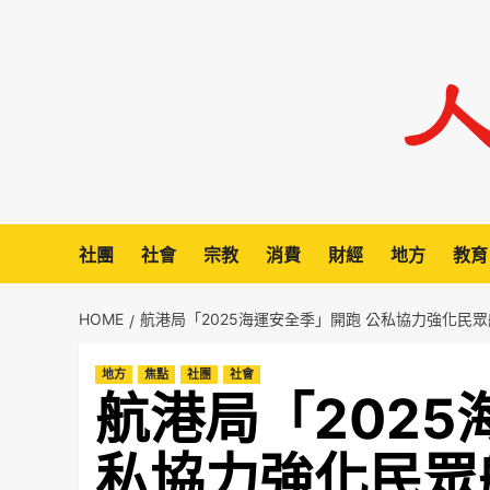
Skip
to
content
社團
社會
宗教
消費
財經
地方
教育
HOME
航港局「2025海運安全季」開跑 公私協力強化民
地方
焦點
社團
社會
航港局「2025
私協力強化民眾