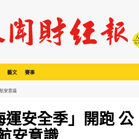
藝文
賽事
眾航安意識
海運安全季」開跑 公
航安意識