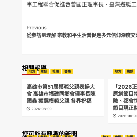
事工程聯合促進會曾國正理事長、臺灣遊艇工
Post
Previous
從參訪到理解 宗教和平生活營促進多元信仰深度交
Navigation
相關報導
地方
焦點
社團
賽事
地方
焦點
高雄市第51屆模範父親表揚大
「2026
會 高雄市福建同鄉會理事長陳
原創節目
國鑫 獲選模範父親 各界祝福
險、都會
節目現正
2026-08-09
2026-08-0
您可能有興趣的新聞