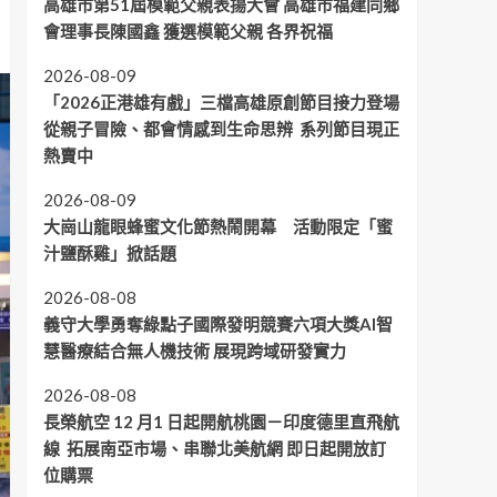
高雄市第51屆模範父親表揚大會 高雄市福建同鄉
會理事長陳國鑫 獲選模範父親 各界祝福
2026-08-09
「2026正港雄有戲」三檔高雄原創節目接力登場
從親子冒險、都會情感到生命思辨 系列節目現正
熱賣中
2026-08-09
大崗山龍眼蜂蜜文化節熱鬧開幕 活動限定「蜜
汁鹽酥雞」掀話題
2026-08-08
義守大學勇奪綠點子國際發明競賽六項大獎AI智
慧醫療結合無人機技術 展現跨域研發實力
2026-08-08
長榮航空 12 月1 日起開航桃園－印度德里直飛航
線 拓展南亞市場、串聯北美航網 即日起開放訂
位購票