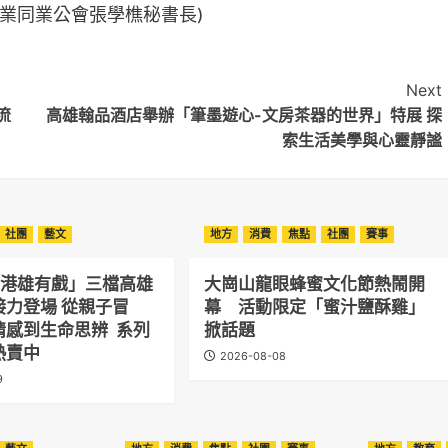
業同業公會張學樵秘書長)
Next
流
高雄翰品酒店舉辦「筆墨遊心-文房茶器的世界」特展 探
索生活美學與心靈靜謐
社團
藝文
地方
消費
焦點
社團
賽事
正港雄有戲」三檔高雄
大崗山龍眼蜂蜜文化節熱鬧開
接力登場 從親子冒
幕 活動限定「蜜汁鹽酥雞」
情感到生命思辨 系列
掀話題
熱賣中
2026-08-08
9