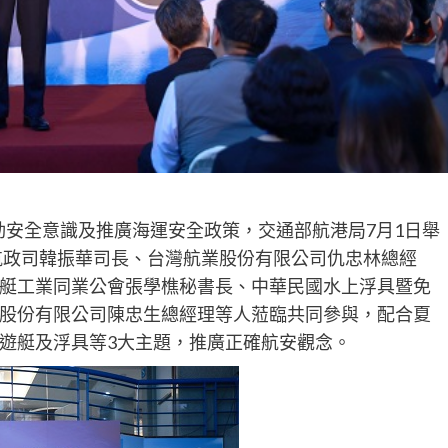
動安全意識及推廣海運安全政策，交通部航港局7月1日舉
部航政司韓振華司長、台灣航業股份有限公司仇忠林總經
艇工業同業公會張學樵秘書長、中華民國水上浮具暨免
股份有限公司陳忠生總經理等人蒞臨共同參與，配合夏
遊艇及浮具等3大主題，推廣正確航安觀念。