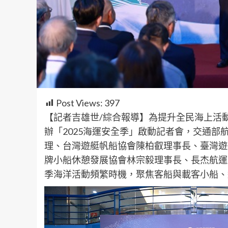
Post Views:
397
【記者吉雄世/綜合報導】為提升全民海上活
辦「2025海運安全季」啟動記者會，交通
理、台灣遊艇帆船協會陳柏叡理事長、臺灣遊
牌小船休憩發展協會林宗毅理事長、長杰航運
季海洋活動頻繁時機，聚焦客船與載客小船、