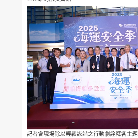
記者會現場除以輕鬆詼諧之行動劇詮釋各主題