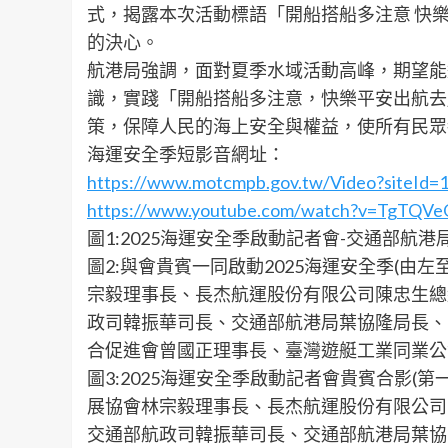
式，揭露本次活動標語「開船搭船多注意 快
的決心。
航港局強調，面對夏季水域活動高峰，期望能
識，實踐「開船搭船多注意，快樂平安出航去
策，保障人民的海上安全與權益，使所有民眾
海運安全季短影音網址：
https://www.motcmpb.gov.tw/Video?siteId
https://www.youtube.com/watch?v=TgTQV
圖1:2025海運安全季啟動記者會-交通部航
圖2:與會貴賓一同啟動2025海運安全季(
宗毅理事長、長杰航運股份有限公司陳忠生總
政司韓振華司長、交通部航港局葉協隆局長、
合促進會曾國正理事長、臺灣遊艇工業同業公
圖3:2025海運安全季啟動記者會貴賓合影
展協會林宗毅理事長、長杰航運股份有限公司
交通部航政司韓振華司長、交通部航港局葉協