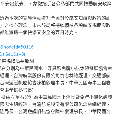
樂平安出航去」，象徵攜手各公私部門共同推動航安政策
透過本次的宣導活動提升全民對於航安知識與政策的認
」之核心理念；未來該局將持續精進各項航安規範與政
都能渡過一個快樂又安全的夏日時光。
=1&nodeId=50116
eOaGeU&t=3s
港局葉協隆局長致詞
由左至右分別為中華民國水上浮具暨免牌小船休憩發展協會林
經理、台灣航業股份有限公司仇忠林總經理、交通部航
台灣遊艇帆船協會陳柏叡理事長、中華民國海事工程聯
會張學樵秘書長)
(第一排由左至右分別為中華民國水上浮具暨免牌小船休憩發
陳忠生總經理、台灣航業股份有限公司仇忠林總經理、
隆局長、台灣遊艇帆船協會陳柏叡理事長、中華民國海