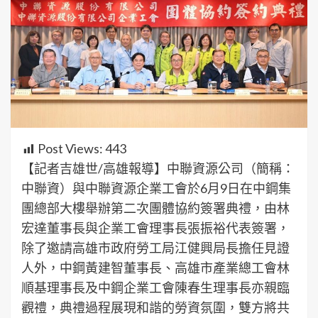
Post Views:
443
【記者吉雄世/高雄報導】中聯資源公司（簡稱：
中聯資）與中聯資源企業工會於6月9日在中鋼集
團總部大樓舉辦第二次團體協約簽署典禮，由林
宏達董事長與企業工會理事長張振裕代表簽署，
除了邀請高雄市政府勞工局江健興局長擔任見證
人外，中鋼黃建智董事長、高雄市產業總工會林
順基理事長及中鋼企業工會陳春生理事長亦親臨
觀禮，典禮過程展現和諧的勞資氛圍，雙方將共