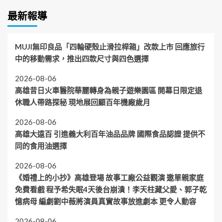
最新報導
MUJI無印良品「四輪硬殼止滑拉桿箱」改款上市 回應旅行
中的移動需求，推出四款尺寸與四色選擇
2026-08-06
高雄昔日火車醫院華麗轉身為親子遊樂園區 開幕日限定退
休職人帶路探秘 現地展回顧百年機廠歲月
2026-08-06
高雄大遠百 引進義大利百年油品品牌 國際食品認證 提供不
同的食用油選擇
2026-08-06
《婚禮上的小抄》高雄登場 故事工廠公益觀演 邀單親家庭
免費看戲 程予希失眠4天後台崩潰！李天柱藏父愛、郭子乾
憶病母 編劇劉中薇將演員真實故事放進劇本 更令人動容
2026-08-06