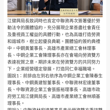
江健興局長致詞時也肯定中聯資再次簽署優於勞
動法令的團體協約，充分展現企業善盡社會責任
及重視員工權益的具體行動，也為高雄打造勞資
和諧城市，樹立起優良典範。團體協約簽約典禮
中，中鋼黃董事長、高雄市產業總工會林理事
長、中鋼企業工會陳理事長亦在會場向勞資雙方
表達祝賀之意，期許未來在勞資雙方的共同努力
下，企業經營穩定發展，打造同仁幸福職場。
圖說1：前排由左到右依序為中鋼企業工會陳春生
理事長、中鋼黃建智董事長、中聯資林宏達董事
長、中聯資源企業工會張振裕理事長、高雄市政
府勞工局江健興局長、高雄市產業總工會林順基
理事長。
圖說2：中聯資林宏達董事長表示勞資雙方秉持雙