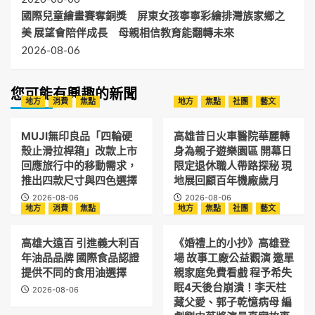
國際兒童繪畫賽奪銅獎 屏東女孩寧寧彩繪排灣族家鄉之
美 展望會陪伴成長 母親相信教育能翻轉未來
2026-08-06
您可能有興趣的新聞
地方
消費
焦點
地方
焦點
社團
藝文
MUJI無印良品「四輪硬
高雄昔日火車醫院華麗轉
殼止滑拉桿箱」改款上市
身為親子遊樂園區 開幕日
回應旅行中的移動需求，
限定退休職人帶路探秘 現
推出四款尺寸與四色選擇
地展回顧百年機廠歲月
2026-08-06
2026-08-06
地方
消費
焦點
地方
焦點
社團
藝文
高雄大遠百 引進義大利百
《婚禮上的小抄》高雄登
年油品品牌 國際食品認證
場 故事工廠公益觀演 邀單
提供不同的食用油選擇
親家庭免費看戲 程予希失
眠4天後台崩潰！李天柱
2026-08-06
藏父愛、郭子乾憶病母 編