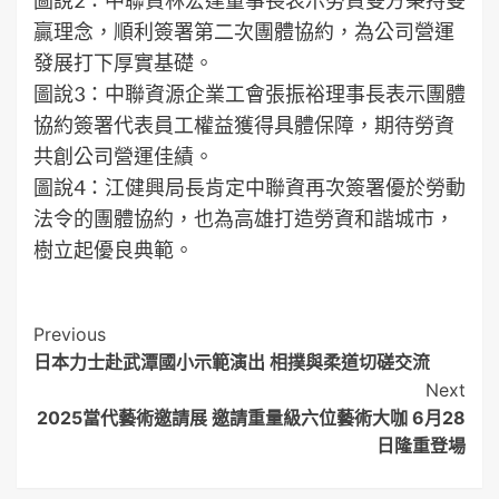
贏理念，順利簽署第二次團體協約，為公司營運
發展打下厚實基礎。
圖說3：中聯資源企業工會張振裕理事長表示團體
協約簽署代表員工權益獲得具體保障，期待勞資
共創公司營運佳績。
圖說4：江健興局長肯定中聯資再次簽署優於勞動
法令的團體協約，也為高雄打造勞資和諧城市，
樹立起優良典範。
Post
Previous
日本力士赴武潭國小示範演出 相撲與柔道切磋交流
Navigation
Next
2025當代藝術邀請展 邀請重量級六位藝術大咖 6月28
日隆重登場