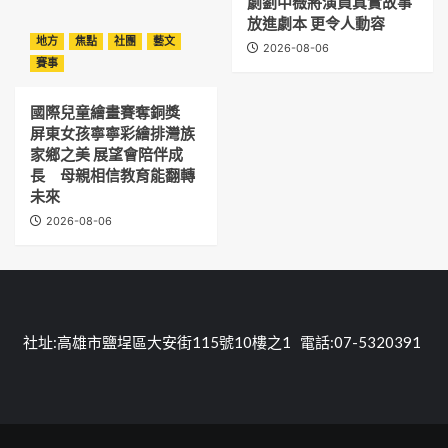
劇劉中薇將演員真實故事
放進劇本 更令人動容
地方
焦點
社團
藝文
2026-08-06
賽事
國際兒童繪畫賽奪銅獎
屏東女孩寧寧彩繪排灣族
家鄉之美 展望會陪伴成
長 母親相信教育能翻轉
未來
2026-08-06
社址:高雄市鹽埕區大安街115號10樓之1 電話:07-5320391