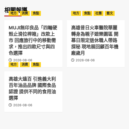
相關報導
地方
消費
焦點
地方
焦點
社團
藝文
MUJI無印良品「四輪硬
高雄昔日火車醫院華麗
殼止滑拉桿箱」改款上
轉身為親子遊樂園區 開
市 回應旅行中的移動需
幕日限定退休職人帶路
求，推出四款尺寸與四
探秘 現地展回顧百年機
色選擇
廠歲月
2026-08-06
2026-08-06
地方
消費
焦點
高雄大遠百 引進義大利
百年油品品牌 國際食品
認證 提供不同的食用油
選擇
2026-08-06