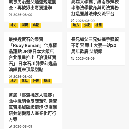
戒毒男沿途交通違規遭攔
高雄大學攜手越南姊妹校
查，再被揪出毒駕送辦
串聯法學教育與司法實務
打造臺越法律交流平台
2026-08-09
2026-08-09
地方
消費
焦點
地方
焦點
社團
最接近寶石的果實
長兄如父三兄妹攜手照顧
「Ruby Roman」化身精
不離棄 華山大寮一站20
品甜點 JR東日本大飯店
周年歡慶 父親節
台北限量推出「浪漫紅寶
2026-08-09
石」 日本石川縣夢幻逸品
演繹夏末頂級甜點
2026-08-09
地方
焦點
社團
財經
首屆「臺灣機器人競賽」
北中說明會反應熱烈 建置
真實場域驗證環境 促產學
研共創機器人產業化可行
方案
2026-08-09