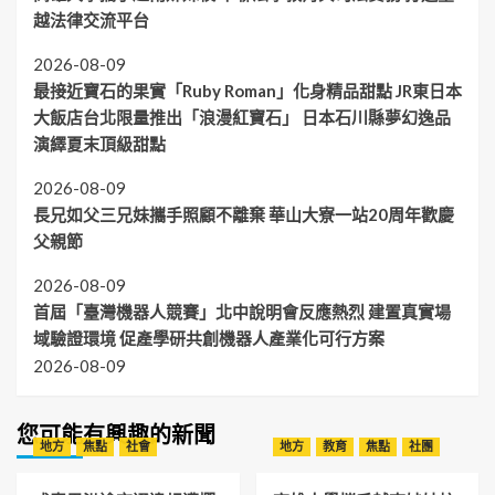
越法律交流平台
2026-08-09
最接近寶石的果實「Ruby Roman」化身精品甜點 JR東日本
大飯店台北限量推出「浪漫紅寶石」 日本石川縣夢幻逸品
演繹夏末頂級甜點
2026-08-09
長兄如父三兄妹攜手照顧不離棄 華山大寮一站20周年歡慶
父親節
2026-08-09
首屆「臺灣機器人競賽」北中說明會反應熱烈 建置真實場
域驗證環境 促產學研共創機器人產業化可行方案
2026-08-09
您可能有興趣的新聞
地方
焦點
社會
地方
教育
焦點
社團