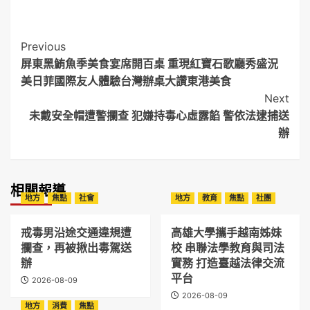
Post
Previous
屏東黑鮪魚季美食宴席開百桌 重現紅寶石歌廳秀盛況
Navigation
美日菲國際友人體驗台灣辦桌大讚東港美食
Next
未戴安全帽遭警攔查 犯嫌持毒心虛露餡 警依法逮捕送
辦
相關報導
地方
焦點
社會
地方
教育
焦點
社團
戒毒男沿途交通違規遭
高雄大學攜手越南姊妹
攔查，再被揪出毒駕送
校 串聯法學教育與司法
辦
實務 打造臺越法律交流
平台
2026-08-09
2026-08-09
地方
消費
焦點