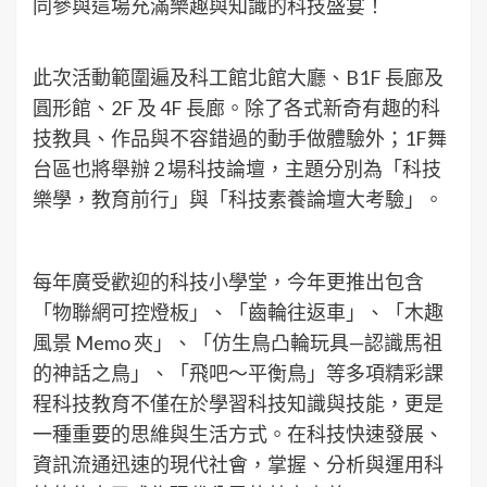
同參與這場充滿樂趣與知識的科技盛宴！
此次活動範圍遍及科工館北館大廳、B1F 長廊及
圓形館、2F 及 4F 長廊。除了各式新奇有趣的科
技教具、作品與不容錯過的動手做體驗外；1F舞
台區也將舉辦 2 場科技論壇，主題分別為「科技
樂學，教育前行」與「科技素養論壇大考驗」。
每年廣受歡迎的科技小學堂，今年更推出包含
「物聯網可控燈板」、「齒輪往返車」、「木趣
風景 Memo 夾」、「仿生鳥凸輪玩具—認識馬祖
的神話之鳥」、「飛吧～平衡鳥」等多項精彩課
程科技教育不僅在於學習科技知識與技能，更是
一種重要的思維與生活方式。在科技快速發展、
資訊流通迅速的現代社會，掌握、分析與運用科