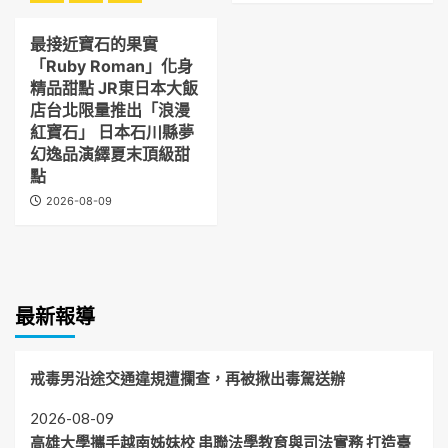
最接近寶石的果實
「Ruby Roman」化身
精品甜點 JR東日本大飯
店台北限量推出「浪漫
紅寶石」 日本石川縣夢
幻逸品演繹夏末頂級甜
點
2026-08-09
最新報導
戒毒男沿途交通違規遭攔查，再被揪出毒駕送辦
2026-08-09
高雄大學攜手越南姊妹校 串聯法學教育與司法實務 打造臺