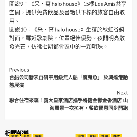
圖說9：《采．寓 halo house》15樓Les Amis共享
空間，提供免費飲品及書籍供下榻的旅客自由取
用。
圖說10：《采．寓 halo house》坐落於秋虹谷斜
對面，鄰近歌劇院，位置絕佳優勢。夜間明亮散
發光芒，彷彿七期都會區中的一顆明珠。
Post
Previous
台船公司發表自研軍用級無人船「魔鬼魚」 於興達港動
Navigation
態展演
Next
聯合住宿來囉！義大皇家酒店攜手將捷金鬱金香酒店 山
海風景一次擁有，餐飲優惠同步開跑
相關報導
地方
消費
焦點
地方
焦點
社團
藝文