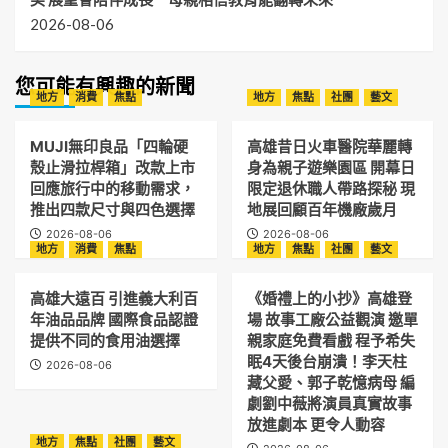
2026-08-06
您可能有興趣的新聞
地方
消費
焦點
地方
焦點
社團
藝文
MUJI無印良品「四輪硬
高雄昔日火車醫院華麗轉
殼止滑拉桿箱」改款上市
身為親子遊樂園區 開幕日
回應旅行中的移動需求，
限定退休職人帶路探秘 現
推出四款尺寸與四色選擇
地展回顧百年機廠歲月
2026-08-06
2026-08-06
地方
消費
焦點
地方
焦點
社團
藝文
高雄大遠百 引進義大利百
《婚禮上的小抄》高雄登
年油品品牌 國際食品認證
場 故事工廠公益觀演 邀單
提供不同的食用油選擇
親家庭免費看戲 程予希失
眠4天後台崩潰！李天柱
2026-08-06
藏父愛、郭子乾憶病母 編
劇劉中薇將演員真實故事
放進劇本 更令人動容
地方
焦點
社團
藝文