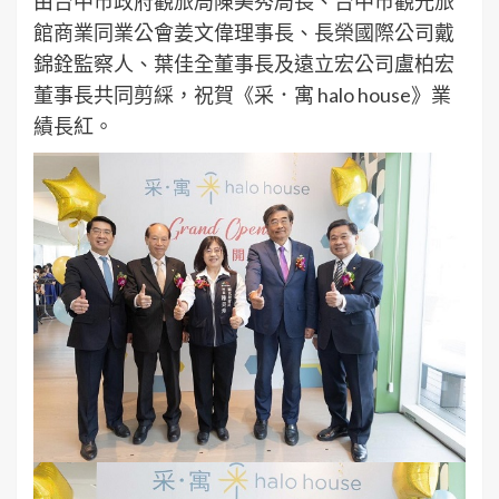
由台中市政府觀旅局陳美秀局長、台中市觀光旅
館商業同業公會姜文偉理事長、長榮國際公司戴
錦銓監察人、葉佳全董事長及遠立宏公司盧柏宏
董事長共同剪綵，祝賀《采．寓 halo house》業
績長紅。