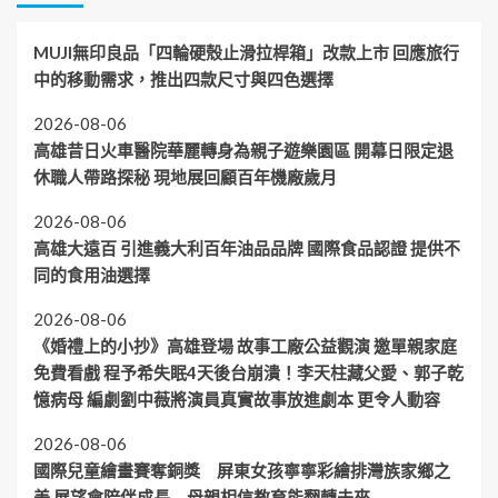
MUJI無印良品「四輪硬殼止滑拉桿箱」改款上市 回應旅行
中的移動需求，推出四款尺寸與四色選擇
2026-08-06
高雄昔日火車醫院華麗轉身為親子遊樂園區 開幕日限定退
休職人帶路探秘 現地展回顧百年機廠歲月
2026-08-06
高雄大遠百 引進義大利百年油品品牌 國際食品認證 提供不
同的食用油選擇
2026-08-06
《婚禮上的小抄》高雄登場 故事工廠公益觀演 邀單親家庭
免費看戲 程予希失眠4天後台崩潰！李天柱藏父愛、郭子乾
憶病母 編劇劉中薇將演員真實故事放進劇本 更令人動容
2026-08-06
國際兒童繪畫賽奪銅獎 屏東女孩寧寧彩繪排灣族家鄉之
美 展望會陪伴成長 母親相信教育能翻轉未來