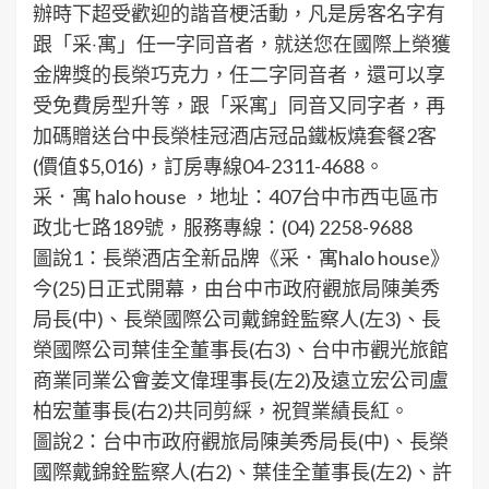
辦時下超受歡迎的諧音梗活動，凡是房客名字有
跟「采‧寓」任一字同音者，就送您在國際上榮獲
金牌獎的長榮巧克力，任二字同音者，還可以享
受免費房型升等，跟「采寓」同音又同字者，再
加碼贈送台中長榮桂冠酒店冠品鐵板燒套餐2客
(價值$5,016)，訂房專線04-2311-4688。
采．寓 halo house ，地址：407台中市西屯區市
政北七路189號，服務專線：(04) 2258-9688
圖說1：長榮酒店全新品牌《采．寓halo house》
今(25)日正式開幕，由台中市政府觀旅局陳美秀
局長(中)、長榮國際公司戴錦銓監察人(左3)、長
榮國際公司葉佳全董事長(右3)、台中市觀光旅館
商業同業公會姜文偉理事長(左2)及遠立宏公司盧
柏宏董事長(右2)共同剪綵，祝賀業績長紅。
圖說2：台中市政府觀旅局陳美秀局長(中)、長榮
國際戴錦銓監察人(右2)、葉佳全董事長(左2)、許