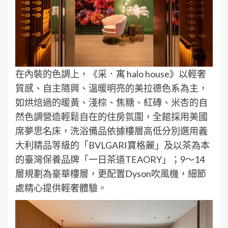
在內裝的色調上，《采．寓 halo house》以輕奢
質感、自主隨興、溫暖明亮的美拉德色系為主，
如烘焙過的暖黃、淺棕、焦糖、紅磚、米杏的自
然色調營造輕鬆自在的住房氛圍，全館採用美國
席夢思名床，洗浴備品依據樓層高低分別選用義
大利精品等級的「BVLGARI寶格麗」及以茶為本
的臺灣保養品牌「一日茶道TEAORY」；9～14
層規劃為豪華樓層，更配置Dyson吹風機，細節
處精心提供輕奢體驗。