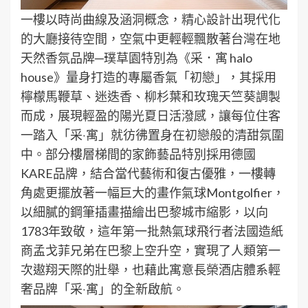
一樓以時尚曲線及涵洞概念，精心設計出現代化
的大廳接待空間，空氣中更輕輕飄散著台灣在地
天然香氛品牌─璞草園特別為《采．寓 halo
house》量身打造的專屬香氣「初戀」，其採用
檸檬馬鞭草、迷迭香、柳杉葉和玫瑰天竺葵調製
而成，展現輕盈的陽光夏日活潑感，讓每位住客
一踏入「采‧寓」就彷彿置身在初戀般的清甜氛圍
中。部分樓層梯間的家飾藝品特別採用德國
KARE品牌，結合當代藝術和復古優雅，一樓轉
角處更擺放著一幅巨大的畫作氣球Montgolfier，
以細膩的鋼筆插畫描繪出巴黎城市縮影，以向
1783年致敬，這年第一批熱氣球飛行者法國造紙
商孟戈菲兄弟在巴黎上空升空，實現了人類第一
次遨翔天際的壯舉，也藉此寓意長榮酒店體系輕
奢品牌「采‧寓」的全新啟航。