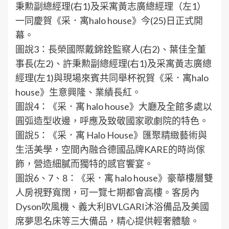
秉勲副總經理(右1)及采寓黃志廣總經理（左1）
一同慶賀《采．寓halo house》今(25)日正式開
幕。
圖說3：長榮國際戴錦銓監察人(右2)、葉佳全董
事長(左2)、許秉勲副總經理(右1)及采寓黃志廣總
經理(左1)與現場來賓共同舉杯祝賀《采．寓halo
house》生意興隆、業績長紅。
圖說4：《采．寓 halo house》大廳及全館多處以
圓弧造型收邊，呼應及致敬國家歌劇院的特色。
圖說5：《采．寓 Halo House》匯聚精緻藝術與
生活美學，空間內融合德國品牌KARE的時尚傢
飾，營造細膩而獨特的感官饗宴。
圖說6、7、8：《采．寓 halo house》豪華樓層雙
人房視野寬闊，可一覽七期都會高樓。客房內
Dyson吹風機、義大利BVLGARI沐浴備品及美國
席夢思名床等三大備品，精心提供輕奢體驗。