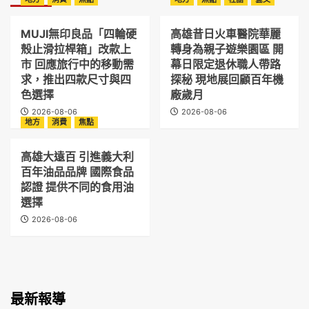
MUJI無印良品「四輪硬
高雄昔日火車醫院華麗
殼止滑拉桿箱」改款上
轉身為親子遊樂園區 開
市 回應旅行中的移動需
幕日限定退休職人帶路
求，推出四款尺寸與四
探秘 現地展回顧百年機
色選擇
廠歲月
2026-08-06
2026-08-06
地方
消費
焦點
高雄大遠百 引進義大利
百年油品品牌 國際食品
認證 提供不同的食用油
選擇
2026-08-06
最新報導