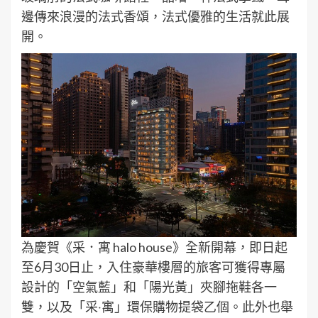
邊傳來浪漫的法式香頌，法式優雅的生活就此展
開。
為慶賀《采．寓 halo house》全新開幕，即日起
至6月30日止，入住豪華樓層的旅客可獲得專屬
設計的「空氣藍」和「陽光黃」夾腳拖鞋各一
雙，以及「采‧寓」環保購物提袋乙個。此外也舉