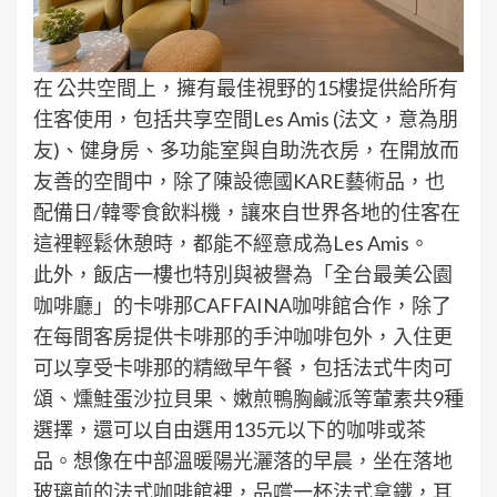
在 公共空間上，擁有最佳視野的15樓提供給所有
住客使用，包括共享空間Les Amis (法文，意為朋
友)、健身房、多功能室與自助洗衣房，在開放而
友善的空間中，除了陳設德國KARE藝術品，也
配備日/韓零食飲料機，讓來自世界各地的住客在
這裡輕鬆休憩時，都能不經意成為Les Amis。
此外，飯店一樓也特別與被譽為「全台最美公園
咖啡廳」的卡啡那CAFFAINA咖啡館合作，除了
在每間客房提供卡啡那的手沖咖啡包外，入住更
可以享受卡啡那的精緻早午餐，包括法式牛肉可
頌、燻鮭蛋沙拉貝果、嫩煎鴨胸鹹派等葷素共9種
選擇，還可以自由選用135元以下的咖啡或茶
品。想像在中部溫暖陽光灑落的早晨，坐在落地
玻璃前的法式咖啡館裡，品嚐一杯法式拿鐵，耳