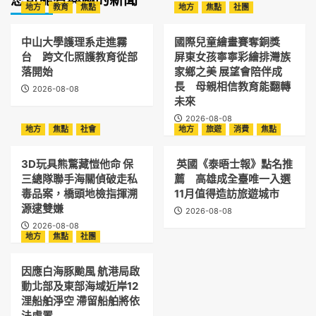
您可能有興趣的新聞
地方
教育
焦點
地方
焦點
社團
中山大學護理系走進霧
國際兒童繪畫賽奪銅獎
台 跨文化照護教育從部
屏東女孩寧寧彩繪排灣族
落開始
家鄉之美 展望會陪伴成
長 母親相信教育能翻轉
2026-08-08
未來
2026-08-08
地方
焦點
社會
地方
旅遊
消費
焦點
3D玩具熊驚藏愷他命 保
英國《泰晤士報》點名推
三總隊聯手海關偵破走私
薦 高雄成全臺唯一入選
毒品案，橋頭地檢指揮溯
11月值得造訪旅遊城市
源逮雙嫌
2026-08-08
2026-08-08
地方
焦點
社團
因應白海豚颱風 航港局啟
動北部及東部海域近岸12
浬船舶淨空 滯留船舶將依
法處置