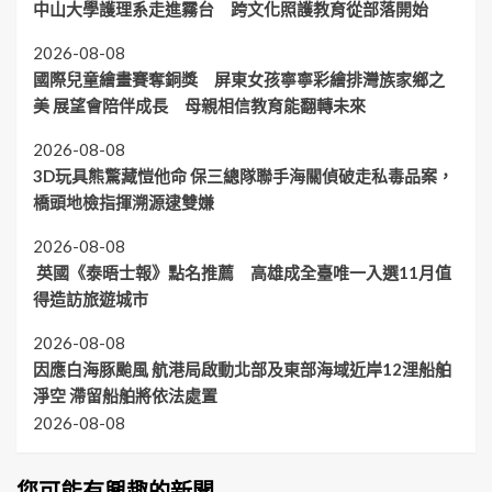
中山大學護理系走進霧台 跨文化照護教育從部落開始
2026-08-08
國際兒童繪畫賽奪銅獎 屏東女孩寧寧彩繪排灣族家鄉之
美 展望會陪伴成長 母親相信教育能翻轉未來
2026-08-08
3D玩具熊驚藏愷他命 保三總隊聯手海關偵破走私毒品案，
橋頭地檢指揮溯源逮雙嫌
2026-08-08
英國《泰晤士報》點名推薦 高雄成全臺唯一入選11月值
得造訪旅遊城市
2026-08-08
因應白海豚颱風 航港局啟動北部及東部海域近岸12浬船舶
淨空 滯留船舶將依法處置
2026-08-08