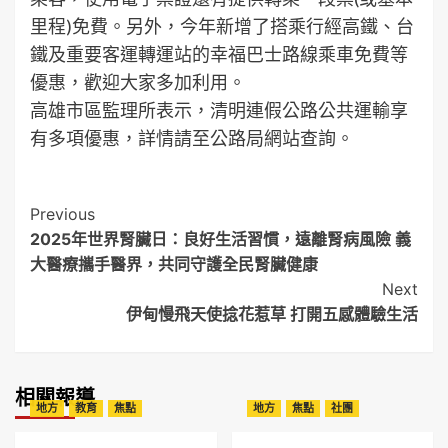
里程)免費。另外，今年新增了搭乘行經高鐵、台
鐵及重要客運轉運站的幸福巴士路線乘車免費等
優惠，歡迎大家多加利用。
高雄市區監理所表示，清明連假公路公共運輸享
有多項優惠，詳情請至公路局網站查詢。
Post
Previous
2025年世界腎臟日：良好生活習慣，遠離腎病風險 義
Navigation
大醫療攜手醫界，共同守護全民腎臟健康
Next
伊甸慢飛天使捻花惹草 打開五感體驗生活
相關報導
地方
教育
焦點
地方
焦點
社團