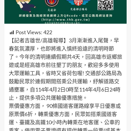
Post Views:
422
【記者吉雄世/高雄報導】3月漸漸進入尾聲，早
春氣氛濃厚，也即將進入慎終追遠的清明時節
了。今年的清明連續假期共4天，回高雄市返鄉旅
遊或是經高雄市前往墾丁的朋友，歡迎多多使用
大眾運輸工具，省時又省荷包喔! 交通部公路局為
鼓勵民眾於連假期間搭乘公共運輸，紓解道路交
通壅塞，自114年4月2日0時至114年4月6日24時
止，提供多項公共運輸優惠措施。
票價優惠方面， 90條國道客運路線享平日優惠或
原票價6折，轉乘優惠方面，民眾如搭乘國道客
運、臺鐵及高鐵10小時內轉乘在地客運、公車的
乘客，使用電子票證還有提供轉乘一段票(或基本