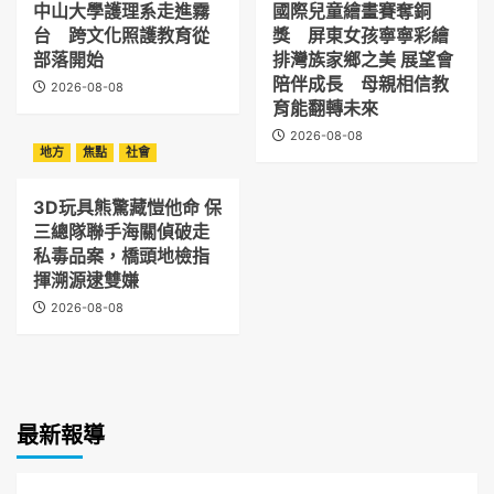
中山大學護理系走進霧
國際兒童繪畫賽奪銅
台 跨文化照護教育從
獎 屏東女孩寧寧彩繪
部落開始
排灣族家鄉之美 展望會
陪伴成長 母親相信教
2026-08-08
育能翻轉未來
2026-08-08
地方
焦點
社會
3D玩具熊驚藏愷他命 保
三總隊聯手海關偵破走
私毒品案，橋頭地檢指
揮溯源逮雙嫌
2026-08-08
最新報導