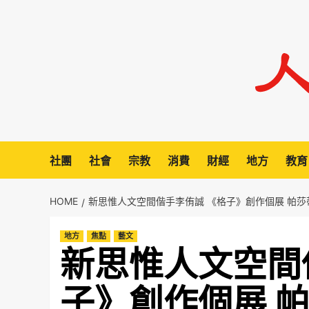
Skip
to
content
社團
社會
宗教
消費
財經
地方
教育
HOME
新思惟人文空間偕手李侑誠 《格子》創作個展 帕莎
地方
焦點
藝文
新思惟人文空間
子》創作個展 