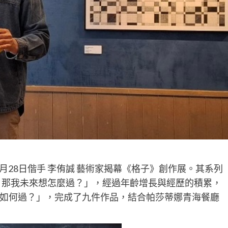
月28日偕手 李侑誠 藝術家揭幕《格子》創作展。其系列
樣，那我未來想怎麼過？」，經過年齡增長與經歷的積累，
如何過？」，完成了九件作品，結合帕莎蒂娜青海餐廳