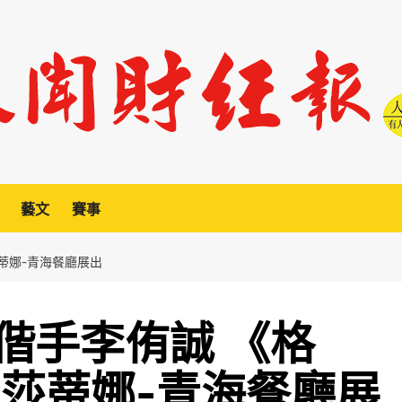
藝文
賽事
蒂娜-青海餐廳展出
偕手李侑誠 《格
帕莎蒂娜-青海餐廳展