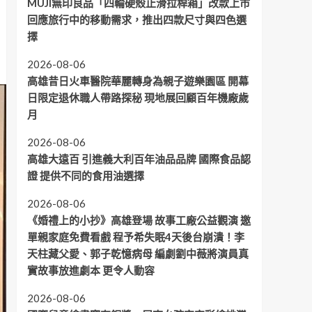
MUJI無印良品「四輪硬殼止滑拉桿箱」改款上市
回應旅行中的移動需求，推出四款尺寸與四色選
擇
2026-08-06
高雄昔日火車醫院華麗轉身為親子遊樂園區 開幕
日限定退休職人帶路探秘 現地展回顧百年機廠歲
月
2026-08-06
高雄大遠百 引進義大利百年油品品牌 國際食品認
證 提供不同的食用油選擇
2026-08-06
《婚禮上的小抄》高雄登場 故事工廠公益觀演 邀
單親家庭免費看戲 程予希失眠4天後台崩潰！李
天柱藏父愛、郭子乾憶病母 編劇劉中薇將演員真
實故事放進劇本 更令人動容
2026-08-06