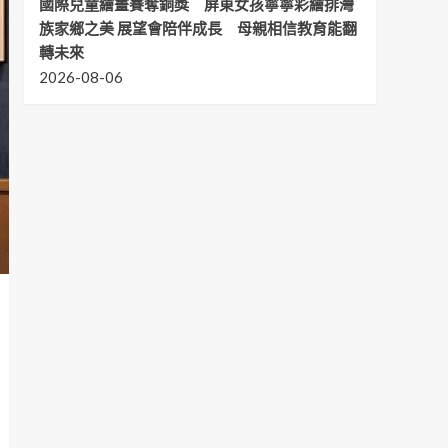
國際兒童繪畫賽奪銅獎 屏東女孩寧寧彩繪排灣
族家鄉之美 展望會陪伴成長 母親相信教育能翻
轉未來
2026-08-06