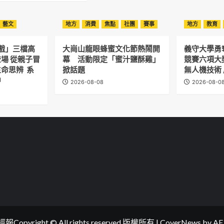
藝文
地方
消費
焦點
社團
賽事
地方
教育
有戲」三檔高
大崗山龍眼蜂蜜文化節熱鬧開
義守大學勇
場 從親子冒
幕 活動限定「蜜汁鹽酥雞」
競賽六項大
命思辨 系
掀話題
無人機技術
中
2026-08-08
2026-08-0
opyright © All rights reserved.版權所有
|
CoverNews
by AF 