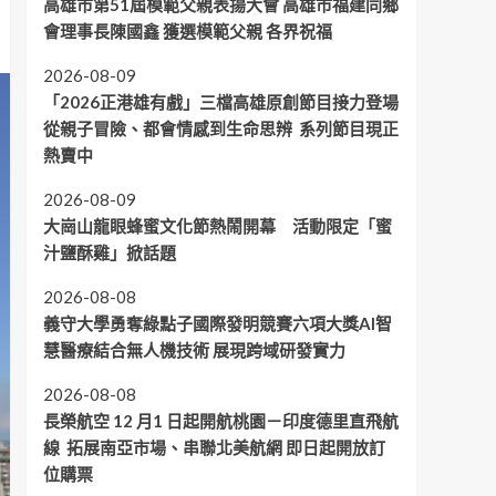
高雄市第51屆模範父親表揚大會 高雄市福建同鄉
會理事長陳國鑫 獲選模範父親 各界祝福
2026-08-09
「2026正港雄有戲」三檔高雄原創節目接力登場
從親子冒險、都會情感到生命思辨 系列節目現正
熱賣中
2026-08-09
大崗山龍眼蜂蜜文化節熱鬧開幕 活動限定「蜜
汁鹽酥雞」掀話題
2026-08-08
義守大學勇奪綠點子國際發明競賽六項大獎AI智
慧醫療結合無人機技術 展現跨域研發實力
2026-08-08
長榮航空 12 月1 日起開航桃園－印度德里直飛航
線 拓展南亞市場、串聯北美航網 即日起開放訂
位購票