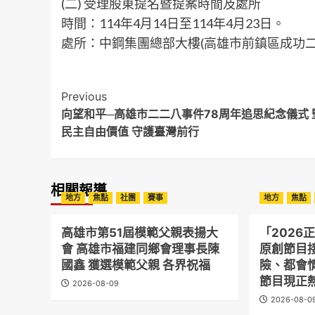
(二) 受理股東提名暨提案時間及處所
時間：114年4月14日至114年4月23日。
處所：中鋼集團總部大樓(高雄市前鎮區成功二
Post
Previous
向望和平─高雄市二二八事件78周年追思紀念儀式 
Navigation
民主自由價值 守護臺灣前行
相關報導
地方
焦點
社團
賽事
地方
焦點
高雄市第51屆模範父親表揚大
「2026
會 高雄市福建同鄉會理事長陳
原創節目
國鑫 獲選模範父親 各界祝福
險、都會
節目現正
2026-08-09
2026-08-0