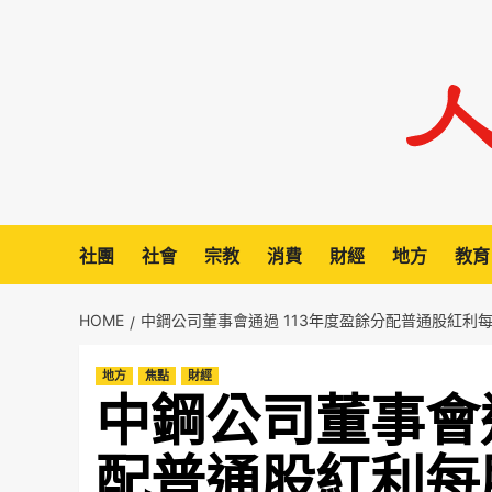
Skip
to
content
社團
社會
宗教
消費
財經
地方
教育
HOME
中鋼公司董事會通過 113年度盈餘分配普通股紅利每
地方
焦點
財經
中鋼公司董事會通
配普通股紅利每股