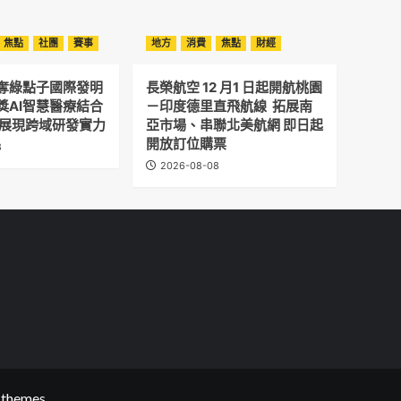
焦點
社團
賽事
地方
消費
焦點
財經
奪綠點子國際發明
長榮航空 12 月1 日起開航桃園
獎AI智慧醫療結合
－印度德里直飛航線 拓展南
 展現跨域研發實力
亞市場、串聯北美航網 即日起
開放訂位購票
8
2026-08-08
themes.