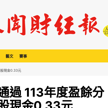
藝文
賽事
股現金0.33元
過 113年度盈餘分
現金0.33元