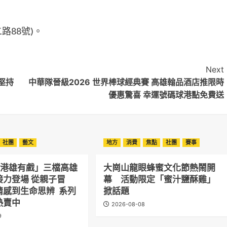
路88號)。
Next
堅持
中華隊晉級2026 世界棒球經典賽 高雄翰品酒店推限時
優惠驚喜 幸運號碼球港點免費送
社團
藝文
地方
消費
焦點
社團
賽事
正港雄有戲」三檔高雄
大崗山龍眼蜂蜜文化節熱鬧開
接力登場 從親子冒
幕 活動限定「蜜汁鹽酥雞」
情感到生命思辨 系列
掀話題
熱賣中
2026-08-08
9