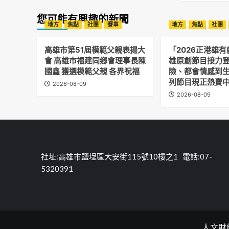
您可能有興趣的新聞
地方
焦點
社團
賽事
地方
焦點
社團
高雄市第51屆模範父親表揚大
「2026正港雄
會 高雄市福建同鄉會理事長陳
雄原創節目接力登
國鑫 獲選模範父親 各界祝福
險、都會情感到生
列節目現正熱賣
2026-08-09
2026-08-09
社址:高雄市鹽埕區大安街115號10樓之1 電話:07-
5320391
人文財經報C