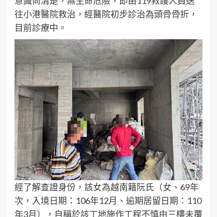
意識尚清楚，無生命危險，即由119救護人員送
往小港醫院救治，經醫院初步診治為頭骨骨折，
目前診療中。
經了解查證身份，該女為越南籍阮氏（女、69年
次，入境日期：106年12月、逾期居留日期：110
年3月），自稱於該工地施作工程不慎由三樓未覆