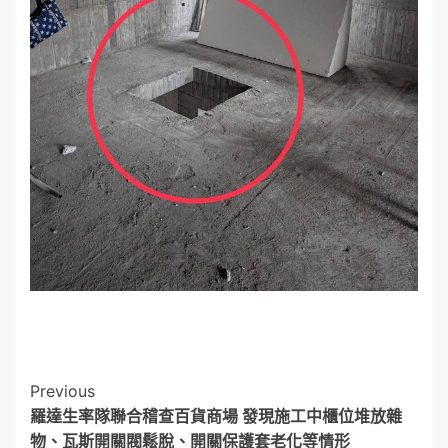
Post
Previous
羅達生率隊聯合稽查百貨商場 發現施工中櫃位堆放雜
Navigation
物、瓦斯開關閥鬆脫、開關保護套老化等情形