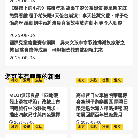
2026-08-06
《婚禮上的小抄》高雄登場 故事工廠公益觀演 邀單親家庭
免費看戲 程予希失眠4天後台崩潰！李天柱藏父愛、郭子乾
憶病母 編劇劉中薇將演員真實故事放進劇本 更令人動容
2026-08-06
國際兒童繪畫賽奪銅獎 屏東女孩寧寧彩繪排灣族家鄉之
美 展望會陪伴成長 母親相信教育能翻轉未來
2026-08-06
您可能有興趣的新聞
地方
消費
焦點
地方
焦點
社團
藝文
MUJI無印良品「四輪硬
高雄昔日火車醫院華麗轉
殼止滑拉桿箱」改款上市
身為親子遊樂園區 開幕日
回應旅行中的移動需求，
限定退休職人帶路探秘 現
推出四款尺寸與四色選擇
地展回顧百年機廠歲月
2026-08-06
2026-08-06
地方
消費
焦點
地方
焦點
社團
藝文