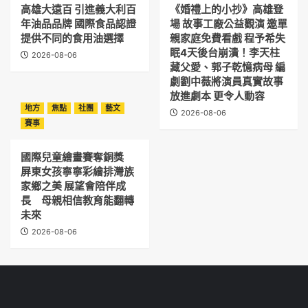
高雄大遠百 引進義大利百
《婚禮上的小抄》高雄登
年油品品牌 國際食品認證
場 故事工廠公益觀演 邀單
提供不同的食用油選擇
親家庭免費看戲 程予希失
眠4天後台崩潰！李天柱
2026-08-06
藏父愛、郭子乾憶病母 編
劇劉中薇將演員真實故事
放進劇本 更令人動容
地方
焦點
社團
藝文
2026-08-06
賽事
國際兒童繪畫賽奪銅獎
屏東女孩寧寧彩繪排灣族
家鄉之美 展望會陪伴成
長 母親相信教育能翻轉
未來
2026-08-06