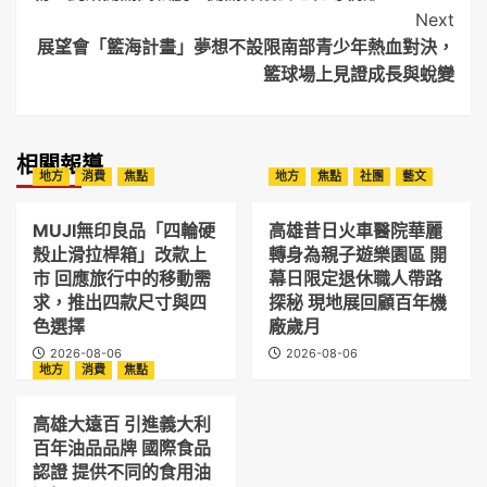
Next
展望會「籃海計畫」夢想不設限南部青少年熱血對決，
籃球場上見證成長與蛻變
相關報導
地方
消費
焦點
地方
焦點
社團
藝文
MUJI無印良品「四輪硬
高雄昔日火車醫院華麗
殼止滑拉桿箱」改款上
轉身為親子遊樂園區 開
市 回應旅行中的移動需
幕日限定退休職人帶路
求，推出四款尺寸與四
探秘 現地展回顧百年機
色選擇
廠歲月
2026-08-06
2026-08-06
地方
消費
焦點
高雄大遠百 引進義大利
百年油品品牌 國際食品
認證 提供不同的食用油