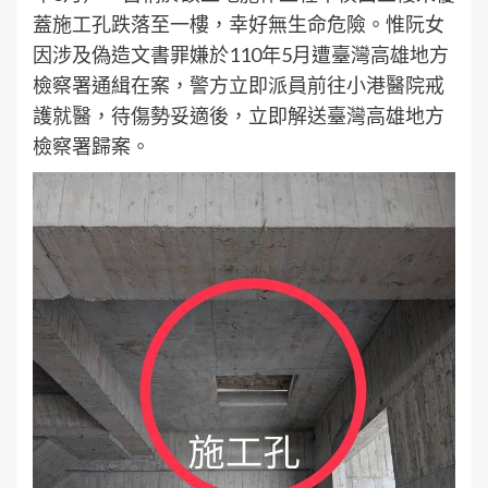
蓋施工孔跌落至一樓，幸好無生命危險。惟阮女
因涉及偽造文書罪嫌於110年5月遭臺灣高雄地方
檢察署通緝在案，警方立即派員前往小港醫院戒
護就醫，待傷勢妥適後，立即解送臺灣高雄地方
檢察署歸案。