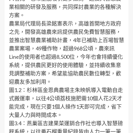
業相關的研發及服務，共同探討農業的各種解決
方案。
農業局代理局長梁銘憲表示，高雄首開地方政府
之先，開發高雄農來訊提供農民免費智慧服務，
並推出智慧農業補助計畫，4年已補助上百場智慧
農業案場，49種作物，超過968公頃，農來訊
Line的使用者也超過8,500位，今年也會持續優化
系統，提供農民更好的使用體驗，並持續收集意
見調整補助方案，希望能協助農民數位轉型，歡
迎農友多加利用。
圖1.2：杉林區金恩典農場主朱映帆導入電動自走
式搬運車，以往4公頃荔枝施肥需10個人花2天才
能完成，現在只要1個人操作1天即可完成，省下
大量人力與時間成本。
圖3.4：燕巢區吉建果菜運銷合作社也導入智慧磅
秤系統，以往番石榴重量紀錄皆由人力一筆一筆