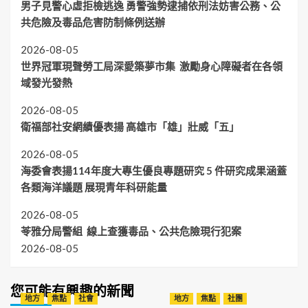
男子見警心虛拒檢逃逸 勇警強勢逮捕依刑法妨害公務、公
共危險及毒品危害防制條例送辦
2026-08-05
世界冠軍現聲勞工局深愛築夢市集 激勵身心障礙者在各領
域發光發熱
2026-08-05
衛福部社安網績優表揚 高雄市「雄」壯威「五」
2026-08-05
海委會表揚114年度大專生優良專題研究 5 件研究成果涵蓋
各類海洋議題 展現青年科研能量
2026-08-05
苓雅分局警組 線上查獲毒品、公共危險現行犯案
2026-08-05
您可能有興趣的新聞
地方
焦點
社會
地方
焦點
社團