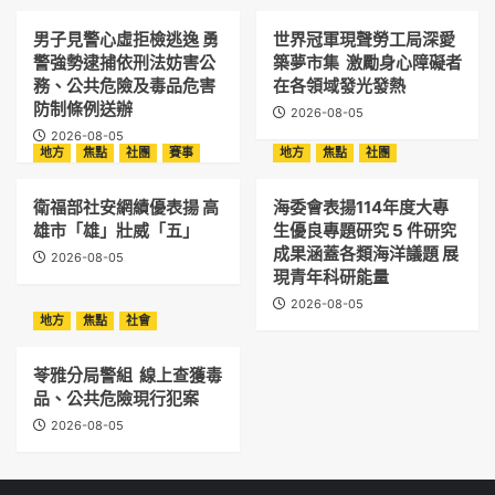
男子見警心虛拒檢逃逸 勇
世界冠軍現聲勞工局深愛
警強勢逮捕依刑法妨害公
築夢市集 激勵身心障礙者
務、公共危險及毒品危害
在各領域發光發熱
防制條例送辦
2026-08-05
2026-08-05
地方
焦點
社團
賽事
地方
焦點
社團
衛福部社安網績優表揚 高
海委會表揚114年度大專
雄市「雄」壯威「五」
生優良專題研究 5 件研究
成果涵蓋各類海洋議題 展
2026-08-05
現青年科研能量
2026-08-05
地方
焦點
社會
苓雅分局警組 線上查獲毒
品、公共危險現行犯案
2026-08-05