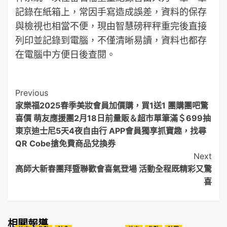
記錄在紙箱上，常因手寫造成誤差，資料的保存
與檢視也相當不便，現由智慧磅秤秤重完後直接
列印並記錄到電腦，不僅清晰易讀，資料也都存
在電腦中方便日後查閱。
Post
Previous
家樂福2025春季美妝會員加價購，買1送1 團購團吧驚
Navigation
喜價 萌友應援團2月18日前量販＆超市單筆滿＄699抽
東京迪士尼5天4夜自由行 APP會員獨享抓寶趣，找尋
QR Cobe搶免費商品兌換券
Next
高師大新春團拜暨聯歡會喜氣登場 活動全程既精彩又驚
喜
相關報導