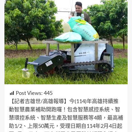
Post Views:
445
【記者吉雄世/高雄報導】今(114)年高雄持續推
動智慧農業補助開跑囉！包含智慧感控系統、智
慧環控系統、智慧生產及智慧服務等4類，最高補
助1/2、上限50萬元，受理日期自114年2月4日起