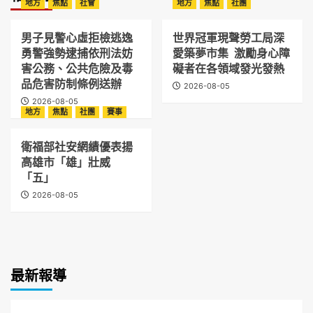
地方
焦點
社會
地方
焦點
社團
男子見警心虛拒檢逃逸
世界冠軍現聲勞工局深
勇警強勢逮捕依刑法妨
愛築夢市集 激勵身心障
害公務、公共危險及毒
礙者在各領域發光發熱
品危害防制條例送辦
2026-08-05
2026-08-05
地方
焦點
社團
賽事
衛福部社安網績優表揚
高雄市「雄」壯威
「五」
2026-08-05
最新報導