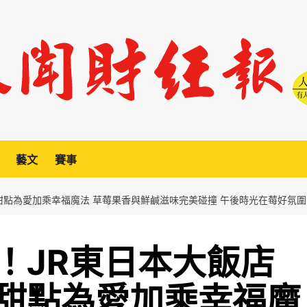
藝文
賽事
甜點為愛加乘幸福魔法 草莓果香與鮮鹹滋味完美碰撞 午後時光在莓好氛
！JR東日本大飯店
甜點為愛加乘幸福魔