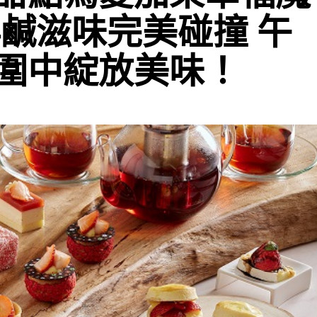
鮮鹹滋味完美碰撞 午
圍中綻放美味！