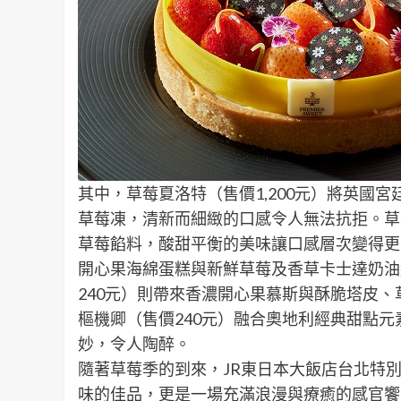
其中，草莓夏洛特（售價1,200元）將英國
草莓凍，清新而細緻的口感令人無法抗拒。草莓
草莓餡料，酸甜平衡的美味讓口感層次變得更
開心果海綿蛋糕與新鮮草莓及香草卡士達奶油
240元）則帶來香濃開心果慕斯與酥脆塔皮
樞機卿（售價240元）融合奧地利經典甜點
妙，令人陶醉。
隨著草莓季的到來，JR東日本大飯店台北特
味的佳品，更是一場充滿浪漫與療癒的感官饗