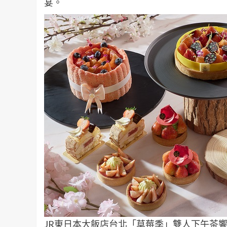
宴。
JR東日本大飯店台北「草莓季」雙人下午茶饗宴