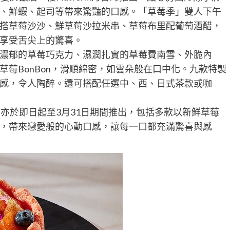
、鮮蝦、起司等帶來驚豔的口感。「草莓季」雙人下午
搭草莓沙沙、鮮草莓沙拉米串、草莓布里配葡萄酒醋，
享受舌尖上的驚喜。
濃郁的草莓巧克力、濕潤扎實的草莓費南雪、外脆內
莓BonBon，滑順綿密，如雲朵般在口中化。九款特製
感，令人陶醉。還可搭配任選中、西、日式茶款或咖
亦於即日起至3月31日期間推出，包括多款以新鮮草莓
，帶來戀愛般的心動口感，讓每一口都充滿驚喜與感