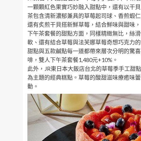
一顆顆紅色果實巧妙融入甜點中，還有以干貝
茶包含清新濃郁兼具的草莓起司球、香煎蝦仁
還有炙煎干貝搭新鮮草莓，結合鮮味與甜味，
下午茶套餐的甜點方面，同樣精緻無比，絲滑
軟、還有結合草莓與法芙娜草莓奇想巧克力的草
甜點與五款鹹點每一道都帶來層次分明的驚喜
啡，雙人下午茶套餐1,480元+10%。
此外，JR東日本大飯店台北的草莓季手工甜點
為主題的經典糕點。草莓的酸甜滋味療癒味蕾
動。