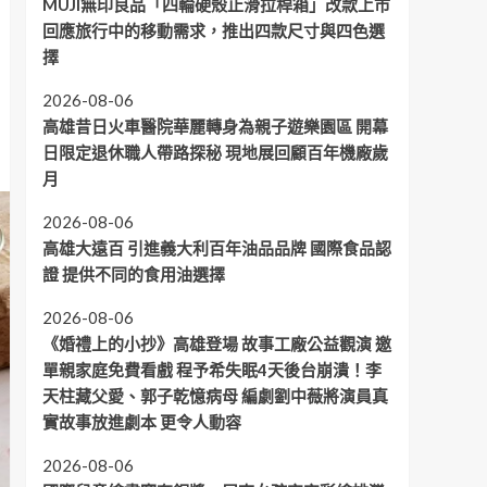
MUJI無印良品「四輪硬殼止滑拉桿箱」改款上市
回應旅行中的移動需求，推出四款尺寸與四色選
擇
2026-08-06
高雄昔日火車醫院華麗轉身為親子遊樂園區 開幕
日限定退休職人帶路探秘 現地展回顧百年機廠歲
月
2026-08-06
高雄大遠百 引進義大利百年油品品牌 國際食品認
證 提供不同的食用油選擇
2026-08-06
《婚禮上的小抄》高雄登場 故事工廠公益觀演 邀
單親家庭免費看戲 程予希失眠4天後台崩潰！李
天柱藏父愛、郭子乾憶病母 編劇劉中薇將演員真
實故事放進劇本 更令人動容
2026-08-06