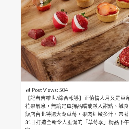
Post Views:
504
【記者吉雄世/綜合報導】正值情人月又是草
花果氣息，無論是單獨品嚐或融入甜點、鹹食
飯店台北特選大湖草莓，果肉細緻多汁，帶著
31日打造全新令人垂涎的「草莓季」精品下