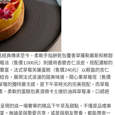
宮廷經典傳承至今，柔軟手指餅乾包覆香草羅勒慕斯和鮮甜
派（售價1,000元）則選用香脆杏仁派皮，搭配濃郁的
豐富。法式草莓芙蓮蛋糕（售價240元）以輕盈的杏仁
結合，展現法式浪漫的甜美味道。開心果草莓塔（售價
、草莓的獨特層次感，是下午茶時光的完美搭配。而草莓
元素，柔軟的蛋糕包裹滑順卡士達奶油與草莓凍，口感絕
別呈現的這一場奢華的精品下午茶及甜點，不僅是品嚐美
宴。無論是與摯愛共享，或是與朋友聚會，都能帶來一