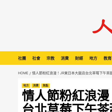
Skip
to
content
社團
社會
宗教
消費
財經
地方
教育
HOME
情人節粉紅浪漫！JR東日本大飯店台北草莓下午茶
地方
消費
焦點
情人節粉紅浪漫
台北草莓下午茶