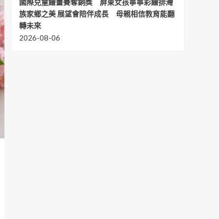
國際兒童繪畫賽奪銅獎 屏東女孩寧寧彩繪排灣
族家鄉之美 展望會陪伴成長 母親相信教育能翻
轉未來
2026-08-06