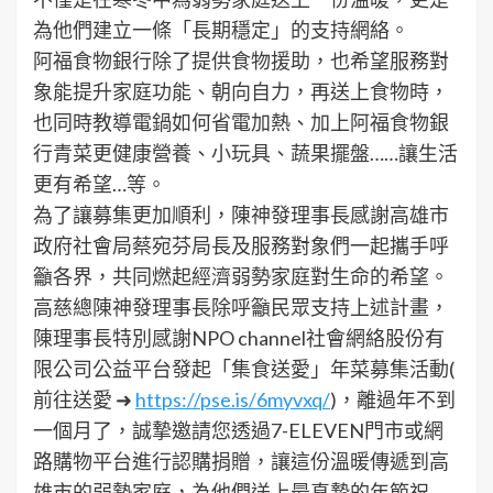
為他們建立一條「長期穩定」的支持網絡。
阿福食物銀行除了提供食物援助，也希望服務對
象能提升家庭功能、朝向自力，再送上食物時，
也同時教導電鍋如何省電加熱、加上阿福食物銀
行青菜更健康營養、小玩具、蔬果擺盤……讓生活
更有希望…等。
為了讓募集更加順利，陳神發理事長感謝高雄市
政府社會局蔡宛芬局長及服務對象們一起攜手呼
籲各界，共同燃起經濟弱勢家庭對生命的希望。
高慈總陳神發理事長除呼籲民眾支持上述計畫，
陳理事長特別感謝NPO channel社會網絡股份有
限公司公益平台發起「集食送愛」年菜募集活動(
前往送愛 ➜
https://pse.is/6myvxq/
)，離過年不到
一個月了，誠摯邀請您透過7-ELEVEN門市或網
路購物平台進行認購捐贈，讓這份溫暖傳遞到高
雄市的弱勢家庭，為他們送上最真摯的年節祝