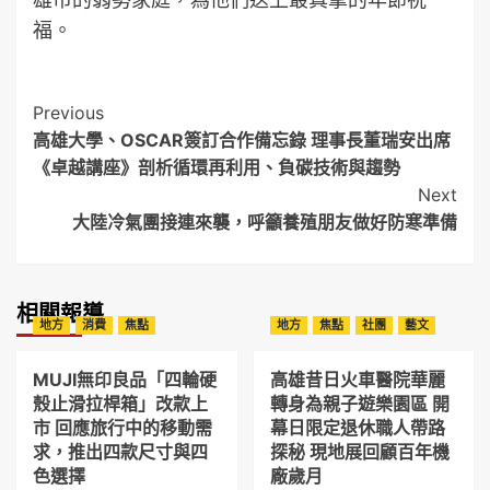
福。
Post
Previous
高雄大學、OSCAR簽訂合作備忘錄 理事長董瑞安出席
Navigation
《卓越講座》剖析循環再利用、負碳技術與趨勢
Next
大陸冷氣團接連來襲，呼籲養殖朋友做好防寒準備
相關報導
地方
消費
焦點
地方
焦點
社團
藝文
MUJI無印良品「四輪硬
高雄昔日火車醫院華麗
殼止滑拉桿箱」改款上
轉身為親子遊樂園區 開
市 回應旅行中的移動需
幕日限定退休職人帶路
求，推出四款尺寸與四
探秘 現地展回顧百年機
色選擇
廠歲月