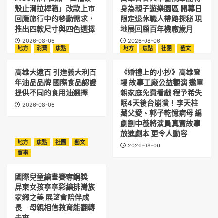
殼止滑拉桿箱」改款上市
身為親子遊樂園區 開幕日
回應旅行中的移動需求，
限定退休職人帶路探秘 現
推出四款尺寸與四色選擇
地展回顧百年機廠歲月
2026-08-06
2026-08-06
地方
消費
焦點
地方
焦點
社團
藝文
高雄大遠百 引進義大利百
《婚禮上的小抄》高雄登
年油品品牌 國際食品認證
場 故事工廠公益觀演 邀單
提供不同的食用油選擇
親家庭免費看戲 程予希失
眠4天後台崩潰！李天柱
2026-08-06
藏父愛、郭子乾憶病母 編
劇劉中薇將演員真實故事
放進劇本 更令人動容
地方
焦點
社團
藝文
2026-08-06
賽事
國際兒童繪畫賽奪銅獎
屏東女孩寧寧彩繪排灣族
家鄉之美 展望會陪伴成
長 母親相信教育能翻轉
未來