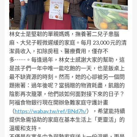
林女士是堅韌的單親媽媽，撫養著二兒子患腦
麻、大兒子輕微遲緩的家庭。每月 23,000 元的清
潔員收入，扣除房租、醫療費用，僅存不
多⋯⋯。每逢過年，林女士感謝大家的幫助，這
是孩子們一年中唯一能吃飽的一天，也是飯桌上
最不缺資源的時刻。然而，她的心卻被另一個問
題揪著：過年後呢？當捐贈的物資耗盡，飢餓的
陰影再次籠罩，他們該如何面對接下來的日子？
阿福食物銀行現在開辦急難家庭守護計畫
（
https://wabay.tw/ref/BNd7h/
），希望能持續
提供急需協助的家庭在基本生活上「更靈活」的
溫暖和支持。
不僅是在寒冬中為弱勢家庭送上一份溫暖，更是