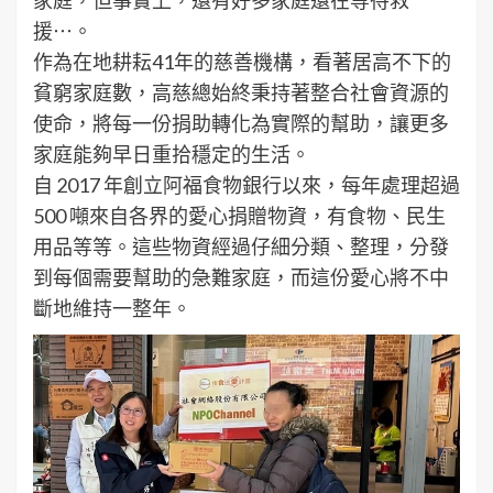
援⋯。
作為在地耕耘41年的慈善機構，看著居高不下的
貧窮家庭數，高慈總始終秉持著整合社會資源的
使命，將每一份捐助轉化為實際的幫助，讓更多
家庭能夠早日重拾穩定的生活。
自 2017 年創立阿福食物銀行以來，每年處理超過
500 噸來自各界的愛心捐贈物資，有食物、民生
用品等等。這些物資經過仔細分類、整理，分發
到每個需要幫助的急難家庭，而這份愛心將不中
斷地維持一整年。