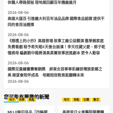
休職人帶路探秘 現地展回顧百年機廠歲月
2026-08-06
高雄大遠百 引進義大利百年油品品牌 國際食品認證 提供不
同的食用油選擇
2026-08-06
《婚禮上的小抄》高雄登場 故事工廠公益觀演 邀單親家庭
免費看戲 程予希失眠4天後台崩潰！李天柱藏父愛、郭子乾
憶病母 編劇劉中薇將演員真實故事放進劇本 更令人動容
2026-08-06
國際兒童繪畫賽奪銅獎 屏東女孩寧寧彩繪排灣族家鄉之
美 展望會陪伴成長 母親相信教育能翻轉未來
2026-08-06
您可能有興趣的新聞
地方
消費
焦點
地方
焦點
社團
藝文
MUJI無印良品「四輪硬
高雄昔日火車醫院華麗轉