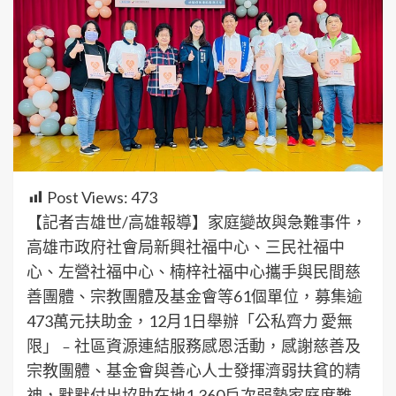
Post Views:
473
【記者吉雄世/高雄報導】家庭變故與急難事件，
高雄市政府社會局新興社福中心、三民社福中
心、左營社福中心、楠梓社福中心攜手與民間慈
善團體、宗教團體及基金會等61個單位，募集逾
473萬元扶助金，12月1日舉辦「公私齊力 愛無
限」﹣社區資源連結服務感恩活動，感謝慈善及
宗教團體、基金會與善心人士發揮濟弱扶貧的精
神，默默付出協助在地1,360戶次弱勢家庭度難