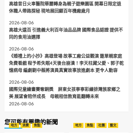
高雄昔日火車醫院華麗轉身為親子遊樂園區 開幕日限定退
休職人帶路探秘 現地展回顧百年機廠歲月
2026-08-06
高雄大遠百 引進義大利百年油品品牌 國際食品認證 提供不
同的食用油選擇
2026-08-06
《婚禮上的小抄》高雄登場 故事工廠公益觀演 邀單親家庭
免費看戲 程予希失眠4天後台崩潰！李天柱藏父愛、郭子乾
憶病母 編劇劉中薇將演員真實故事放進劇本 更令人動容
2026-08-06
國際兒童繪畫賽奪銅獎 屏東女孩寧寧彩繪排灣族家鄉之
美 展望會陪伴成長 母親相信教育能翻轉未來
2026-08-06
您可能有興趣的新聞
地方
消費
焦點
地方
焦點
社團
藝文