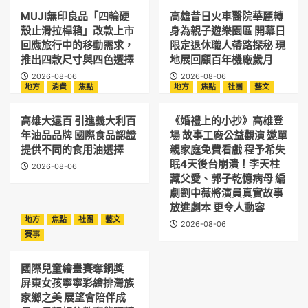
MUJI無印良品「四輪硬
高雄昔日火車醫院華麗轉
殼止滑拉桿箱」改款上市
身為親子遊樂園區 開幕日
回應旅行中的移動需求，
限定退休職人帶路探秘 現
推出四款尺寸與四色選擇
地展回顧百年機廠歲月
2026-08-06
2026-08-06
地方
消費
焦點
地方
焦點
社團
藝文
高雄大遠百 引進義大利百
《婚禮上的小抄》高雄登
年油品品牌 國際食品認證
場 故事工廠公益觀演 邀單
提供不同的食用油選擇
親家庭免費看戲 程予希失
眠4天後台崩潰！李天柱
2026-08-06
藏父愛、郭子乾憶病母 編
劇劉中薇將演員真實故事
放進劇本 更令人動容
地方
焦點
社團
藝文
2026-08-06
賽事
國際兒童繪畫賽奪銅獎
屏東女孩寧寧彩繪排灣族
家鄉之美 展望會陪伴成