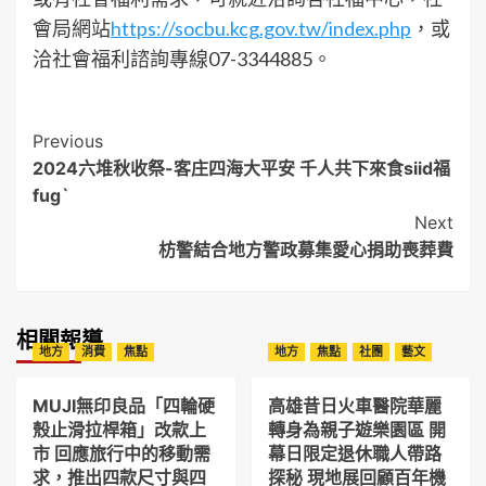
會局網站
https://socbu.kcg.gov.tw/index.php
，或
洽社會福利諮詢專線07-3344885。
Post
Previous
2024六堆秋收祭-客庄四海大平安 千人共下來食siid福
Navigation
fugˋ
Next
枋警結合地方警政募集愛心捐助喪葬費
相關報導
地方
消費
焦點
地方
焦點
社團
藝文
MUJI無印良品「四輪硬
高雄昔日火車醫院華麗
殼止滑拉桿箱」改款上
轉身為親子遊樂園區 開
市 回應旅行中的移動需
幕日限定退休職人帶路
求，推出四款尺寸與四
探秘 現地展回顧百年機