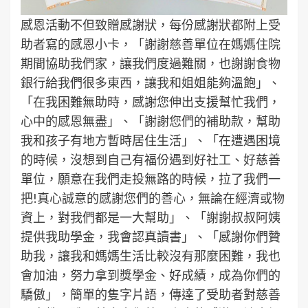
感恩活動不但致贈感謝狀，每份感謝狀都附上受
助者寫的感恩小卡，「謝謝慈善單位在媽媽住院
期間協助我們家，讓我們度過難關，也謝謝食物
銀行給我們很多東西，讓我和姐姐能夠溫飽」、
「在我困難無助時，感謝您伸出支援幫忙我們，
心中的感恩無盡」、「謝謝您們的補助款，幫助
我和孩子有地方暫時居住生活」、「在遭遇困境
的時候，沒想到自己有福份遇到好社工、好慈善
單位，願意在我們走投無路的時候，拉了我們一
把!真心誠意的感謝您們的善心，無論在經濟或物
資上，對我們都是一大幫助」、「謝謝叔叔阿姨
提供我助學金，我會認真讀書」、「感謝你們贊
助我，讓我和媽媽生活比較沒有那麼困難，我也
會加油，努力拿到獎學金、好成績，成為你們的
驕傲」，簡單的隻字片語，傳達了受助者對慈善