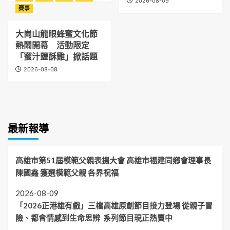
2026-08-09
賽事
大崗山龍眼蜂蜜文化節
熱鬧開幕 活動限定
「蜜汁鹽酥雞」掀話題
2026-08-08
最新報導
高雄市第51屆模範父親表揚大會 高雄市福建同鄉會理事長
陳國鑫 獲選模範父親 各界祝福
2026-08-09
「2026正港雄有戲」三檔高雄原創節目接力登場 從親子冒
險、都會情感到生命思辨 系列節目現正熱賣中