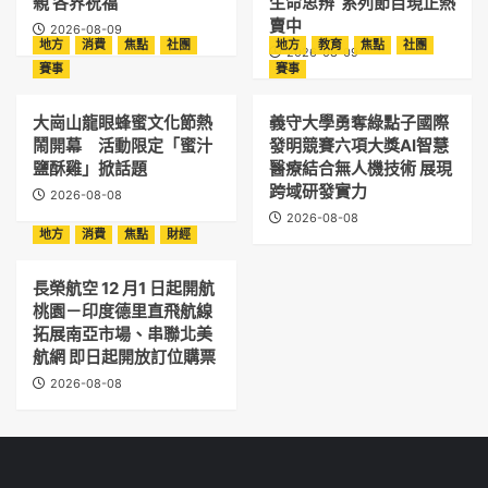
親 各界祝福
生命思辨 系列節目現正熱
賣中
2026-08-09
地方
消費
焦點
社團
地方
教育
焦點
社團
2026-08-09
賽事
賽事
大崗山龍眼蜂蜜文化節熱
義守大學勇奪綠點子國際
鬧開幕 活動限定「蜜汁
發明競賽六項大獎AI智慧
鹽酥雞」掀話題
醫療結合無人機技術 展現
跨域研發實力
2026-08-08
2026-08-08
地方
消費
焦點
財經
長榮航空 12 月1 日起開航
桃園－印度德里直飛航線
拓展南亞市場、串聯北美
航網 即日起開放訂位購票
2026-08-08