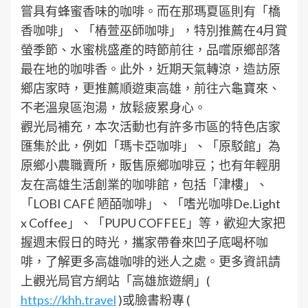
嘗具有蜂蜜香味的咖啡。而在那瑪夏區則有「橋
香咖啡」、「樁萱巫師咖啡」，特別推薦在4月賞
螢季節、水蜜桃盛產的時節前往，品嚐原鄉部落
最在地的咖啡香。此外，近期天氣轉涼，造訪原
鄉店家時，更推薦順遊東高雄，前往六龜寶來、
不老溫泉區泡湯，放鬆疲累身心。
觀光局補充，本次活動也有許多市區的特色店家
匯集於此，例如「瑪卡亞咖啡」、「原駁館」為
原鄉小農職賣所，販售原鄉咖啡豆；也有年輕朋
友在高雄生活創業的咖啡館，包括「津樓」、
「LOBI CAFÉ 陋皕咖啡」、「嗜光咖啡De.Light
x Coffee」、「PUPU COFFEE」等，歡迎大家把
握週末假日的時光，攜家帶眷來凹子底喝杯咖
啡，了解更多高雄咖啡的迷人之處。更多資訊請
上觀光局官方網站「高雄旅遊網」(
https://khh.travel
)或臉書粉專 (