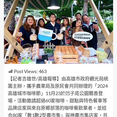
Post Views:
463
【記者吉雄世/高雄報導】由高雄市政府觀光局統
籌主辦，攜手農業局及原民會共同辦理的「2024
高雄城市咖啡節」11月23於凹子底公園飄香登
場。活動邀請超過60家咖啡、甜點與特色餐車等
品牌店家與來自原鄉部落的咖啡餐飲業者，並結
合80家「數1數2型農市集」與神農市集店家，共