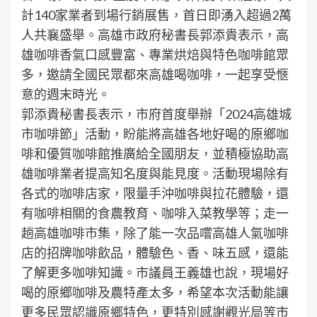
計140家業者到場行銷展售，首日即湧入超過2萬
人共襄盛舉。高雄市政府秘書長郭添貴表示，高
雄咖啡香氣口感豐富、專業烘焙與特色咖啡館眾
多，邀請全國民眾都來高雄喝咖啡，一起享受愜
意的週末時光。
郭添貴秘書長表示，市府首度舉辦「2024高雄城
市咖啡節」活動，盼能將高雄各地好喝的原鄉咖
啡和優質咖啡館推廣給全國朋友，並積極協助高
雄咖啡業者提高知名度與能見度。活動現場除有
各式的咖啡店家，限量手沖咖啡與拉花體驗，還
有咖啡相關的食農教育、咖啡入菜教學等；走一
趟高雄咖啡市集，除了能一次品嚐高雄人氣咖啡
店的招牌咖啡飲品，體驗色、香、味五感，還能
了解更多咖啡知識。市議員王義雄也說，現場好
喝的原鄉咖啡及農特產太多，希望本次活動能讓
更多民眾認識原鄉特色，更特別感謝觀光局等市