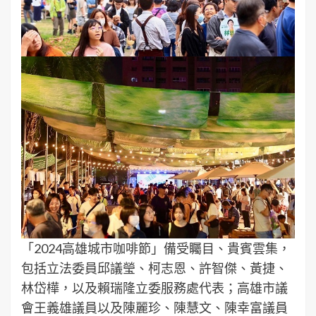
「2024高雄城市咖啡節」備受矚目、貴賓雲集，
包括立法委員邱議瑩、柯志恩、許智傑、黃捷、
林岱樺，以及賴瑞隆立委服務處代表；高雄市議
會王義雄議員以及陳麗珍、陳慧文、陳幸富議員