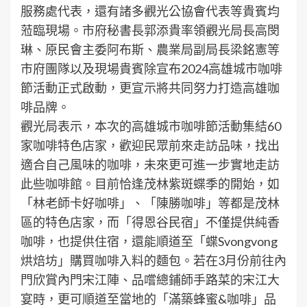
服務處代表，還有諸多觀光公協會代表等貴賓均
蒞臨現場。市府秘書長郭添貴率領觀光局長高閔
琳、原民會主委阿布斯、農業局副局長梁銘憲等
市府團隊以及現場貴賓除宣布2024高雄城市咖啡
節活動正式啟動，更宣示將共同努力打造高雄咖
啡品牌。
觀光局表示，本次的高雄城市咖啡節活動集結60
家咖啡特色店家，歡迎民眾前來走訪品味，找出
適合自己風味的咖啡，未來更可進一步實地走訪
此些咖啡館。目前恰逢茂林紫斑蝶季的開始，如
「林老師卡好咖啡」、「陳勝咖啡」等都是茂林
區的特色店家，而「得恩谷民宿」不僅提供純香
咖啡，也提供住宿，還能順道至「蝶Svongvong
烘焙坊」購買咖啡入料的麵包。若在3月份前往內
門欣賞內門宋江陣、品嚐總鋪師手路菜的宋江大
宴時，更可順道至當地的「滿築蜂蜜&咖啡」品