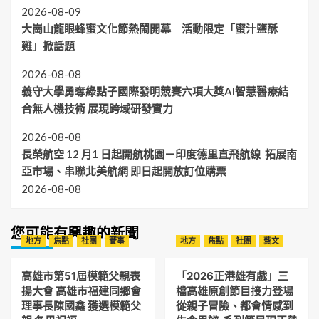
2026-08-09
大崗山龍眼蜂蜜文化節熱鬧開幕 活動限定「蜜汁鹽酥
雞」掀話題
2026-08-08
義守大學勇奪綠點子國際發明競賽六項大獎AI智慧醫療結
合無人機技術 展現跨域研發實力
2026-08-08
長榮航空 12 月1 日起開航桃園－印度德里直飛航線 拓展南
亞市場、串聯北美航網 即日起開放訂位購票
2026-08-08
您可能有興趣的新聞
地方
焦點
社團
賽事
地方
焦點
社團
藝文
高雄市第51屆模範父親表
「2026正港雄有戲」三
揚大會 高雄市福建同鄉會
檔高雄原創節目接力登場
理事長陳國鑫 獲選模範父
從親子冒險、都會情感到