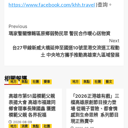
https://www.facebook.com/khh.travel
)查詢。
Post
Previous
瑪家警關懷轄區原鄉弱勢民眾 警民合作暖心送物資
Navigation
Next
台27甲線新威大橋延伸至國道10號里港交流道工程動
土 中央地方攜手推動高雄東九區域發展
相關報導
地方
焦點
社團
賽事
地方
焦點
社團
藝文
高雄市第51屆模範父親
「2026正港雄有戲」三
表揚大會 高雄市福建同
檔高雄原創節目接力登
鄉會理事長陳國鑫 獲選
場 從親子冒險、都會情
模範父親 各界祝福
感到生命思辨 系列節目
現正熱賣中
2026-08-09
地方
消費
焦點
社團