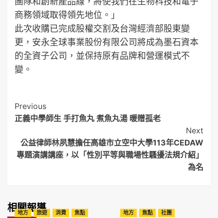
團隊和創新產品線，將使我們在生物科技和電子
商務領域取得領先地位。」
此次收購已完成股權交割及台灣經濟部股東變
更，安永全球事業股份有限公司將成為墨石資本
的全資子公司，並保持原有品牌和營運模式不
變。
Post
Previous
正義中學師生 手打魚丸 煮魚丸湯 暖贈孤老
Navigation
Next
公益律師林夙慧擔任高雄市立空中大學113年CEDAW
專題演講講座，以「性別平等與職場性騷擾法規介紹」
為名
相關報導
地方
旅遊
消費
焦點
地方
焦點
社團