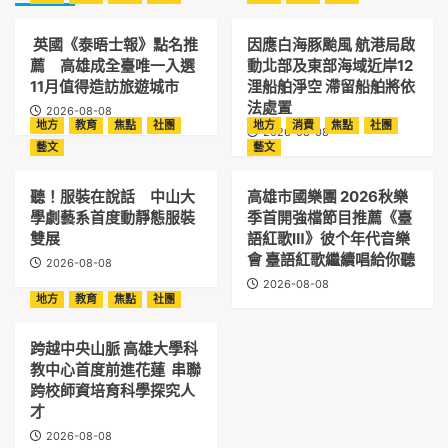
英國《泰晤士報》點名推
因應白海豚颱風 航港局啟
薦 高雄成全臺唯一入選
動北部及東部海域近岸12
11月值得造訪旅遊城市
浬船舶淨空 滯留船舶將依
法處置
2026-08-08
地方
教育
焦點
社團
地方
消費
焦點
社團
2026-08-08
藝文
藝文
聽！服裝在說話 中山大
高雄市國樂團 2026秋樂
學劇藝系首度動靜態服裝
季首開強檔節目推薦《臺
雙展
語紅歌Ⅲ》彼个年代音樂
會 臺語紅歌繼續唱給你聽
2026-08-08
2026-08-08
地方
教育
焦點
社團
跨越中央山脈 高雄大學科
教中心首度前進花蓮 串聯
跨校師資培育科學探究人
才
2026-08-08