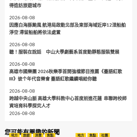
得造訪旅遊城市
2026-08-08
因應白海豚颱風 航港局啟動北部及東部海域近岸12浬船舶
淨空 滯留船舶將依法處置
2026-08-08
聽！服裝在說話 中山大學劇藝系首度動靜態服裝雙展
2026-08-08
高雄市國樂團 2026秋樂季首開強檔節目推薦《臺語紅歌
Ⅲ》彼个年代音樂會 臺語紅歌繼續唱給你聽
2026-08-08
跨越中央山脈 高雄大學科教中心首度前進花蓮 串聯跨校師
資培育科學探究人才
2026-08-08
您可能有興趣的新聞
地方
旅遊
消費
焦點
地方
焦點
社團