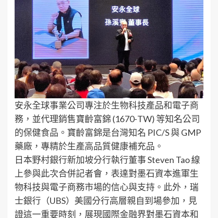
安永全球事業公司專注於生物科技產品和電子商
務，並代理銷售寶齡富錦 (1670-TW) 等知名公司
的保健食品。寶齡富錦是台灣知名 PIC/S 與 GMP
藥廠，專精於生產高品質健康補充品。
日本野村銀行新加坡分行執行董事 Steven Tao 線
上參與此次合併記者會，表達對墨石資本進軍生
物科技與電子商務市場的信心與支持。此外，瑞
士銀行（UBS）美國分行高層親自到場參加，見
證這一重要時刻，展現國際金融界對墨石資本和