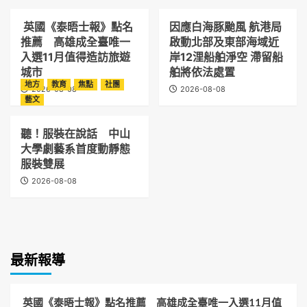
英國《泰晤士報》點名
因應白海豚颱風 航港局
推薦 高雄成全臺唯一
啟動北部及東部海域近
入選11月值得造訪旅遊
岸12浬船舶淨空 滯留船
城市
舶將依法處置
地方
教育
焦點
社團
2026-08-08
2026-08-08
藝文
聽！服裝在說話 中山
大學劇藝系首度動靜態
服裝雙展
2026-08-08
最新報導
英國《泰晤士報》點名推薦 高雄成全臺唯一入選11月值