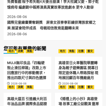
免費看戲 程予希失眠4天後台崩潰！李天柱藏父愛、郭子乾
憶病母 編劇劉中薇將演員真實故事放進劇本 更令人動容
2026-08-06
國際兒童繪畫賽奪銅獎 屏東女孩寧寧彩繪排灣族家鄉之
美 展望會陪伴成長 母親相信教育能翻轉未來
2026-08-06
您可能有興趣的新聞
地方
消費
焦點
地方
焦點
社團
藝文
MUJI無印良品「四輪硬
高雄昔日火車醫院華麗轉
殼止滑拉桿箱」改款上市
身為親子遊樂園區 開幕日
回應旅行中的移動需求，
限定退休職人帶路探秘 現
推出四款尺寸與四色選擇
地展回顧百年機廠歲月
2026-08-06
2026-08-06
地方
消費
焦點
地方
焦點
社團
藝文
高雄大遠百 引進義大利百
《婚禮上的小抄》高雄登
年油品品牌 國際食品認證
場 故事工廠公益觀演 邀單