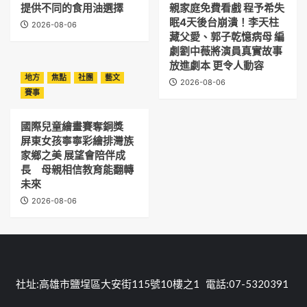
提供不同的食用油選擇
親家庭免費看戲 程予希失
眠4天後台崩潰！李天柱
2026-08-06
藏父愛、郭子乾憶病母 編
劇劉中薇將演員真實故事
放進劇本 更令人動容
地方
焦點
社團
藝文
2026-08-06
賽事
國際兒童繪畫賽奪銅獎
屏東女孩寧寧彩繪排灣族
家鄉之美 展望會陪伴成
長 母親相信教育能翻轉
未來
2026-08-06
社址:高雄市鹽埕區大安街115號10樓之1 電話:07-5320391