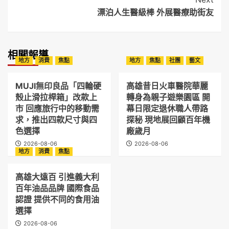
漂泊人生醫級棒 外展醫療助街友
相關報導
地方
消費
焦點
地方
焦點
社團
藝文
MUJI無印良品「四輪硬
高雄昔日火車醫院華麗
殼止滑拉桿箱」改款上
轉身為親子遊樂園區 開
市 回應旅行中的移動需
幕日限定退休職人帶路
求，推出四款尺寸與四
探秘 現地展回顧百年機
色選擇
廠歲月
2026-08-06
2026-08-06
地方
消費
焦點
高雄大遠百 引進義大利
百年油品品牌 國際食品
認證 提供不同的食用油
選擇
2026-08-06