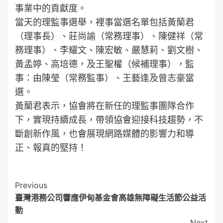
事業中的貢獻度。
當天的理監事選舉，裡事當選名單包括黃蘭君
（理事長）、莊尚諭（常務理事）、陳健祥（常
務理事）、李耀文、陳宏敏、嚴慧莉、劉文樹、
黃孟婷、高培德，及王聖權（候補理事），監
事：由陳瑩（常務監事）、王藝逢及曾志豪當
選。
黃蘭君表示，協會將在新任的理監事團隊合作
下，實現持續成長，帶領協會迎接科技趨勢，不
斷創新作風，也會展現網路媒體的影響力和導
正、報真的堅持！
Post
Previous
臺灣港務公司響應伊甸基金會高雄無障礙生活節公益活
Navigation
動
Next