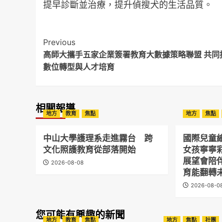
提早診斷並治療，提升偵搜犬的生活品質。
Post
Previous
高師大攜手五家企業簽署教育大數據策略聯盟 共同
Navigation
數位轉型與人才培育
相關報導
地方
教育
焦點
地方
焦點
中山大學護理系走進霧台 跨
國際兒童
文化照護教育從部落開始
女孩寧寧
展望會陪
2026-08-08
育能翻轉
2026-08-0
您可能有興趣的新聞
地方
教育
焦點
地方
焦點
社團