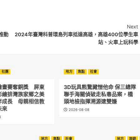
Next
推動
2024年臺灣科普環島列車抵達高雄，高雄400位學生車
站、火車上玩科學
社團
地方
焦點
社會
繪畫賽奪銅獎 屏東
3D玩具熊驚藏愷他命 保三總隊
彩繪排灣族家鄉之美
聯手海關偵破走私毒品案，橋
伴成長 母親相信教
頭地檢指揮溯源逮雙嫌
未來
2026-08-08
8
地方
焦點
社會
地方
旅遊