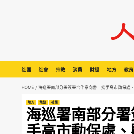
Skip
to
content
社團
社會
宗教
消費
財經
地方
教育
HOME
海巡署南部分署簽署合作意向書 攜手高市動保處
地方
焦點
社團
海巡署南部分署
手高市動保處、