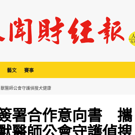
藝文
賽事
、獸醫師公會守護偵搜犬健康
簽署合作意向書 攜
獸醫師公會守護偵搜