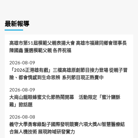
最新報導
高雄市第51屆模範父親表揚大會 高雄市福建同鄉會理事長
陳國鑫 獲選模範父親 各界祝福
2026-08-09
「2026正港雄有戲」三檔高雄原創節目接力登場 從親子冒
險、都會情感到生命思辨 系列節目現正熱賣中
2026-08-09
大崗山龍眼蜂蜜文化節熱鬧開幕 活動限定「蜜汁鹽酥
雞」掀話題
2026-08-08
義守大學勇奪綠點子國際發明競賽六項大獎AI智慧醫療結
合無人機技術 展現跨域研發實力