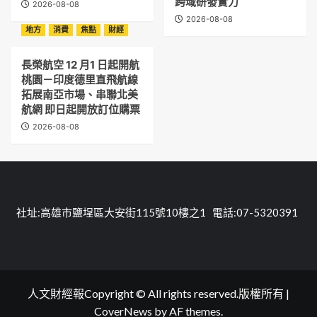
跨域研發實力
2026-08-08
2026-08-08
地方
消費
焦點
財經
長榮航空 12 月1 日起開航
桃園－印度德里直飛航線
拓展南亞市場、串聯北美
航網 即日起開放訂位購票
2026-08-08
社址:高雄市鹽埕區大安街115號10樓之1 電話:07-5320391
人文財經報Copyright © All rights reserved.版權所有
|
CoverNews
by AF themes.