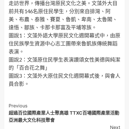
走訪世界，傳播台灣原民文化之美。文藻外大目
前共有146名原住民學生，分別來自排灣、阿
美、布農、泰雅、賽夏、魯凱、卑南、太魯閣、
達悟、鄒族、卡那卡那富及平埔等族。
圖說1：文藻外語大學原民文化週開幕式中，由原
住民族學生資源中心志工團帶來魯凱族傳統舞蹈
表演。
圖說2：文藻原住民學生表演讚頌女性美德與純潔
的「百合花之舞」
圖說3：文藻外大原住民文化週開幕式後，與會人
員合影。
Post
Previous
超過百位國際產業人士聚高雄 TTXC百場國際產業活動
Navigation
亞洲最大文化科技聚會
Next