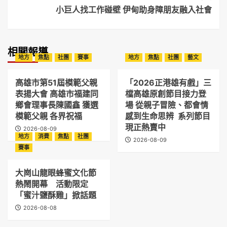
小巨人找工作碰壁 伊甸助身障朋友融入社會
相關報導
地方
焦點
社團
賽事
地方
焦點
社團
藝文
高雄市第51屆模範父親
「2026正港雄有戲」三
表揚大會 高雄市福建同
檔高雄原創節目接力登
鄉會理事長陳國鑫 獲選
場 從親子冒險、都會情
模範父親 各界祝福
感到生命思辨 系列節目
現正熱賣中
2026-08-09
地方
消費
焦點
社團
2026-08-09
賽事
大崗山龍眼蜂蜜文化節
熱鬧開幕 活動限定
「蜜汁鹽酥雞」掀話題
2026-08-08