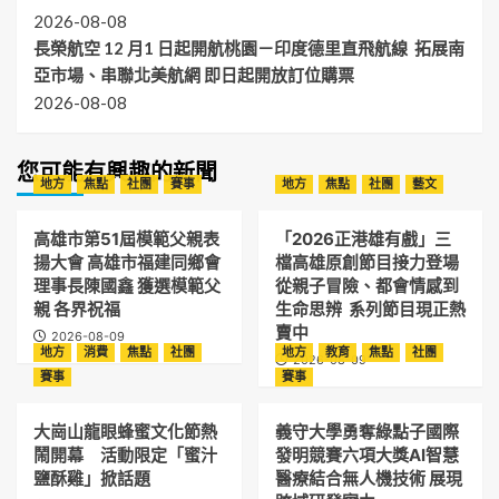
2026-08-08
長榮航空 12 月1 日起開航桃園－印度德里直飛航線 拓展南
亞市場、串聯北美航網 即日起開放訂位購票
2026-08-08
您可能有興趣的新聞
地方
焦點
社團
賽事
地方
焦點
社團
藝文
高雄市第51屆模範父親表
「2026正港雄有戲」三
揚大會 高雄市福建同鄉會
檔高雄原創節目接力登場
理事長陳國鑫 獲選模範父
從親子冒險、都會情感到
親 各界祝福
生命思辨 系列節目現正熱
賣中
2026-08-09
地方
消費
焦點
社團
地方
教育
焦點
社團
2026-08-09
賽事
賽事
大崗山龍眼蜂蜜文化節熱
義守大學勇奪綠點子國際
鬧開幕 活動限定「蜜汁
發明競賽六項大獎AI智慧
鹽酥雞」掀話題
醫療結合無人機技術 展現