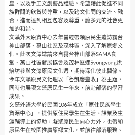
產、以及手工文創藝品體驗。希望藉此促進不同
族群間的欣賞與尊重，以及跨文化間的交流、融
合，進而達到相互包容及尊重，讓多元的社會更
加的和諧。
文藻外大原資中心去年曾經帶領原民生造訪霧台
神山部落、萬山社區及茂林區，深入了解原鄉文
化。此次文藻邀請來自霧台神山部落SAMA食
堂、萬山社區發展協會及茂林區蝶Svongvong烘
焙坊參與文藻原民文化週，期待深化彼此關係。
今年文藻原民文化週以「魯凱慶豐收」為主題，
同時也展現文藻原民生一年來，前赴部落的學習
成果。
文藻外語大學於民國106年成立「原住民族學生
資源中心」，提供原住民學生在生活、課業及生
涯輔導上的協助，凝聚原民生向心力外，也帶領
原民生在校園推廣原鄉文化，並前往部落服務、