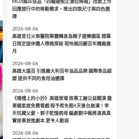
MUJI無印良品「四輪硬殼止滑拉桿箱」改款上市
回應旅行中的移動需求，推出四款尺寸與四色選
擇
2026-08-06
高雄昔日火車醫院華麗轉身為親子遊樂園區 開幕
日限定退休職人帶路探秘 現地展回顧百年機廠歲
月
2026-08-06
高雄大遠百 引進義大利百年油品品牌 國際食品認
證 提供不同的食用油選擇
2026-08-06
《婚禮上的小抄》高雄登場 故事工廠公益觀演 邀
單親家庭免費看戲 程予希失眠4天後台崩潰！李
天柱藏父愛、郭子乾憶病母 編劇劉中薇將演員真
實故事放進劇本 更令人動容
2026-08-06