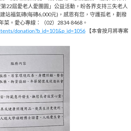
暨第22屆愛老人愛團圓」公益活動，盼各界支持三失老人
)或建站福氣磚(每磚6,000元)，感恩有您，守護孤老，劃撥
4年菜。愛心專線：（02）2834-8468。
ntents/donation?b_id=101&p_id=1056
【本會按月將專案