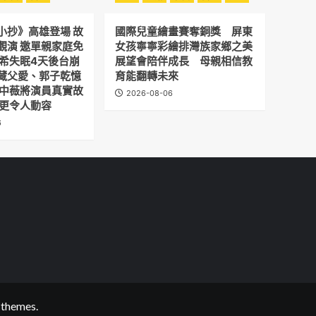
小抄》高雄登場 故
國際兒童繪畫賽奪銅獎 屏東
觀演 邀單親家庭免
女孩寧寧彩繪排灣族家鄉之美
予希失眠4天後台崩
展望會陪伴成長 母親相信教
藏父愛、郭子乾憶
育能翻轉未來
劉中薇將演員真實故
2026-08-06
 更令人動容
6
themes.