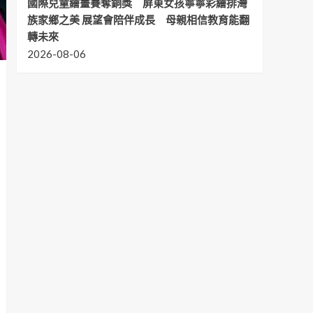
國際兒童繪畫賽奪銅獎 屏東女孩寧寧彩繪排灣
族家鄉之美 展望會陪伴成長 母親相信教育能翻
轉未來
2026-08-06