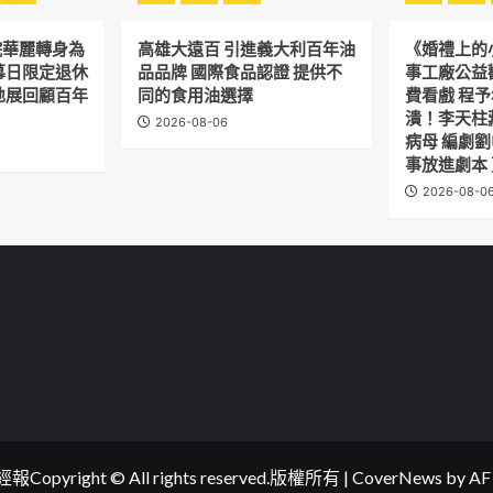
院華麗轉身為
高雄大遠百 引進義大利百年油
《婚禮上的
幕日限定退休
品品牌 國際食品認證 提供不
事工廠公益
地展回顧百年
同的食用油選擇
費看戲 程
潰！李天柱
2026-08-06
病母 編劇
事放進劇本
2026-08-0
opyright © All rights reserved.版權所有
|
CoverNews
by AF 