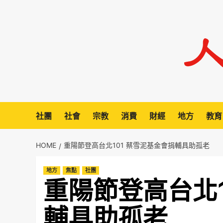
Skip
to
content
社團
社會
宗教
消費
財經
地方
教育
HOME
重陽節登高台北101 蔡雪泥基金會捐輔具助孤老
地方
焦點
社團
重陽節登高台北1
輔具助孤老