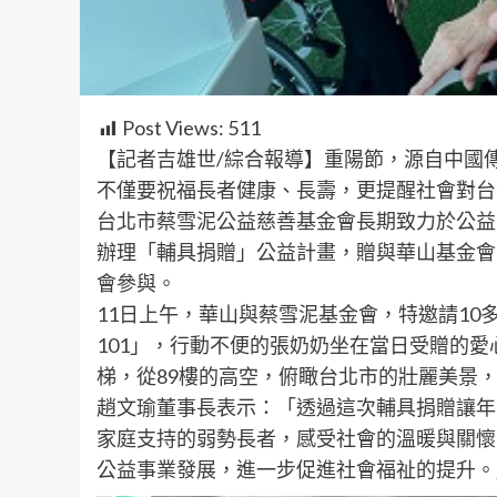
Post Views:
511
【記者吉雄世/綜合報導】重陽節，源自中國
不僅要祝福長者健康、長壽，更提醒社會對台
台北市蔡雪泥公益慈善基金會長期致力於公益
辦理「輔具捐贈」公益計畫，贈與華山基金會
會參與。
11日上午，華山與蔡雪泥基金會，特邀請10
101」，行動不便的張奶奶坐在當日受贈的愛
梯，從89樓的高空，俯瞰台北市的壯麗美景，
趙文瑜董事長表示：「透過這次輔具捐贈讓年
家庭支持的弱勢長者，感受社會的溫暖與關懷
公益事業發展，進一步促進社會福祉的提升。