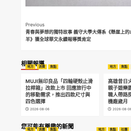
Post
Previous
青春與夢想的獨特故事 義守大學大傳系《懸崖上的
Navigation
羊》獲全球華文永續報導獎肯定
相關報導
地方
消費
焦點
地方
焦點
MUJI無印良品「四輪硬殼止滑
高雄昔日
拉桿箱」改款上市 回應旅行中
親子遊樂
的移動需求，推出四款尺寸與
職人帶路
四色選擇
機廠歲月
2026-08-06
2026-08-0
您可能有興趣的新聞
地方
消費
焦點
地方
焦點
社團