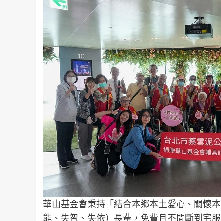
華山基金會秉持「結合本鄉本土愛心、關懷本
能、失智、失依）長輩，免費且不間斷到宅服