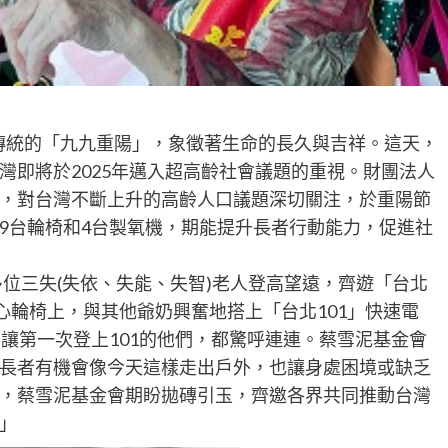
傳統的「九九重陽」，象徵著生命的長久與吉祥。這天，
灣即將於2025年邁入超高齡社會議題的重視。財團法人
，對台灣不斷上升的高齡人口議題深切關注，於重陽節
9台輪椅和4台製氧機，期能提升長者行動能力，促進社
多位三失(失依、失能、失智)老人登高望遠，齊遊「台北
心輪椅上，與其他爺奶興奮地搭上「台北101」快速電
讓第一次登上101的他們，都驚呼連連。蔡雪泥基金會
長者有機會像今天這樣走出戶外，也讓身處困境或缺乏
，蔡雪泥基金會期盼拋磚引玉，齊邀各界共同推動台灣
」