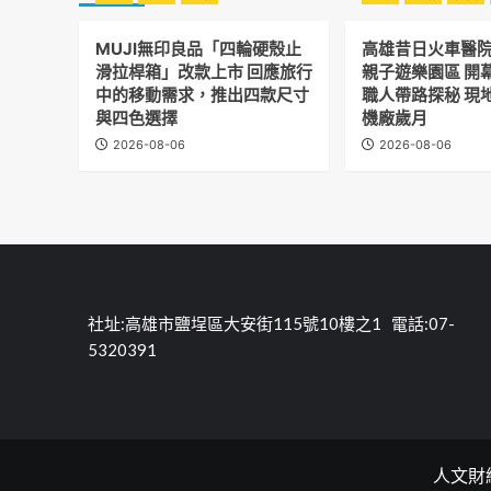
MUJI無印良品「四輪硬殼止
高雄昔日火車醫
滑拉桿箱」改款上市 回應旅行
親子遊樂園區 開
中的移動需求，推出四款尺寸
職人帶路探秘 現
與四色選擇
機廠歲月
2026-08-06
2026-08-06
社址:高雄市鹽埕區大安街115號10樓之1 電話:07-
5320391
人文財經報C