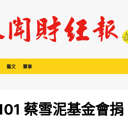
藝文
賽事
01 蔡雪泥基金會捐