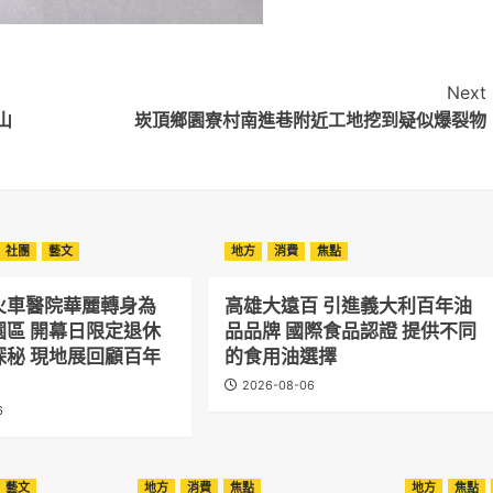
Next
山
崁頂鄉園寮村南進巷附近工地挖到疑似爆裂物
社團
藝文
地方
消費
焦點
火車醫院華麗轉身為
高雄大遠百 引進義大利百年油
園區 開幕日限定退休
品品牌 國際食品認證 提供不同
探秘 現地展回顧百年
的食用油選擇
2026-08-06
6
藝文
地方
消費
焦點
地方
焦點