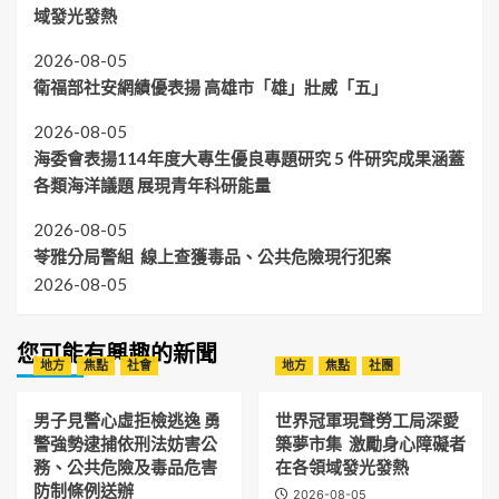
域發光發熱
2026-08-05
衛福部社安網績優表揚 高雄市「雄」壯威「五」
2026-08-05
海委會表揚114年度大專生優良專題研究 5 件研究成果涵蓋
各類海洋議題 展現青年科研能量
2026-08-05
苓雅分局警組 線上查獲毒品、公共危險現行犯案
2026-08-05
您可能有興趣的新聞
地方
焦點
社會
地方
焦點
社團
男子見警心虛拒檢逃逸 勇
世界冠軍現聲勞工局深愛
警強勢逮捕依刑法妨害公
築夢市集 激勵身心障礙者
務、公共危險及毒品危害
在各領域發光發熱
防制條例送辦
2026-08-05