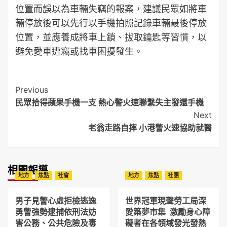
位置而誤以為車輛失竊的報案，建議民眾如將車
輛停放後可以先行以手機拍照記錄車輛最後停放
位置，並應養成將車上鎖、拔取鑰匙等習慣，以
避免愛車遭竊或找車困擾發生。
Post
Previous
民眾拾得蘋果手機一支 熱心警火速聯繫失主發還手機
Navigation
Next
老翁走路自摔 小港警火速協助就醫
相關報導
地方
焦點
社會
地方
焦點
社團
男子見警心虛拒檢逃逸
世界冠軍現聲勞工局深
勇警強勢逮捕依刑法妨
愛築夢市集 激勵身心障
害公務、公共危險及毒
礙者在各領域發光發熱