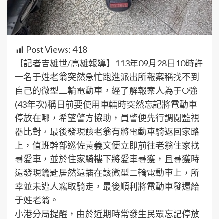
Post Views:
418
【記者吉雄世/高雄報導】113年09月28日10時許
一名于姓老翁突然急忙跑進派出所報案稱找不到
自己的微型二輪電動車，經了解報案人為于O強
(43年次)稱日前要使用車輛時突然忘記將電動車
停放在哪，希望警方協助，員警便先行調閱監視
器比對，最後發現該老翁有將電動車騎返回家路
上，值班幹部巡佐黃義文便立即前往老翁住家找
尋愛車，並於住家騎樓下將愛車尋獲，且尋獲時
還發現鑰匙居然還插在該微型二輪電動車上，所
幸並未遭人竊取騎走，最後順利將電動車發還給
于姓老翁。
小港分局提醒，由於近期時常發生民眾忘記停放