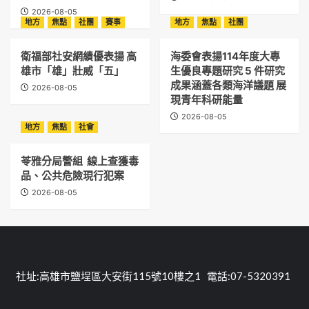
2026-08-05
地方
焦點
社團
賽事
地方
焦點
社團
衛福部社安網績優表揚 高
海委會表揚114年度大專
雄市「雄」壯威「五」
生優良專題研究 5 件研究
成果涵蓋各類海洋議題 展
2026-08-05
現青年科研能量
2026-08-05
地方
焦點
社會
苓雅分局警組 線上查獲毒
品、公共危險現行犯案
2026-08-05
社址:高雄市鹽埕區大安街115號10樓之1 電話:07-5320391