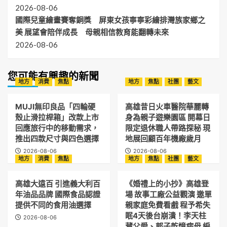
2026-08-06
國際兒童繪畫賽奪銅獎 屏東女孩寧寧彩繪排灣族家鄉之
美 展望會陪伴成長 母親相信教育能翻轉未來
2026-08-06
您可能有興趣的新聞
地方
消費
焦點
地方
焦點
社團
藝文
MUJI無印良品「四輪硬
高雄昔日火車醫院華麗轉
殼止滑拉桿箱」改款上市
身為親子遊樂園區 開幕日
回應旅行中的移動需求，
限定退休職人帶路探秘 現
推出四款尺寸與四色選擇
地展回顧百年機廠歲月
2026-08-06
2026-08-06
地方
消費
焦點
地方
焦點
社團
藝文
高雄大遠百 引進義大利百
《婚禮上的小抄》高雄登
年油品品牌 國際食品認證
場 故事工廠公益觀演 邀單
提供不同的食用油選擇
親家庭免費看戲 程予希失
眠4天後台崩潰！李天柱
2026-08-06
藏父愛、郭子乾憶病母 編