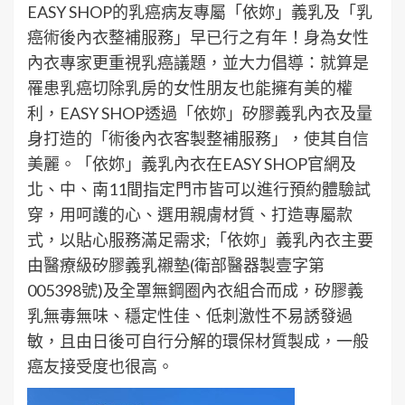
EASY SHOP的乳癌病友專屬「依妳」義乳及「乳
癌術後內衣整補服務」早已行之有年！身為女性
內衣專家更重視乳癌議題，並大力倡導：就算是
罹患乳癌切除乳房的女性朋友也能擁有美的權
利，EASY SHOP透過「依妳」矽膠義乳內衣及量
身打造的「術後內衣客製整補服務」，使其自信
美麗。「依妳」義乳內衣在EASY SHOP官網及
北、中、南11間指定門市皆可以進行預約體驗試
穿，用呵護的心、選用親膚材質、打造專屬款
式，以貼心服務滿足需求;「依妳」義乳內衣主要
由醫療級矽膠義乳襯墊(衛部醫器製壹字第
005398號)及全罩無鋼圈內衣組合而成，矽膠義
乳無毒無味、穩定性佳、低刺激性不易誘發過
敏，且由日後可自行分解的環保材質製成，一般
癌友接受度也很高。