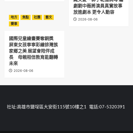
劇劉中薇將演員真實故事
放進劇本 更令人動容
地方
焦點
社團
藝文
2026-08-06
賽事
國際兒童繪畫賽奪銅獎
屏東女孩寧寧彩繪排灣族
家鄉之美 展望會陪伴成
長 母親相信教育能翻轉
未來
2026-08-06
社址:高雄市鹽埕區大安街115號10樓之1 電話:07-5320391