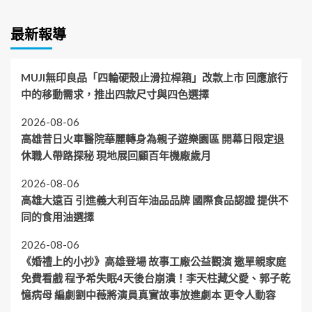
最新報導
MUJI無印良品「四輪硬殼止滑拉桿箱」改款上市 回應旅行
中的移動需求，推出四款尺寸與四色選擇
2026-08-06
高雄昔日火車醫院華麗轉身為親子遊樂園區 開幕日限定退
休職人帶路探秘 現地展回顧百年機廠歲月
2026-08-06
高雄大遠百 引進義大利百年油品品牌 國際食品認證 提供不
同的食用油選擇
2026-08-06
《婚禮上的小抄》高雄登場 故事工廠公益觀演 邀單親家庭
免費看戲 程予希失眠4天後台崩潰！李天柱藏父愛、郭子乾
憶病母 編劇劉中薇將演員真實故事放進劇本 更令人動容