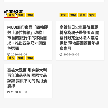
相關報導
地方
消費
焦點
地方
焦點
社團
藝文
MUJI無印良品「四輪硬
高雄昔日火車醫院華麗
殼止滑拉桿箱」改款上
轉身為親子遊樂園區 開
市 回應旅行中的移動需
幕日限定退休職人帶路
求，推出四款尺寸與四
探秘 現地展回顧百年機
色選擇
廠歲月
2026-08-06
2026-08-06
地方
消費
焦點
高雄大遠百 引進義大利
百年油品品牌 國際食品
認證 提供不同的食用油
選擇
2026-08-06