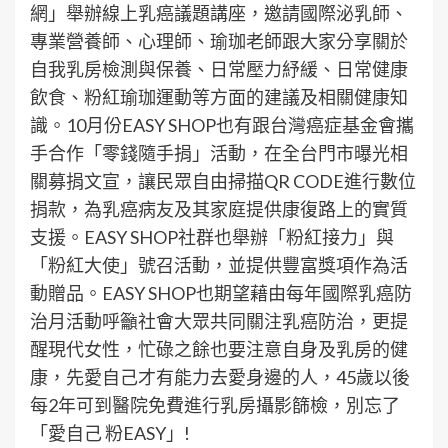
網」舉辦線上乳癌議題講座，邀請國際泌乳師、
專業營養師、心理師、瑜珈老師跟大家分享關於
自我乳房檢測與保養、日常壓力紓緩、日常健康
飲食、粉紅瑜珈運動等方面的建議及相關健康知
識。10月份EASY SHOP也有跟台灣癌症基金會攜
手合作「零錢隨手捐」活動，在全台門市曝光相
關募捐文宣，讓民眾自由掃描QR CODE進行數位
捐款，為乳癌病友及其家庭提供康復路上的實質
支援。EASY SHOP社群也舉辦「粉紅接力」與
「粉紅大使」號召活動，並提供豐富獎項作為活
動贈品。EASY SHOP也期望藉由每年國際乳癌防
治月活動呼籲社會大眾共同關注乳癌防治，更提
醒現代女性，忙碌之餘也要注意自身及乳房的健
康，先愛自己才有能力去愛身邊的人，45歲以後
每2年可到醫院免費進行乳房攝影篩檢，別忘了
「愛自己 粉EASY」!