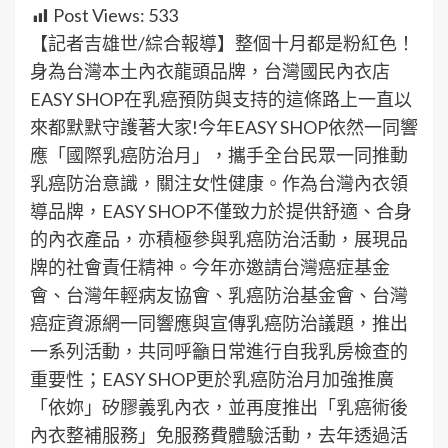
Post Views:
533
【記者吉雄世/綜合報導】整個十月都是粉紅色！
身為台灣本土內衣龍頭品牌，台灣國民內衣店
EASY SHOP在乳癌預防與支持的這條路上一直以
來都默默守護著大家!今年EASY SHOP依然一同響
應「國際乳癌防治月」，攜手全台民眾一同推動
乳癌防治意識，關注女性健康。作為台灣內衣領
導品牌，EASY SHOP不僅致力於提供舒適、合身
的內衣產品，亦積極參與乳癌防治活動，展現品
牌的社會責任精神。今年亦邀請台灣癌症基金
會、台灣年輕病友協會、乳癌防治基金會、台灣
癌症資源網一同響應與宣傳乳癌防治議題，推出
一系列活動，共同呼籲日常進行自我乳房檢查的
重要性；EASY SHOP更於乳癌防治月加強推廣
「依妳」矽膠義乳內衣，並再度推出「乳癌術後
內衣整補服務」免服務費體驗活動，去年透過活