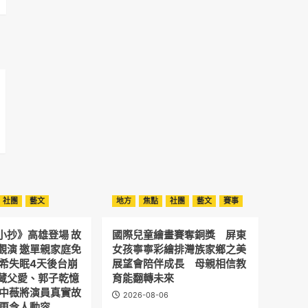
社團
藝文
地方
焦點
社團
藝文
賽事
小抄》高雄登場 故
國際兒童繪畫賽奪銅獎 屏東
觀演 邀單親家庭免
女孩寧寧彩繪排灣族家鄉之美
予希失眠4天後台崩
展望會陪伴成長 母親相信教
藏父愛、郭子乾憶
育能翻轉未來
劉中薇將演員真實故
2026-08-06
 更令人動容