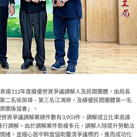
日表揚112年度績優勞資爭議調解人及民間團體，由局長
第二名徐英璋、第三名江鴻榮，及績優民間團體第一名
資關係協會」。
理勞資爭議調解案總件數有3,903件，調解成立比率高達
體進行調解。由於調解案件態樣多元，調解人除提升勞動法
情緒，並細心居中斡旋協助釐清爭議標的，進而成功化