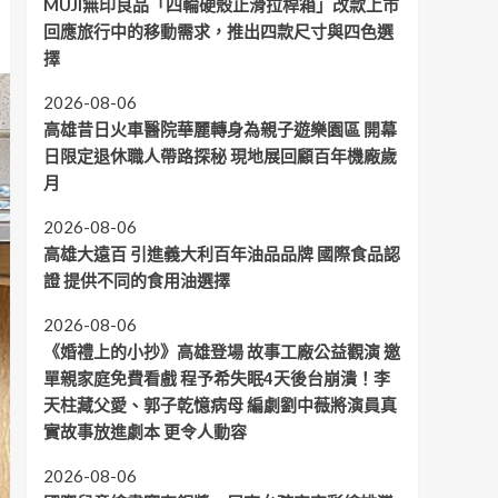
MUJI無印良品「四輪硬殼止滑拉桿箱」改款上市
回應旅行中的移動需求，推出四款尺寸與四色選
擇
2026-08-06
高雄昔日火車醫院華麗轉身為親子遊樂園區 開幕
日限定退休職人帶路探秘 現地展回顧百年機廠歲
月
2026-08-06
高雄大遠百 引進義大利百年油品品牌 國際食品認
證 提供不同的食用油選擇
2026-08-06
《婚禮上的小抄》高雄登場 故事工廠公益觀演 邀
單親家庭免費看戲 程予希失眠4天後台崩潰！李
天柱藏父愛、郭子乾憶病母 編劇劉中薇將演員真
實故事放進劇本 更令人動容
2026-08-06