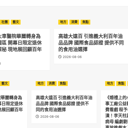
社團
藝文
地方
消費
焦點
火車醫院華麗轉身為
高雄大遠百 引進義大利百年油
園區 開幕日限定退休
品品牌 國際食品認證 提供不同
探秘 現地展回顧百年
的食用油選擇
2026-08-06
6
藝文
地方
消費
焦點
地方
焦點
院華麗轉身為
高雄大遠百 引進義大利百年油
《婚禮上的
幕日限定退休
品品牌 國際食品認證 提供不
事工廠公益
地展回顧百年
同的食用油選擇
費看戲 程
潰！李天柱
2026-08-06
病母 編劇
事放進劇本