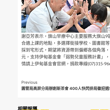
謝亞芳表示，旗山早療中心主要服務大旗山9
合適上課的地點，多選擇銜接學校、圖書館等
採到宅形式，期望將資源帶到偏鄉各個角落，
元，支持伊甸基金會「弱勢兒童服務計畫」，
情請上伊甸基金會官網，捐款專線(07)315-96
Post
Previous
園管局高屏分局辦創新茶會 400人快閃排局徽迎週
Navigation
相關報導