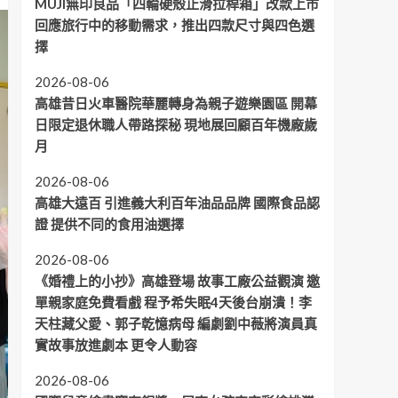
MUJI無印良品「四輪硬殼止滑拉桿箱」改款上市
回應旅行中的移動需求，推出四款尺寸與四色選
擇
2026-08-06
高雄昔日火車醫院華麗轉身為親子遊樂園區 開幕
日限定退休職人帶路探秘 現地展回顧百年機廠歲
月
2026-08-06
高雄大遠百 引進義大利百年油品品牌 國際食品認
證 提供不同的食用油選擇
2026-08-06
《婚禮上的小抄》高雄登場 故事工廠公益觀演 邀
單親家庭免費看戲 程予希失眠4天後台崩潰！李
天柱藏父愛、郭子乾憶病母 編劇劉中薇將演員真
實故事放進劇本 更令人動容
2026-08-06