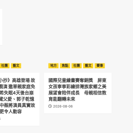
社團
藝文
地方
焦點
社團
藝文
賽事
小抄》高雄登場 故
國際兒童繪畫賽奪銅獎 屏東
觀演 邀單親家庭免
女孩寧寧彩繪排灣族家鄉之美
予希失眠4天後台崩
展望會陪伴成長 母親相信教
藏父愛、郭子乾憶
育能翻轉未來
劉中薇將演員真實故
2026-08-06
 更令人動容
6