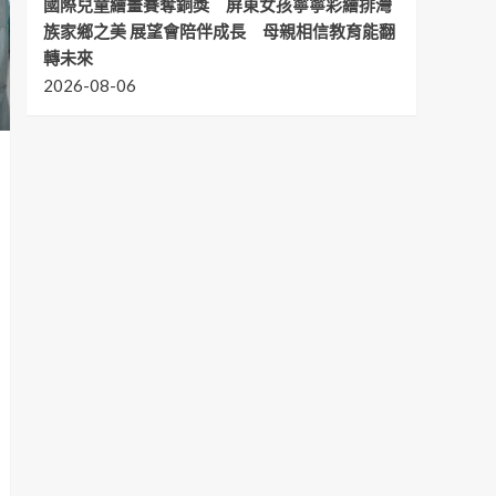
國際兒童繪畫賽奪銅獎 屏東女孩寧寧彩繪排灣
族家鄉之美 展望會陪伴成長 母親相信教育能翻
轉未來
2026-08-06