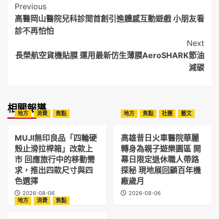
Post
Previous
高醫岡山醫院兒科診間首創引進體感互動遊戲 小朋友看
Navigation
診不再怕怕
Next
長榮航空貨機貼膜 運用最新仿生薄膜AeroSHARK節油
減碳
相關報導
地方
消費
焦點
地方
焦點
社團
藝文
MUJI無印良品「四輪硬
高雄昔日火車醫院華麗
殼止滑拉桿箱」改款上
轉身為親子遊樂園區 開
市 回應旅行中的移動需
幕日限定退休職人帶路
求，推出四款尺寸與四
探秘 現地展回顧百年機
色選擇
廠歲月
2026-08-06
2026-08-06
地方
消費
焦點