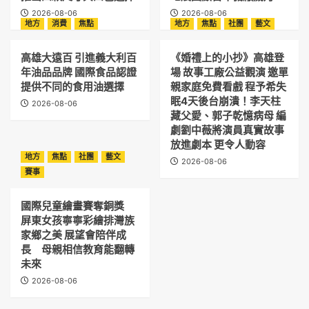
2026-08-06
2026-08-06
地方
消費
焦點
地方
焦點
社團
藝文
高雄大遠百 引進義大利百
《婚禮上的小抄》高雄登
年油品品牌 國際食品認證
場 故事工廠公益觀演 邀單
提供不同的食用油選擇
親家庭免費看戲 程予希失
眠4天後台崩潰！李天柱
2026-08-06
藏父愛、郭子乾憶病母 編
劇劉中薇將演員真實故事
放進劇本 更令人動容
地方
焦點
社團
藝文
2026-08-06
賽事
國際兒童繪畫賽奪銅獎
屏東女孩寧寧彩繪排灣族
家鄉之美 展望會陪伴成
長 母親相信教育能翻轉
未來
2026-08-06