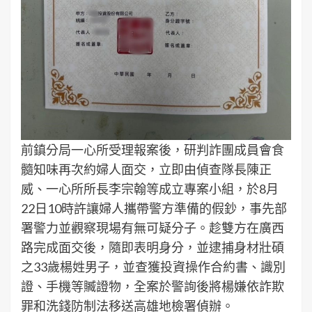
前鎮分局一心所受理報案後，研判詐團成員會食
髓知味再次約婦人面交，立即由偵查隊長陳正
威、一心所所長李宗翰等成立專案小組，於8月
22日10時許讓婦人攜帶警方準備的假鈔，事先部
署警力並觀察現場有無可疑分子。趁雙方在廣西
路完成面交後，隨即表明身分，並逮捕身材壯碩
之33歲楊姓男子，並查獲投資操作合約書、識別
證、手機等贓證物，全案於警詢後將楊嫌依詐欺
罪和洗錢防制法移送高雄地檢署偵辦。