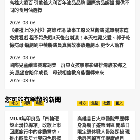
高雄大遠百 引進義大利百年油品品牌 國際食品認證 提供不
同的食用油選擇
2026-08-06
《婚禮上的小抄》高雄登場 故事工廠公益觀演 邀單親家庭
免費看戲 程予希失眠4天後台崩潰！李天柱藏父愛、郭子乾
憶病母 編劇劉中薇將演員真實故事放進劇本 更令人動容
2026-08-06
國際兒童繪畫賽奪銅獎 屏東女孩寧寧彩繪排灣族家鄉之
美 展望會陪伴成長 母親相信教育能翻轉未來
2026-08-06
您可能有興趣的新聞
地方
消費
焦點
地方
焦點
社團
藝文
MUJI無印良品「四輪硬
高雄昔日火車醫院華麗轉
殼止滑拉桿箱」改款上市
身為親子遊樂園區 開幕日
回應旅行中的移動需求，
限定退休職人帶路探秘 現
推出四款尺寸與四色選擇
地展回顧百年機廠歲月