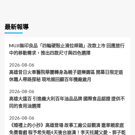
最新報導
MUJI無印良品「四輪硬殼止滑拉桿箱」改款上市 回應旅行
中的移動需求，推出四款尺寸與四色選擇
2026-08-06
高雄昔日火車醫院華麗轉身為親子遊樂園區 開幕日限定退
休職人帶路探秘 現地展回顧百年機廠歲月
2026-08-06
高雄大遠百 引進義大利百年油品品牌 國際食品認證 提供不
同的食用油選擇
2026-08-06
《婚禮上的小抄》高雄登場 故事工廠公益觀演 邀單親家庭
免費看戲 程予希失眠4天後台崩潰！李天柱藏父愛、郭子乾