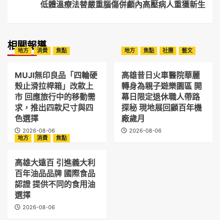
低體溫療法替嚴重腦傷併顱內高壓病人重獲新生
相關報導
地方
消費
焦點
地方
焦點
社團
藝文
MUJI無印良品「四輪硬
高雄昔日火車醫院華麗
殼止滑拉桿箱」改款上
轉身為親子遊樂園區 開
市 回應旅行中的移動需
幕日限定退休職人帶路
求，推出四款尺寸與四
探秘 現地展回顧百年機
色選擇
廠歲月
2026-08-06
2026-08-06
地方
消費
焦點
高雄大遠百 引進義大利
百年油品品牌 國際食品
認證 提供不同的食用油
選擇
2026-08-06