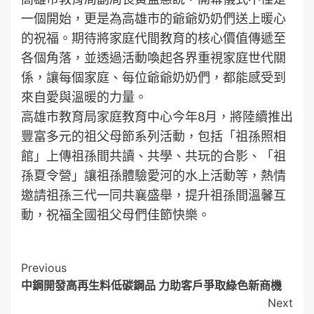
一個開始，更是為高雄市的爺爺奶奶們送上暖心
的祝福。期待將家庭代間教育的核心價值傳遞至
各個角落，並透過活動喚起各界重視家庭世代關
係，讓每個家庭、每位爺爺奶奶們，都能感受到
來自愛與溫暖的力量。
高雄市教育局家庭教育中心今年8月，將陸續推出
豐富多元的祖父母節系列活動，包括「祖孫照相
館」上傳祖孫間共讀、共學、共玩的合影、「祖
孫夏令營」讓祖孫體驗愛河的水上活動等，熱情
邀請祖孫三代一同共襄盛舉，提升祖孫間溫馨互
動，祝福全國祖父母們佳節快樂。
Post
Previous
中鋼開發高再生料低碳鋼品 力助客戶爭取綠色新商機
Navigation
Next