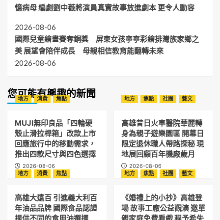
憶病母 編劇劉中薇將演員真實故事放進劇本 更令人動容
2026-08-06
國際兒童繪畫賽奪銅獎 屏東女孩寧寧彩繪排灣族家鄉之
美 展望會陪伴成長 母親相信教育能翻轉未來
2026-08-06
您可能有興趣的新聞
地方
消費
焦點
地方
焦點
社團
藝文
MUJI無印良品「四輪硬
高雄昔日火車醫院華麗轉
殼止滑拉桿箱」改款上市
身為親子遊樂園區 開幕日
回應旅行中的移動需求，
限定退休職人帶路探秘 現
推出四款尺寸與四色選擇
地展回顧百年機廠歲月
2026-08-06
2026-08-06
地方
消費
焦點
地方
焦點
社團
藝文
高雄大遠百 引進義大利百
《婚禮上的小抄》高雄登
年油品品牌 國際食品認證
場 故事工廠公益觀演 邀單
提供不同的食用油選擇
親家庭免費看戲 程予希失