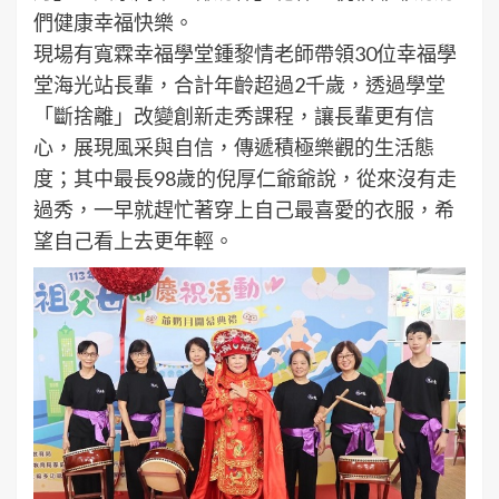
們健康幸福快樂。
現場有寬霖幸福學堂鍾黎情老師帶領30位幸福學
堂海光站長輩，合計年齡超過2千歲，透過學堂
「斷捨離」改變創新走秀課程，讓長輩更有信
心，展現風采與自信，傳遞積極樂觀的生活態
度；其中最長98歲的倪厚仁爺爺說，從來沒有走
過秀，一早就趕忙著穿上自己最喜愛的衣服，希
望自己看上去更年輕。