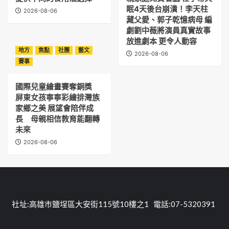
眠4天後台崩潰！李天柱
2026-08-06
藏父愛、郭子乾憶病母 編
劇劉中薇將演員真實故事
放進劇本 更令人動容
地方
焦點
社團
藝文
2026-08-06
賽事
國際兒童繪畫賽奪銅獎
屏東女孩寧寧彩繪排灣族
家鄉之美 展望會陪伴成
長 母親相信教育能翻轉
未來
2026-08-06
社址:高雄市鹽埕區大安街115號10樓之1 電話:07-5320391