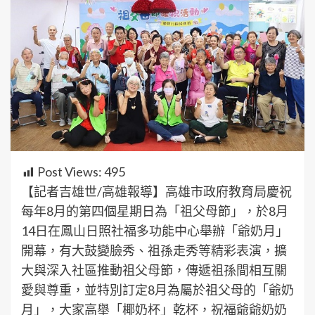
Post Views:
495
【記者吉雄世/高雄報導】高雄市政府教育局慶祝
每年8月的第四個星期日為「祖父母節」，於8月
14日在鳳山日照社福多功能中心舉辦「爺奶月」
開幕，有大鼓變臉秀、祖孫走秀等精彩表演，擴
大與深入社區推動祖父母節，傳遞祖孫間相互關
愛與尊重，並特別訂定8月為屬於祖父母的「爺奶
月」，大家高舉「椰奶杯」乾杯，祝福爺爺奶奶