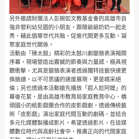
另外邀請財團法人彭婉如文教基金會的高雄市自
強非營利幼兒園的小朋友，跟隨爺爺奶奶一起走
秀，藉此倡導世代共融，促進代間更多互動，凝
聚家庭世代關係。
活動由「臻太鼓」精彩的太鼓川劇變臉表演揭開
序幕，現場營造出震撼的節奏與力量感，極具視
聽衝擊，尤其是變臉表演者透過獨特技藝快速更
換臉譜，以不可思議的速度展現，更是精采絕
倫；另也透過本活動搶先播放「超人尬阿嬤」的
幕後花絮，是由高雄市教育局家庭教育中心、橋
頭國小的紙影戲團合作的皮影戲劇，透過傳統藝
術「皮影戲」演出家庭代間互動的劇碼，並結合
多元化媒體製播成影片，希望透過影片，在這媒
體數位時代與高齡社會中，推廣正向的代間家庭