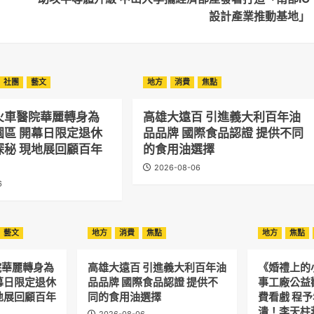
設計產業推動基地」
社團
藝文
地方
消費
焦點
火車醫院華麗轉身為
高雄大遠百 引進義大利百年油
園區 開幕日限定退休
品品牌 國際食品認證 提供不同
探秘 現地展回顧百年
的食用油選擇
2026-08-06
6
藝文
地方
消費
焦點
地方
焦點
院華麗轉身為
高雄大遠百 引進義大利百年油
《婚禮上的
幕日限定退休
品品牌 國際食品認證 提供不
事工廠公益
地展回顧百年
同的食用油選擇
費看戲 程
潰！李天柱