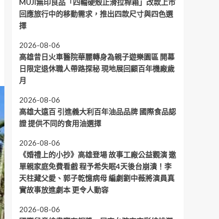
MUJI無印良品「四輪硬殼止滑拉桿箱」改款上市
回應旅行中的移動需求，推出四款尺寸與四色選
擇
2026-08-06
高雄昔日火車醫院華麗轉身為親子遊樂園區 開幕
日限定退休職人帶路探秘 現地展回顧百年機廠歲
月
2026-08-06
高雄大遠百 引進義大利百年油品品牌 國際食品認
證 提供不同的食用油選擇
2026-08-06
《婚禮上的小抄》高雄登場 故事工廠公益觀演 邀
單親家庭免費看戲 程予希失眠4天後台崩潰！李
天柱藏父愛、郭子乾憶病母 編劇劉中薇將演員真
實故事放進劇本 更令人動容
2026-08-06