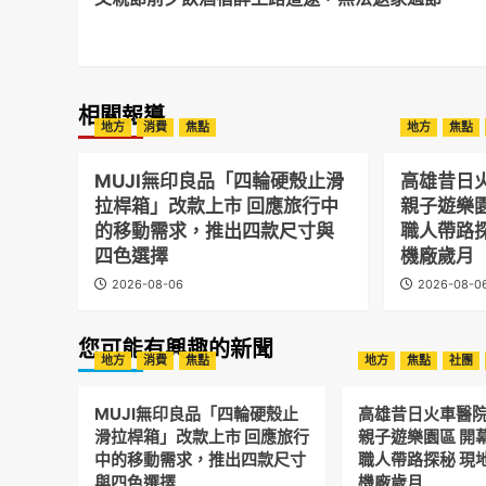
Navigation
相關報導
地方
消費
焦點
地方
焦點
MUJI無印良品「四輪硬殼止滑
高雄昔日
拉桿箱」改款上市 回應旅行中
親子遊樂
的移動需求，推出四款尺寸與
職人帶路
四色選擇
機廠歲月
2026-08-06
2026-08-0
您可能有興趣的新聞
地方
消費
焦點
地方
焦點
社團
MUJI無印良品「四輪硬殼止
高雄昔日火車醫
滑拉桿箱」改款上市 回應旅行
親子遊樂園區 開
中的移動需求，推出四款尺寸
職人帶路探秘 現
與四色選擇
機廠歲月