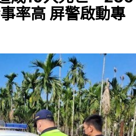
肇事率高 屏警啟動專