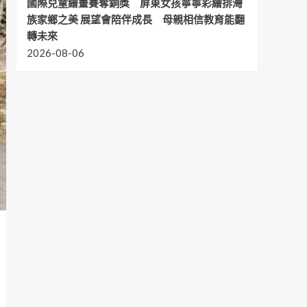
國際兒童繪畫賽奪銅獎 屏東女孩寧寧彩繪排灣
族家鄉之美 展望會陪伴成長 母親相信教育能翻
轉未來
2026-08-06