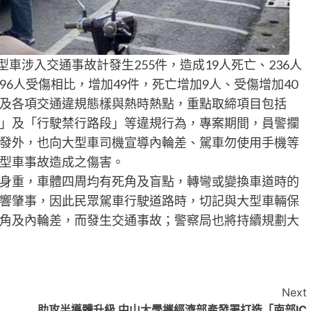
型車涉入交通事故計發生255件，造成19人死亡、236人
196人受傷相比，增加49件，死亡增加9人、受傷增加40
及各項交通違規態樣與熱時熱點，重點取締項目包括
」及「行駛禁行路段」等違規行為，專案期間，員警攔
發外，也向大型車司機宣導內輪差、駕車勿使用手機等
型車事故造成之傷害。
身重，車體四周均有死角及盲點，轉彎或變換車道時的
響肇事，因此民眾駕車行駛道路時，切記與大型車輛保
角及內輪差，而發生交通事故；警察局也將持續規劃大
Next
助攻半導體升級 中山大學攜經濟部產發署打造「南部IC