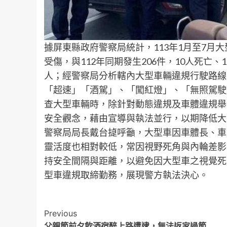
據屏東縣政府警察局統計，113年1月至7月大
受傷，與112年同期發生206件，10人死亡、
人；經警察局分析轄內大型車輛違規行駛路線
「超速」「酒駕」、「闖紅燈」、「無照駕駛
查大型車輛時，除針對動態違規及車體違規舉
安全觀念，藉由宣導與執法並行，以期降低大
警察局局長戴台㨗呼籲，大型車因車體長、車
靈活度也相對較低，常因視野死角與內輪差影
持安全間隔與距離，以避免因大型車之視覺死
型車違規取締勤務，展現警方執法決心。
Post
Previous
父親節前夕飲酒宿醉上路遭逮，無法返家過節