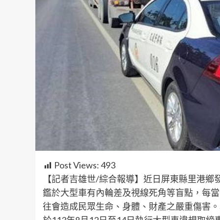
Post Views:
493
【記者吉雄世/綜合報導】近日屏東縣里港鄉
鑑於大型車有內輪差及視線死角等盲點，每當
往會造成民眾生命、身體、財產之嚴重傷害。