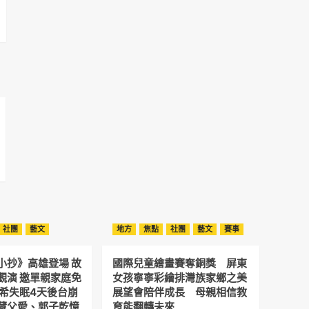
社團
藝文
地方
焦點
社團
藝文
賽事
小抄》高雄登場 故
國際兒童繪畫賽奪銅獎 屏東
觀演 邀單親家庭免
女孩寧寧彩繪排灣族家鄉之美
予希失眠4天後台崩
展望會陪伴成長 母親相信教
藏父愛、郭子乾憶
育能翻轉未來