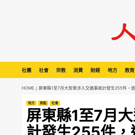
Skip
to
content
社團
社會
宗教
消費
財經
地方
教育
HOME
屏東縣1至7月大型車涉入交通事故計發生255件，造
地方
焦點
社會
屏東縣1至7月
計發生255件，