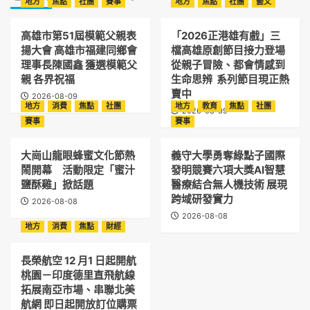
地方
焦點
社團
賽事
地方
焦點
社團
藝文
高雄市第51屆模範父親表
「2026正港雄有戲」三
揚大會 高雄市福建同鄉會
檔高雄原創節目接力登場
理事長陳國鑫 獲選模範父
從親子冒險、都會情感到
親 各界祝福
生命思辨 系列節目現正熱
賣中
2026-08-09
地方
消費
焦點
社團
地方
教育
焦點
社團
2026-08-09
賽事
賽事
大崗山龍眼蜂蜜文化節熱
義守大學勇奪綠點子國際
鬧開幕 活動限定「蜜汁
發明競賽六項大獎AI智慧
鹽酥雞」掀話題
醫療結合無人機技術 展現
跨域研發實力
2026-08-08
2026-08-08
地方
消費
焦點
財經
長榮航空 12 月1 日起開航
桃園－印度德里直飛航線
拓展南亞市場、串聯北美
航網 即日起開放訂位購票