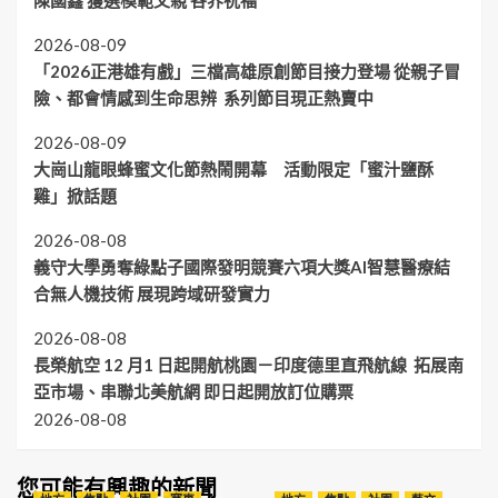
2026-08-09
「2026正港雄有戲」三檔高雄原創節目接力登場 從親子冒
險、都會情感到生命思辨 系列節目現正熱賣中
2026-08-09
大崗山龍眼蜂蜜文化節熱鬧開幕 活動限定「蜜汁鹽酥
雞」掀話題
2026-08-08
義守大學勇奪綠點子國際發明競賽六項大獎AI智慧醫療結
合無人機技術 展現跨域研發實力
2026-08-08
長榮航空 12 月1 日起開航桃園－印度德里直飛航線 拓展南
亞市場、串聯北美航網 即日起開放訂位購票
2026-08-08
您可能有興趣的新聞