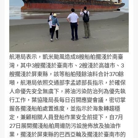
航港局表示，凱米颱風造成8艘船舶擱淺於南臺
灣，其中3艘擱淺於臺南市、2艘淺於高雄市、3
艘擱淺於屏東縣，該等船舶殘餘油料合計370餘
噸，航港局依照交通部李孟諺部長指示，於確保
人命優先安全無虞下，將油污染防治列為優先執
行工作，葉協隆局長每日召開應變會議，密切掌
握各擱淺船舶處置進度，並指示於海象轉趨穩
定，兼顧相關人員登船作業安全前提下，自7月
27日展開擱淺船舶周邊防污設施佈放及抽油作
業，擱淺於屏東縣的巴西亞輪及擱淺於臺南市的