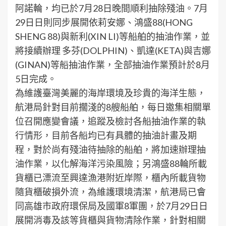
阿諾輪，均已於7月28日晚間順利抽除殘油。7月
29日日則同步展開依莉安娜、鴻盛88(HONG
SHENG 88)與新利(XIN LI)等船舶的抽油作業，並
將接續辦理 多芬(DOLPHIN)、凱達(KETA)與吉娜
(GINAN)等船抽油作業，全部抽油作業預計於8月
5日完成。
為維護臺灣美麗的海岸環境及珍貴的海洋生態，
航港局針對目前擱淺的8艘船舶，每日邀集相關單
位召開應變會議，追蹤及檢討各船抽油作業的執
行情形，目前各船均已有具體的抽油計畫及期
程，對於尚有殘油待抽除的船舶，將加速辦理抽
油作業，以化解海洋污染風險；另鴻盛88輪所載
貨櫃已漂流至興達漁港附近岸際，櫃內所載貨物
隨貨櫃破損外流，為維護環境清潔，航港局已會
同高雄市政府環保局及國軍8軍團，於7月29日日
展開消毒及該等貨櫃與貨物清除作業，針對相關