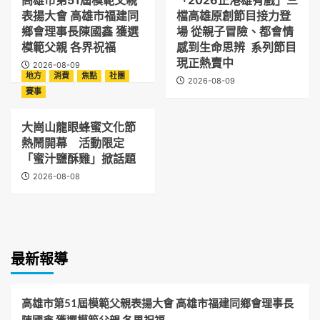
表揚大會 高雄市福建同
檔高雄原創節目接力登
鄉會理事長陳國鑫 獲選
場 從親子冒險、都會情
模範父親 各界祝福
感到生命思辨 系列節目
現正熱賣中
2026-08-09
地方
消費
焦點
社團
2026-08-09
賽事
大崗山龍眼蜂蜜文化節
熱鬧開幕 活動限定
「蜜汁鹽酥雞」掀話題
2026-08-08
最新報導
高雄市第51屆模範父親表揚大會 高雄市福建同鄉會理事長
陳國鑫 獲選模範父親 各界祝福