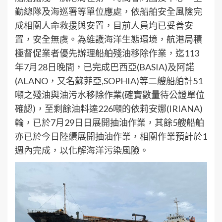
勤總隊及海巡署等單位應處，依船舶安全風險完
成相關人命救援與安置，目前人員均已妥善安
置，安全無虞。為維護海洋生態環境，航港局積
極督促業者優先辦理船舶殘油移除作業，迄113
年7月28日晚間，已完成巴西亞(BASIA)及阿諾
(ALANO，又名蘇菲亞,SOPHIA)等二艘船舶計51
噸之殘油與油污水移除作業(確實數量待公證單位
確認)，至剩餘油料達226噸的依莉安娜(IRIANA)
輪，已於7月29日日展開抽油作業，其餘5艘船舶
亦已於今日陸續展開抽油作業，相關作業預計於1
週內完成，以化解海洋污染風險。