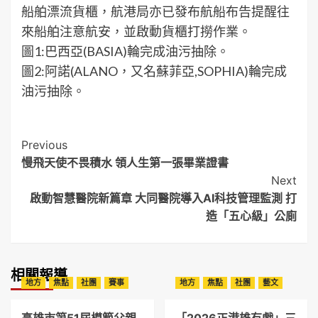
船舶漂流貨櫃，航港局亦已發布航船布告提醒往
來船舶注意航安，並啟動貨櫃打撈作業。
圖1:巴西亞(BASIA)輪完成油污抽除。
圖2:阿諾(ALANO，又名蘇菲亞,SOPHIA)輪完成
油污抽除。
Post
Previous
慢飛天使不畏積水 領人生第一張畢業證書
Navigation
Next
啟動智慧醫院新篇章 大同醫院導入AI科技管理監測 打
造「五心級」公廁
相關報導
地方
焦點
社團
賽事
地方
焦點
社團
藝文
高雄市第51屆模範父親
「2026正港雄有戲」三