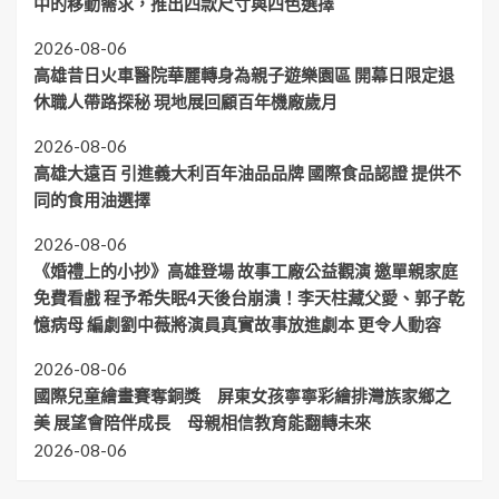
中的移動需求，推出四款尺寸與四色選擇
2026-08-06
高雄昔日火車醫院華麗轉身為親子遊樂園區 開幕日限定退
休職人帶路探秘 現地展回顧百年機廠歲月
2026-08-06
高雄大遠百 引進義大利百年油品品牌 國際食品認證 提供不
同的食用油選擇
2026-08-06
《婚禮上的小抄》高雄登場 故事工廠公益觀演 邀單親家庭
免費看戲 程予希失眠4天後台崩潰！李天柱藏父愛、郭子乾
憶病母 編劇劉中薇將演員真實故事放進劇本 更令人動容
2026-08-06
國際兒童繪畫賽奪銅獎 屏東女孩寧寧彩繪排灣族家鄉之
美 展望會陪伴成長 母親相信教育能翻轉未來
2026-08-06