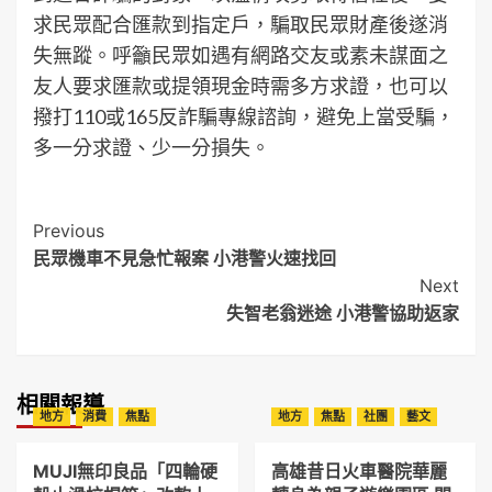
求民眾配合匯款到指定戶，騙取民眾財產後遂消
失無蹤。呼籲民眾如遇有網路交友或素未謀面之
友人要求匯款或提領現金時需多方求證，也可以
撥打110或165反詐騙專線諮詢，避免上當受騙，
多一分求證、少一分損失。
Post
Previous
民眾機車不見急忙報案 小港警火速找回
Navigation
Next
失智老翁迷途 小港警協助返家
相關報導
地方
消費
焦點
地方
焦點
社團
藝文
MUJI無印良品「四輪硬
高雄昔日火車醫院華麗