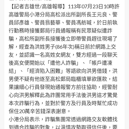
【記者吉雄世/高雄報導】113年07月23日10時許
高雄警局小港分局高松派出所副所長王元良、警
員邱彥雄、警員翁藝華、警員馮舫瑊，於日前執
行勤務時接獲郵局行員通報稱有民眾疑似遭詐
騙，高松所副所長接獲後立即帶警員趕往現場了
解，經查為洪姓男子(86年次)稱日前於網路上交
友，並認識一名高姓女網友，雙方經過一段聊天
後高女便開始以「遭他人詐騙」、「帳戶遭凍
結」、「經濟陷入困難」等語欲向洪男借錢，洪
男便不疑有他逐至高松郵局臨櫃填單欲匯款，結
果讓細心行員發現始通報警方前往協助，經警耐
心向洪男解釋此為詐團常用手法後洪男這才驚覺
本次詐騙行為，並對於警方及行員及時幫忙成功
保住20萬辛苦錢深表謝意。
小港分局表示，詐騙集團常透過網路交友軟體找
到適合詐騙的對象，以溫情攻勢取得信任後，要