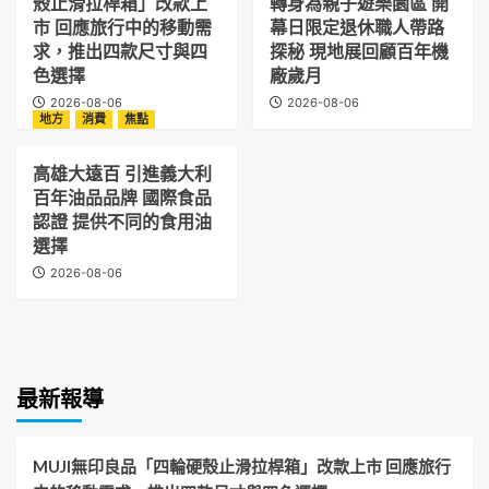
殼止滑拉桿箱」改款上
轉身為親子遊樂園區 開
市 回應旅行中的移動需
幕日限定退休職人帶路
求，推出四款尺寸與四
探秘 現地展回顧百年機
色選擇
廠歲月
2026-08-06
2026-08-06
地方
消費
焦點
高雄大遠百 引進義大利
百年油品品牌 國際食品
認證 提供不同的食用油
選擇
2026-08-06
最新報導
MUJI無印良品「四輪硬殼止滑拉桿箱」改款上市 回應旅行