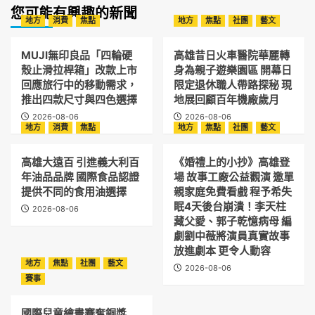
您可能有興趣的新聞
地方
消費
焦點
地方
焦點
社團
藝文
MUJI無印良品「四輪硬
高雄昔日火車醫院華麗轉
殼止滑拉桿箱」改款上市
身為親子遊樂園區 開幕日
回應旅行中的移動需求，
限定退休職人帶路探秘 現
推出四款尺寸與四色選擇
地展回顧百年機廠歲月
2026-08-06
2026-08-06
地方
消費
焦點
地方
焦點
社團
藝文
高雄大遠百 引進義大利百
《婚禮上的小抄》高雄登
年油品品牌 國際食品認證
場 故事工廠公益觀演 邀單
提供不同的食用油選擇
親家庭免費看戲 程予希失
眠4天後台崩潰！李天柱
2026-08-06
藏父愛、郭子乾憶病母 編
劇劉中薇將演員真實故事
放進劇本 更令人動容
地方
焦點
社團
藝文
2026-08-06
賽事
國際兒童繪畫賽奪銅獎