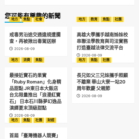
您可能有興趣的新聞
地方
焦點
社會
地方
教育
焦點
社團
戒毒男沿途交通違規遭攔
高雄大學攜手越南姊妹校
查，再被揪出毒駕送辦
串聯法學教育與司法實務
打造臺越法律交流平台
2026-08-09
2026-08-09
地方
消費
焦點
地方
焦點
社團
最接近寶石的果實
長兄如父三兄妹攜手照顧
「Ruby Roman」化身精
不離棄 華山大寮一站20
品甜點 JR東日本大飯店
周年歡慶 父親節
台北限量推出「浪漫紅寶
2026-08-09
石」 日本石川縣夢幻逸品
演繹夏末頂級甜點
2026-08-09
地方
焦點
社團
財經
首屆「臺灣機器人競賽」