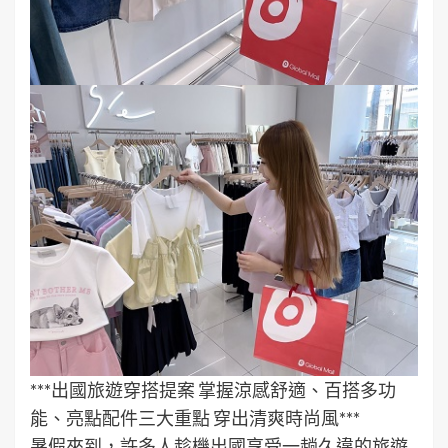
***出國旅遊穿搭提案 掌握涼感舒適、百搭多功
能、亮點配件三大重點 穿出清爽時尚風***
暑假來到，許多人趁機出國享受一趟久違的旅遊