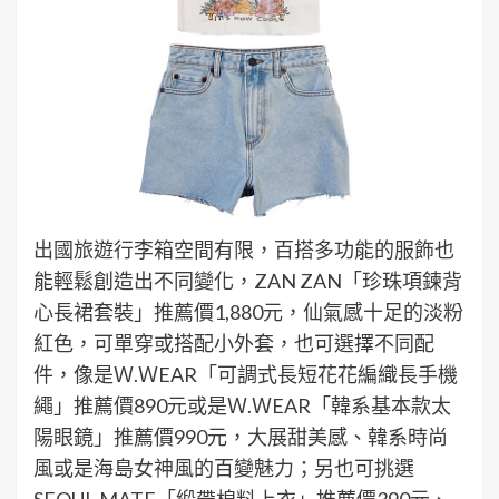
出國旅遊行李箱空間有限，百搭多功能的服飾也
能輕鬆創造出不同變化，ZAN ZAN「珍珠項鍊背
心長裙套裝」推薦價1,880元，仙氣感十足的淡粉
紅色，可單穿或搭配小外套，也可選擇不同配
件，像是Ｗ.ＷEAR「可調式長短花花編織長手機
繩」推薦價890元或是Ｗ.ＷEAR「韓系基本款太
陽眼鏡」推薦價990元，大展甜美感、韓系時尚
風或是海島女神風的百變魅力；另也可挑選
SEOUL MATE「緞帶棉料上衣」推薦價390元、