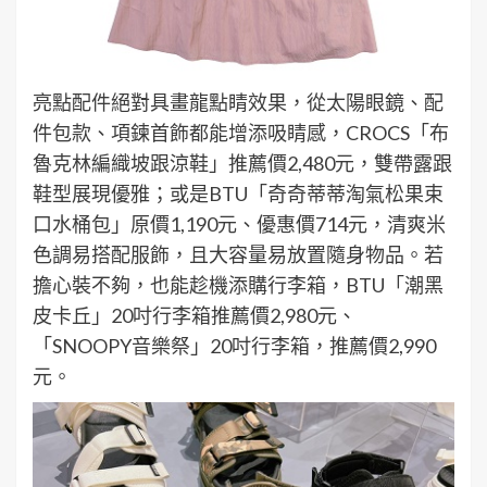
亮點配件絕對具畫龍點睛效果，從太陽眼鏡、配
件包款、項鍊首飾都能增添吸睛感，CROCS「布
魯克林編織坡跟涼鞋」推薦價2,480元，雙帶露跟
鞋型展現優雅；或是BTU「奇奇蒂蒂淘氣松果束
口水桶包」原價1,190元、優惠價714元，清爽米
色調易搭配服飾，且大容量易放置隨身物品。若
擔心裝不夠，也能趁機添購行李箱，BTU「潮黑
皮卡丘」20吋行李箱推薦價2,980元、
「SNOOPY音樂祭」20吋行李箱，推薦價2,990
元。