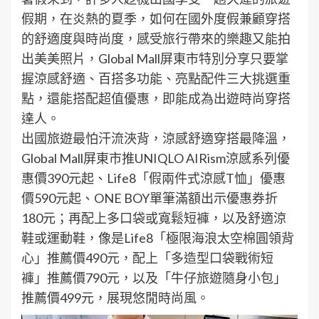
假期，在炎熱的夏季，如何在國外度假兼顧穿搭
的舒適度與時尚度，感受旅行帶來的樂趣又能拍
出美美照片，Global Mall屏東市特別分享只要掌
握涼感舒適、百搭多功能、亮點配件三大挑選重
點，還能搭配超值優惠，即能成為出遊時尚穿搭
達人。
出國旅遊最怕汗流浹背，涼感舒適穿搭最降溫，
Global Mall屏東市推UNIQLO AIRism涼感系列優
惠價390元起、Life8「假兩件式涼感T恤」優惠
價590元起、ONE BOY單筆滿額出示優惠券折
180元；再配上多口袋或寬鬆短褲，以及舒適涼
鞋或運動鞋，像是Life8「極限海浪太空棉圓領背
心」推薦價490元，配上「多造型口袋戰術短
褲」推薦價790元，以及「牛仔旅遊隨身小包」
推薦價499元，展現悠閒時尚風。