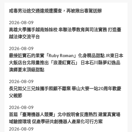
戒毒男沿途交通違規遭攔查，再被揪出毒駕送辦
2026-08-09
高雄大學攜手越南姊妹校 串聯法學教育與司法實務 打造臺
越法律交流平台
2026-08-09
最接近寶石的果實「Ruby Roman」化身精品甜點 JR東日本
大飯店台北限量推出「浪漫紅寶石」 日本石川縣夢幻逸品
演繹夏末頂級甜點
2026-08-09
長兄如父三兄妹攜手照顧不離棄 華山大寮一站20周年歡慶
父親節
2026-08-09
首屆「臺灣機器人競賽」北中說明會反應熱烈 建置真實場
域驗證環境 促產學研共創機器人產業化可行方案
2026-08-09