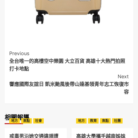
Post
Previous
全台唯一的高樓空中樂園 大立百貨 高雄十大熱門拍照
Navigation
打卡地點
Next
響應國際友誼日 凱米颱風後帶山達基領青年志工恢復市
容
相關報導
地方
焦點
社會
地方
教育
焦點
社團
戒毒男沿途交通違規遭
高雄大學攜手越南姊妹