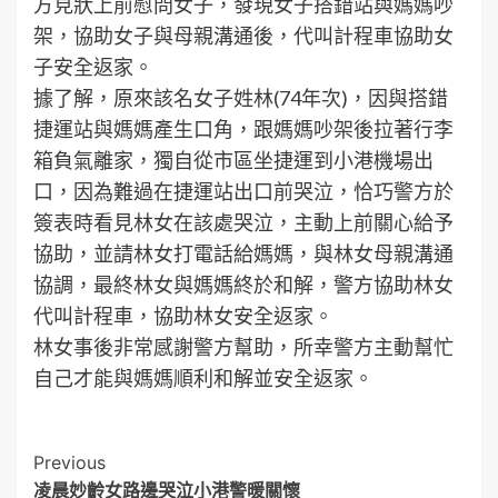
方見狀上前慰問女子，發現女子搭錯站與媽媽吵
架，協助女子與母親溝通後，代叫計程車協助女
子安全返家。
據了解，原來該名女子姓林(74年次)，因與搭錯
捷運站與媽媽產生口角，跟媽媽吵架後拉著行李
箱負氣離家，獨自從市區坐捷運到小港機場出
口，因為難過在捷運站出口前哭泣，恰巧警方於
簽表時看見林女在該處哭泣，主動上前關心給予
協助，並請林女打電話給媽媽，與林女母親溝通
協調，最終林女與媽媽終於和解，警方協助林女
代叫計程車，協助林女安全返家。
林女事後非常感謝警方幫助，所幸警方主動幫忙
自己才能與媽媽順利和解並安全返家。
Post
Previous
凌晨妙齡女路邊哭泣小港警暖關懷