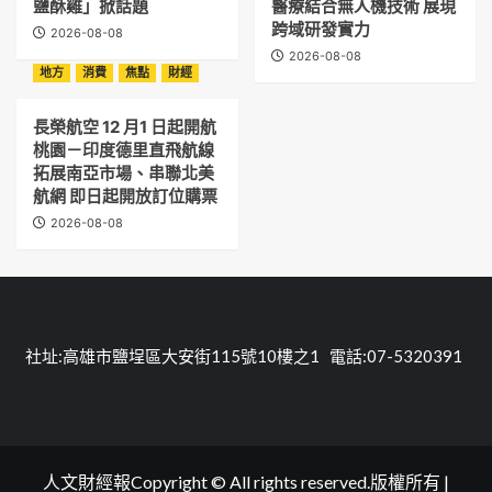
鹽酥雞」掀話題
醫療結合無人機技術 展現
跨域研發實力
2026-08-08
2026-08-08
地方
消費
焦點
財經
長榮航空 12 月1 日起開航
桃園－印度德里直飛航線
拓展南亞市場、串聯北美
航網 即日起開放訂位購票
2026-08-08
社址:高雄市鹽埕區大安街115號10樓之1 電話:07-5320391
人文財經報Copyright © All rights reserved.版權所有
|