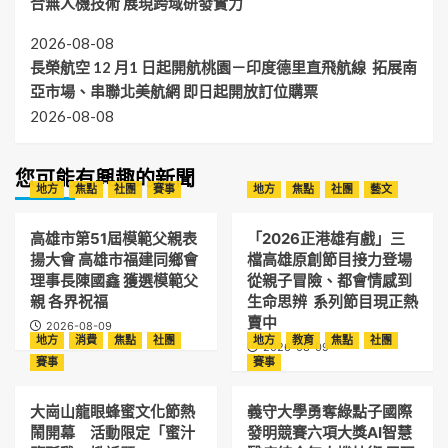
合無人機技術 展現跨域研發實力
2026-08-08
長榮航空 12 月1 日起開航桃園－印度德里直飛航線 拓展南
亞市場、串聯北美航網 即日起開放訂位購票
2026-08-08
您可能有興趣的新聞
地方
焦點
社團
賽事
地方
焦點
社團
藝文
高雄市第51屆模範父親表
「2026正港雄有戲」三
揚大會 高雄市福建同鄉會
檔高雄原創節目接力登場
理事長陳國鑫 獲選模範父
從親子冒險、都會情感到
親 各界祝福
生命思辨 系列節目現正熱
賣中
2026-08-09
地方
消費
焦點
社團
地方
教育
焦點
社團
2026-08-09
賽事
賽事
大崗山龍眼蜂蜜文化節熱
義守大學勇奪綠點子國際
鬧開幕 活動限定「蜜汁
發明競賽六項大獎AI智慧