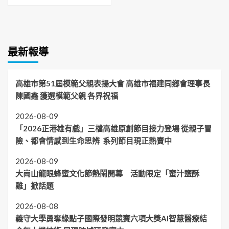
最新報導
高雄市第51屆模範父親表揚大會 高雄市福建同鄉會理事長
陳國鑫 獲選模範父親 各界祝福
2026-08-09
「2026正港雄有戲」三檔高雄原創節目接力登場 從親子冒
險、都會情感到生命思辨 系列節目現正熱賣中
2026-08-09
大崗山龍眼蜂蜜文化節熱鬧開幕 活動限定「蜜汁鹽酥
雞」掀話題
2026-08-08
義守大學勇奪綠點子國際發明競賽六項大獎AI智慧醫療結