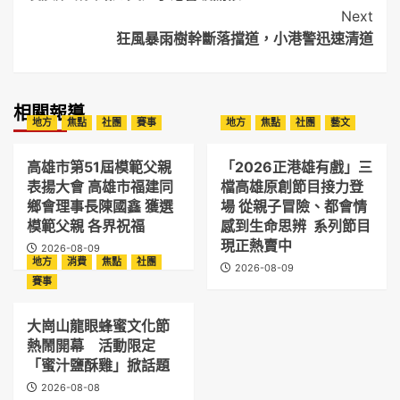
Navigation
Next
狂風暴雨樹幹斷落擋道，小港警迅速清道
相關報導
地方
焦點
社團
賽事
地方
焦點
社團
藝文
高雄市第51屆模範父親
「2026正港雄有戲」三
表揚大會 高雄市福建同
檔高雄原創節目接力登
鄉會理事長陳國鑫 獲選
場 從親子冒險、都會情
模範父親 各界祝福
感到生命思辨 系列節目
現正熱賣中
2026-08-09
地方
消費
焦點
社團
2026-08-09
賽事
大崗山龍眼蜂蜜文化節
熱鬧開幕 活動限定
「蜜汁鹽酥雞」掀話題
2026-08-08