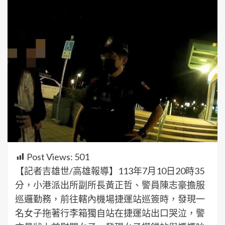
Post Views:
501
【記者吉雄世/高雄報導】113年7月10日20時35
分，小港派出所副所長黃正哲、警員陳志豪擔服
巡邏勤務，前往轄內機場捷運站巡簽時，發現一
名女子拖著行李箱獨自站在捷運站出口哭泣，警