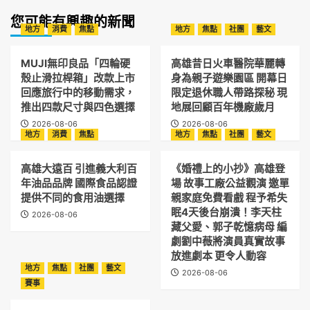
您可能有興趣的新聞
地方
消費
焦點
地方
焦點
社團
藝文
MUJI無印良品「四輪硬
高雄昔日火車醫院華麗轉
殼止滑拉桿箱」改款上市
身為親子遊樂園區 開幕日
回應旅行中的移動需求，
限定退休職人帶路探秘 現
推出四款尺寸與四色選擇
地展回顧百年機廠歲月
2026-08-06
2026-08-06
地方
消費
焦點
地方
焦點
社團
藝文
高雄大遠百 引進義大利百
《婚禮上的小抄》高雄登
年油品品牌 國際食品認證
場 故事工廠公益觀演 邀單
提供不同的食用油選擇
親家庭免費看戲 程予希失
眠4天後台崩潰！李天柱
2026-08-06
藏父愛、郭子乾憶病母 編
劇劉中薇將演員真實故事
放進劇本 更令人動容
地方
焦點
社團
藝文
2026-08-06
賽事