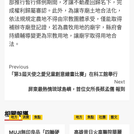
部推行暫行條例期間，才讓不動產回歸名下，完
成權利歸屬審認。此外，為讓寺廟土地合法化，
依法規規定農地不得由宗教團體承受，僅能取得
補辦寺廟登記證，若為農牧用地的廟宇，縣府會
持續輔導變更為宗教用地，讓廟宇取得用地合
法。
Post
Previous
「第3屆天使之愛兒童創意繪畫比賽」在科工館舉行
Navigation
Next
屏東最熱情琉球島嶼，首位女所長蔡孟儒 報到
相關報導
地方
消費
焦點
地方
焦點
社團
藝文
MUJI無印良品「四輪硬
高雄昔日火車醫院華麗