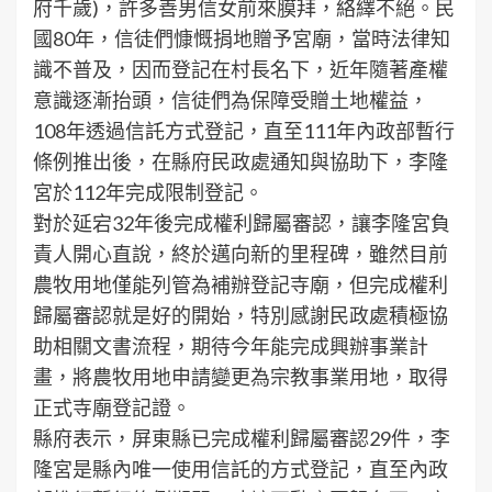
府千歲)，許多善男信女前來膜拜，絡繹不絕。民
國80年，信徒們慷慨捐地贈予宮廟，當時法律知
識不普及，因而登記在村長名下，近年隨著產權
意識逐漸抬頭，信徒們為保障受贈土地權益，
108年透過信託方式登記，直至111年內政部暫行
條例推出後，在縣府民政處通知與協助下，李隆
宮於112年完成限制登記。
對於延宕32年後完成權利歸屬審認，讓李隆宮負
責人開心直說，終於邁向新的里程碑，雖然目前
農牧用地僅能列管為補辦登記寺廟，但完成權利
歸屬審認就是好的開始，特別感謝民政處積極協
助相關文書流程，期待今年能完成興辦事業計
畫，將農牧用地申請變更為宗教事業用地，取得
正式寺廟登記證。
縣府表示，屏東縣已完成權利歸屬審認29件，李
隆宮是縣內唯一使用信託的方式登記，直至內政