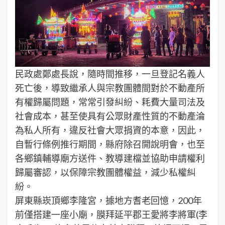
民政處鄭處長說，隨時間推移，一旦登記名義人
死亡後，導致繼承人與宗教團體間對於不動產所
有權歸屬問題，常常引發糾紛、耗費大量司法及
社會成本，甚至使具有公眾財產性質的不動產淪
為私人所有，違反社會大眾捐資的本意，因此，
自暫行條例推行期間，縣府除召開說明會，也至
各鄉鎮輔導廟方送件、教導建檔並協助申請權利
歸屬審認，以保障宗教團體權益，減少私權糾
紛。
屏東縣崁頂鄉李隆宮，據地方耆老回憶，200年
前僅搭建一座小廟，膜拜延平郡王愛將李將軍(李