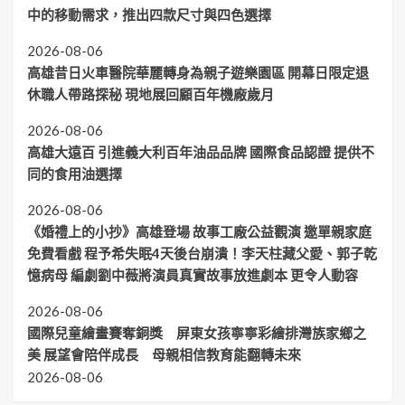
中的移動需求，推出四款尺寸與四色選擇
2026-08-06
高雄昔日火車醫院華麗轉身為親子遊樂園區 開幕日限定退
休職人帶路探秘 現地展回顧百年機廠歲月
2026-08-06
高雄大遠百 引進義大利百年油品品牌 國際食品認證 提供不
同的食用油選擇
2026-08-06
《婚禮上的小抄》高雄登場 故事工廠公益觀演 邀單親家庭
免費看戲 程予希失眠4天後台崩潰！李天柱藏父愛、郭子乾
憶病母 編劇劉中薇將演員真實故事放進劇本 更令人動容
2026-08-06
國際兒童繪畫賽奪銅獎 屏東女孩寧寧彩繪排灣族家鄉之
美 展望會陪伴成長 母親相信教育能翻轉未來
2026-08-06