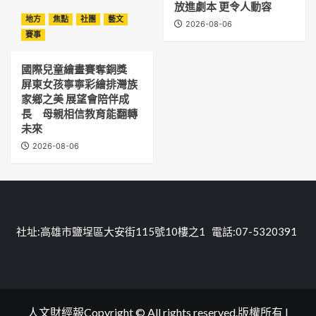
放進劇本 更令人動容
地方
焦點
社團
藝文
2026-08-06
賽事
國際兒童繪畫賽奪銅獎
屏東女孩寧寧彩繪排灣族
家鄉之美 展望會陪伴成
長 母親相信教育能翻轉
未來
2026-08-06
社址:高雄市鹽埕區大安街115號10樓之1 電話:07-5320391
人文財經報Copyright © All rights reserved.版權所有
|