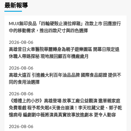
最新報導
MUJI無印良品「四輪硬殼止滑拉桿箱」改款上市 回應旅行
中的移動需求，推出四款尺寸與四色選擇
2026-08-06
高雄昔日火車醫院華麗轉身為親子遊樂園區 開幕日限定退
休職人帶路探秘 現地展回顧百年機廠歲月
2026-08-06
高雄大遠百 引進義大利百年油品品牌 國際食品認證 提供不
同的食用油選擇
2026-08-06
《婚禮上的小抄》高雄登場 故事工廠公益觀演 邀單親家庭
免費看戲 程予希失眠4天後台崩潰！李天柱藏父愛、郭子乾
憶病母 編劇劉中薇將演員真實故事放進劇本 更令人動容
2026-08-06