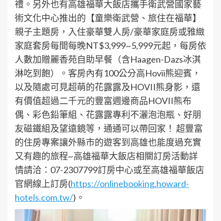
禮。另外也有高雄福華大飯店攜手衛武營國家藝
術文化中心推出的【童樂衛武營、旅住在福華】
親子主題房，入住豪華雙人房/豪華家庭房或雅緻
家庭套房每間每晚NT$3,999~5,999元起，每房依
人數加贈麗香苑自助早餐（含Haagen-Dazs冰淇
淋吃到飽）。客房內有100公分高Hovii熊迎賓，
以及隨處可見超萌的花露露及HOVII熊身影，還
有價值超過二千元的豐富週邊商品HOVII熊布
偶、彩色鉛筆組、花露露專利不灑泡泡瓶、好朋
友磁鐵組及望遠鏡等，通通可以帶回家！ 超豐富
的住房專案讓外縣市的遊客到高雄也能度過充實
又有趣的旅程~高雄福華大飯店相關訂房活動詳
情請洽：07-2307799訂房中心或至高雄福華飯店
官網線上訂房(
https://onlinebooking.howard-
hotels.com.tw/
)。