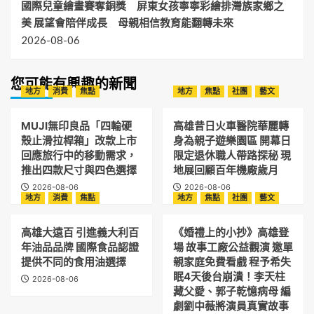
國際兒童繪畫賽奪銅獎 屏東女孩寧寧彩繪排灣族家鄉之
美 展望會陪伴成長 母親相信教育能翻轉未來
2026-08-06
您可能有興趣的新聞
地方
消費
焦點
地方
焦點
社團
藝文
MUJI無印良品「四輪硬
高雄昔日火車醫院華麗轉
殼止滑拉桿箱」改款上市
身為親子遊樂園區 開幕日
回應旅行中的移動需求，
限定退休職人帶路探秘 現
推出四款尺寸與四色選擇
地展回顧百年機廠歲月
2026-08-06
2026-08-06
地方
消費
焦點
地方
焦點
社團
藝文
高雄大遠百 引進義大利百
《婚禮上的小抄》高雄登
年油品品牌 國際食品認證
場 故事工廠公益觀演 邀單
提供不同的食用油選擇
親家庭免費看戲 程予希失
眠4天後台崩潰！李天柱
2026-08-06
藏父愛、郭子乾憶病母 編
劇劉中薇將演員真實故事