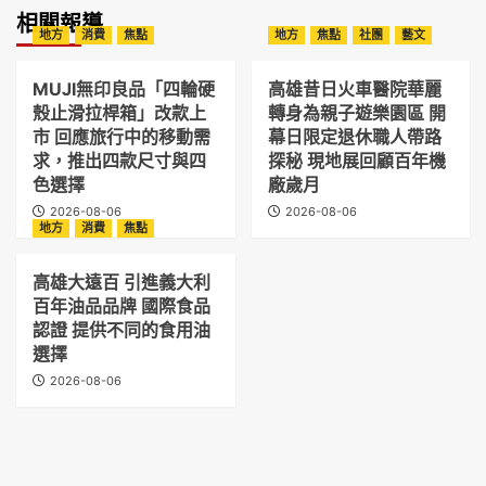
相關報導
地方
消費
焦點
地方
焦點
社團
藝文
MUJI無印良品「四輪硬
高雄昔日火車醫院華麗
殼止滑拉桿箱」改款上
轉身為親子遊樂園區 開
市 回應旅行中的移動需
幕日限定退休職人帶路
求，推出四款尺寸與四
探秘 現地展回顧百年機
色選擇
廠歲月
2026-08-06
2026-08-06
地方
消費
焦點
高雄大遠百 引進義大利
百年油品品牌 國際食品
認證 提供不同的食用油
選擇
2026-08-06