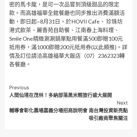
密的馬卡龍，是可一次品嘗到頂級甜品的限定
款。而高雄福華全館餐廳也同步推出消費滿額活
動，即日起~8月31日，於HOVII Cafe、 珍珠坊
港式飲茶、麗香苑自助餐、江南春上海料理、
Smile One精緻涮涮鍋單點用餐滿500即贈100元
抵用券，滿1000即贈200元抵用券(以此類推)。詳
情及訂位請洽高雄福華大飯店（07）2362323轉
各餐廳。
Post
Previous
人間仙境在茂林！多納部落黑米輕旅行盛大展開
Navigation
Next
輔導會彰化農場嘉義分場招商說明會 南台灣投資新亮點
吸引廠商聚焦關注