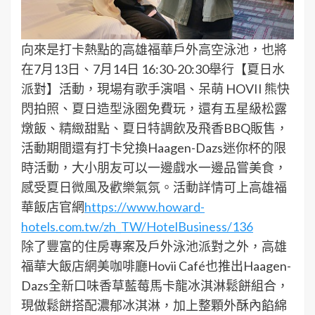
向來是打卡熱點的高雄福華戶外高空泳池，也將
在7月13日、7月14日 16:30-20:30舉行【夏日水
派對】活動，現場有歌手演唱、呆萌 HOVII 熊快
閃拍照、夏日造型泳圈免費玩，還有五星級松露
燉飯、精緻甜點、夏日特調飲及飛香BBQ販售，
活動期間還有打卡兌換Haagen-Dazs迷你杯的限
時活動，大小朋友可以一邊戲水一邊品嘗美食，
感受夏日微風及歡樂氣氛。活動詳情可上高雄福
華飯店官網
https://www.howard-
hotels.com.tw/zh_TW/HotelBusiness/136
除了豐富的住房專案及戶外泳池派對之外，高雄
福華大飯店網美咖啡廳Hovii Café也推出Haagen-
Dazs全新口味香草藍莓馬卡龍冰淇淋鬆餅組合，
現做鬆餅搭配濃郁冰淇淋，加上整顆外酥內餡綿