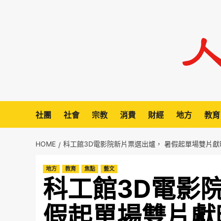
Skip
to
content
社團
社會
宗教
消費
財經
地方
教育
HOME
科工館3D電影院新片票選出爐， 暑假起單場雙片獻
地方
教育
焦點
藝文
科工館3D電影
假起單場雙片獻