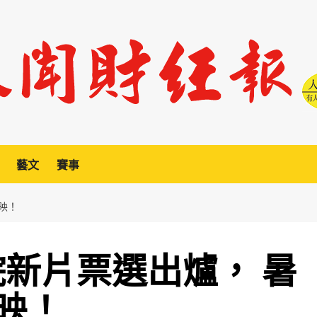
藝文
賽事
映！
院新片票選出爐， 暑
映！