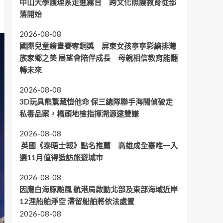
中山大學護理系走進霧台 跨文化照護教育從部
落開始
2026-08-08
國際兒童繪畫賽奪銅獎 屏東女孩寧寧彩繪排灣
族家鄉之美 展望會陪伴成長 母親相信教育能翻
轉未來
2026-08-08
3D玩具熊驚藏愷他命 保三總隊聯手海關偵破走
私毒品案，橋頭地檢指揮溯源逮雙嫌
2026-08-08
英國《泰晤士報》點名推薦 高雄成全臺唯一入
選11月值得造訪旅遊城市
2026-08-08
因應白海豚颱風 航港局啟動北部及東部海域近岸
12浬船舶淨空 滯留船舶將依法處置
2026-08-08